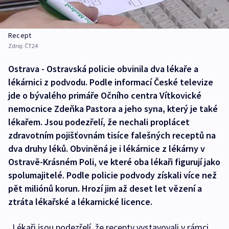
Recept
Zdroj:
ČT24
Ostrava - Ostravská policie obvinila dva lékaře a
lékárnici z podvodu. Podle informací České televize
jde o bývalého primáře Očního centra Vítkovické
nemocnice Zdeňka Pastora a jeho syna, který je také
lékařem. Jsou podezřelí, že nechali proplácet
zdravotním pojišťovnám tisíce falešných receptů na
dva druhy léků. Obviněná je i lékárnice z lékárny v
Ostravě-Krásném Poli, ve které oba lékaři figurují jako
spolumajitelé. Podle policie podvody získali více než
pět miliónů korun. Hrozí jim až deset let vězení a
ztráta lékařské a lékarnické licence.
„Lékaři jsou podezřelí, že recepty vystavovali v rámci