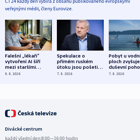
ČT24 každý den vybírá z obsahu publikovaného evropskými
veřejnými médii, členy Eurovize.
Falešní „lékaři“
Spekulace o
Pobyt u vodn
vytvoření AI šíří
přímém ruském
ploch zvyšuje
mezi staršími
útoku jsou pošetilé,
duševní poho
Poláky nebezpečné
míní estonský
ukázala
8. 8. 2026
7. 8. 2026
7. 8. 2026
zdravotní rady
bezpečnostní
mezinárodní 
expert
Divácké centrum
každý všední den:
8:00—16:00 hodin