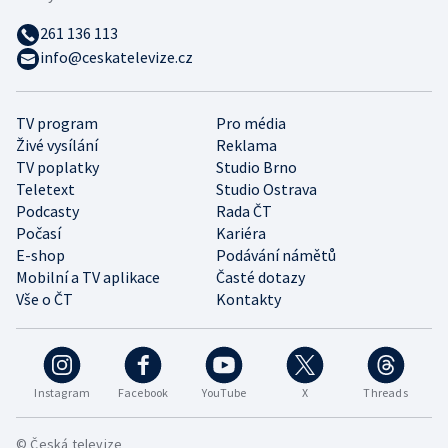
261 136 113
info@ceskatelevize.cz
TV program
Pro média
Živé vysílání
Reklama
TV poplatky
Studio Brno
Teletext
Studio Ostrava
Podcasty
Rada ČT
Počasí
Kariéra
E-shop
Podávání námětů
Mobilní a TV aplikace
Časté dotazy
Vše o ČT
Kontakty
Instagram
Facebook
YouTube
X
Threads
© Česká televize