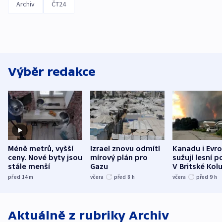
Archiv
ČT24
Výběr redakce
Méně metrů, vyšší
Izrael znovu odmítl
Kanadu i Evro
ceny. Nové byty jsou
mírový plán pro
sužují lesní p
stále menší
Gazu
V Britské Kol
evakuovali tis
před 14
m
včera
před 8
h
včera
před 9
h
Aktuálně z rubriky
Archiv