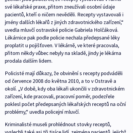
své lékařské praxe, přitom zneužívali osobní údaje
pacientů, kteří o ničem nevěděli. Recepty vystavovali i
jmény dalších lékařů z jiných zdravotnického zařízení,“
uvedla mluvčí ostravské policie Gabriela Holčáková.
Lékárnice pak podle policie nechala předepsané léky
proplatit u pojišťoven. V lékárně, ve které pracovala,
přitom někdy vůbec nebyly na skladě, jindy je lékárna
prodala dalším lidem.
Policisté mají důkazy, že obvinění s recepty podváděli
od července 2008 do května 2010, a to v Ostravě a
okolí. „V době, kdy oba lékaři ukončili v zdravotnickém
zařízení, kde pracovali, pracovní poměr, podezřele
poklesl počet předepsaných lékařských receptů na oční
problémy,“ uvedla policejní mluvčí.
Kriminalisté museli prohlédnout stovky receptů,
vyslechli také asi tři tisíce lidí, zejména pacientů, jejichž