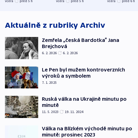
společenskou
ministra
explodoval k
včera
před 5
h
včera
před 5
h
včera
před 6
h
atmosféru
spravedlnosti
od plynovod
Aktuálně z rubriky
Archiv
Zemřela „česká Bardotka“ Jana
Brejchová
6. 2. 2026
6. 2. 2026
Le Pen byl mužem kontroverzních
výroků a symbolem
7. 1. 2025
Ruská válka na Ukrajině minutu po
minutě
11. 5. 2023
19. 11. 2024
Válka na Blízkém východě minutu po
minutě: prosinec 2023