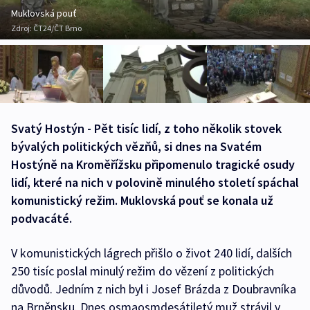
Muklovská pouť
Zdroj:
ČT24/ČT Brno
Svatý Hostýn - Pět tisíc lidí, z toho několik stovek
bývalých politických vězňů, si dnes na Svatém
Hostýně na Kroměřížsku připomenulo tragické osudy
lidí, které na nich v polovině minulého století spáchal
komunistický režim. Muklovská pouť se konala už
podvacáté.
V komunistických lágrech přišlo o život 240 lidí, dalších
250 tisíc poslal minulý režim do vězení z politických
důvodů. Jedním z nich byl i Josef Brázda z Doubravníka
na Brněnsku. Dnes osmaosmdesátiletý muž strávil v