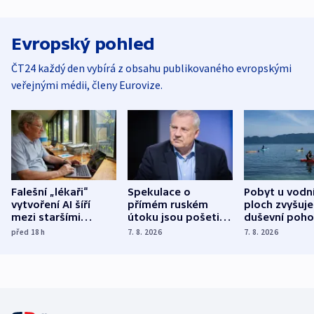
Evropský pohled
ČT24 každý den vybírá z obsahu publikovaného evropskými
veřejnými médii, členy Eurovize.
Falešní „lékaři“
Spekulace o
Pobyt u vodn
vytvoření AI šíří
přímém ruském
ploch zvyšuje
mezi staršími
útoku jsou pošetilé,
duševní poho
Poláky nebezpečné
míní estonský
ukázala
před 18
h
7. 8. 2026
7. 8. 2026
zdravotní rady
bezpečnostní
mezinárodní 
expert