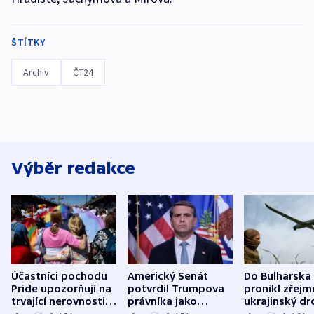
ŠTÍTKY
Archiv
ČT24
Výběr redakce
Účastníci pochodu
Americký Senát
Do Bulharska
Pride upozorňují na
potvrdil Trumpova
pronikl zřejm
trvající nerovnosti i
právníka jako
ukrajinský dr