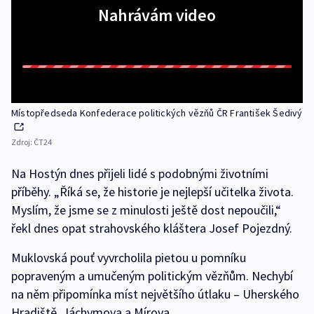
Nahrávám video
Místopředseda Konfederace politických vězňů ČR František Šedivý
Zdroj:
ČT24
Na Hostýn dnes přijeli lidé s podobnými životními
příběhy. „Říká se, že historie je nejlepší učitelka života.
Myslím, že jsme se z minulosti ještě dost nepoučili,“
řekl dnes opat strahovského kláštera Josef Pojezdný.
Muklovská pouť vyvrcholila pietou u pomníku
popraveným a umučeným politickým vězňům. Nechybí
na něm připomínka míst největšího útlaku – Uherského
Hradiště, Jáchymova a Mírova.