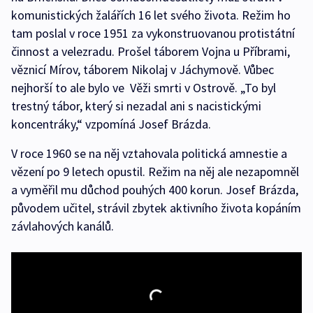
komunistických žalářích 16 let svého života. Režim ho
tam poslal v roce 1951 za vykonstruovanou protistátní
činnost a velezradu. Prošel táborem Vojna u Příbrami,
věznicí Mírov, táborem Nikolaj v Jáchymově. Vůbec
nejhorší to ale bylo ve Věži smrti v Ostrově. „To byl
trestný tábor, který si nezadal ani s nacistickými
koncentráky,“ vzpomíná Josef Brázda.
V roce 1960 se na něj vztahovala politická amnestie a
vězení po 9 letech opustil. Režim na něj ale nezapomněl
a vyměřil mu důchod pouhých 400 korun. Josef Brázda,
původem učitel, strávil zbytek aktivního života kopáním
závlahových kanálů.