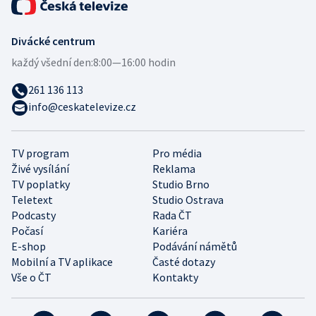
Divácké centrum
každý všední den:
8:00—16:00 hodin
261 136 113
info@ceskatelevize.cz
TV program
Pro média
Živé vysílání
Reklama
TV poplatky
Studio Brno
Teletext
Studio Ostrava
Podcasty
Rada ČT
Počasí
Kariéra
E-shop
Podávání námětů
Mobilní a TV aplikace
Časté dotazy
Vše o ČT
Kontakty