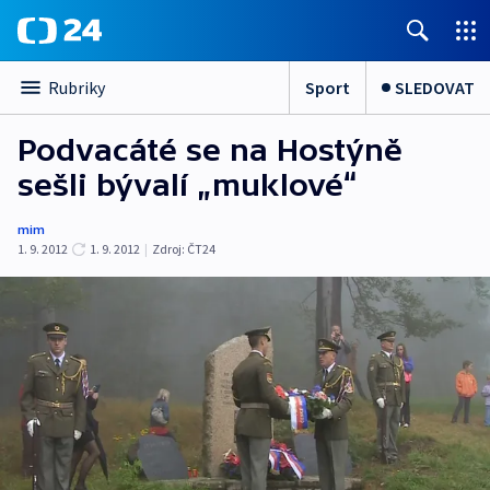
Sport
SLEDOVAT
Rubriky
Podvacáté se na Hostýně
sešli bývalí „muklové“
mim
1. 9. 2012
1. 9. 2012
|
Zdroj:
ČT24