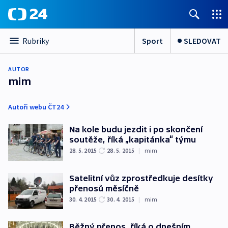
Sport
SLEDOVAT
Rubriky
AUTOR
mim
Autoři webu ČT24
Na kole budu jezdit i po skončení
soutěže, říká „kapitánka“ týmu
28. 5. 2015
28. 5. 2015
|
mim
Satelitní vůz zprostředkuje desítky
přenosů měsíčně
30. 4. 2015
30. 4. 2015
|
mim
Běžný přenos, říká o dnešním