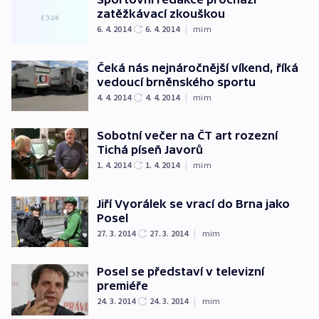
zatěžkávací zkouškou
6. 4. 2014
6. 4. 2014
|
mim
Čeká nás nejnáročnější víkend, říká
vedoucí brněnského sportu
4. 4. 2014
4. 4. 2014
|
mim
Sobotní večer na ČT art rozezní
Tichá píseň Javorů
1. 4. 2014
1. 4. 2014
|
mim
Jiří Vyorálek se vrací do Brna jako
Posel
27. 3. 2014
27. 3. 2014
|
mim
Posel se představí v televizní
premiéře
24. 3. 2014
24. 3. 2014
|
mim