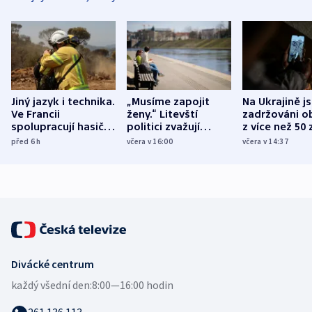
Jiný jazyk i technika.
„Musíme zapojit
Na Ukrajině j
Ve Francii
ženy.“ Litevští
zadržováni o
spolupracují hasiči z
politici zvažují
z více než 50 
různých zemí
dohodu o
Bojovali na s
před 6
h
včera v 16:00
včera v 14:37
demografii
Ruska
Divácké centrum
každý všední den:
8:00—16:00 hodin
261 136 113