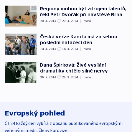
Regiony mohou být zdrojem talentů,
řekl Petr Dvořák při návštěvě Brna
20. 3. 2014
20. 3. 2014
|
mim
Česká verze Kanclu má za sebou
poslední natáčecí den
14. 3. 2014
14. 3. 2014
|
mim
Dana Špirková: Živé vysílání
dramatiky chtělo silné nervy
26. 2. 2014
26. 2. 2014
|
mim
Evropský pohled
ČT24 každý den vybírá z obsahu publikovaného evropskými
veřejnými médii, členy Eurovize.