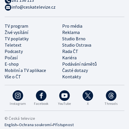
info@ceskatelevize.cz
TV program
Pro média
Živé vysílání
Reklama
TV poplatky
Studio Brno
Teletext
Studio Ostrava
Podcasty
Rada ČT
Počasí
Kariéra
E-shop
Podávání námětů
Mobilní a TV aplikace
Časté dotazy
Vše o ČT
Kontakty
Instagram
Facebook
YouTube
X
Threads
© Česká televize
•
•
English
Ochrana soukromí
Přístupnost