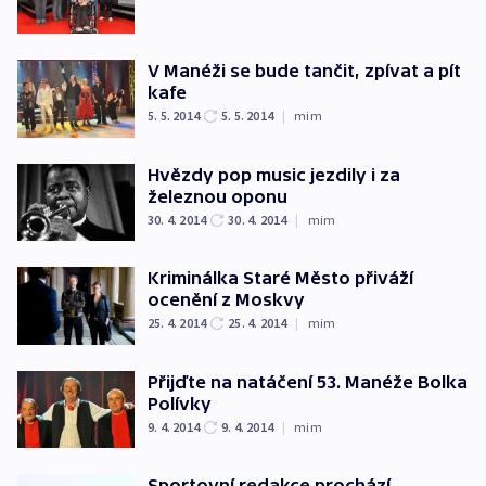
V Manéži se bude tančit, zpívat a pít
kafe
5. 5. 2014
5. 5. 2014
|
mim
Hvězdy pop music jezdily i za
železnou oponu
30. 4. 2014
30. 4. 2014
|
mim
Kriminálka Staré Město přiváží
ocenění z Moskvy
25. 4. 2014
25. 4. 2014
|
mim
Přijďte na natáčení 53. Manéže Bolka
Polívky
9. 4. 2014
9. 4. 2014
|
mim
Sportovní redakce prochází