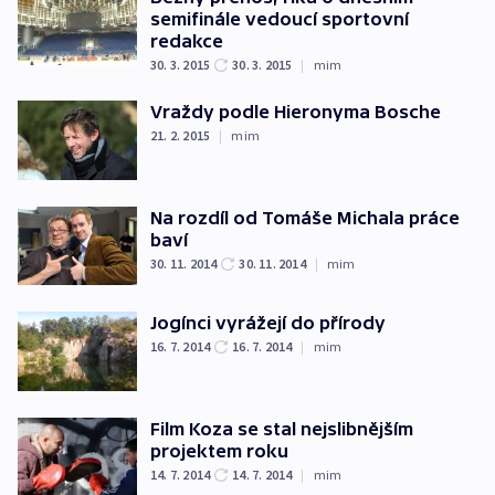
semifinále vedoucí sportovní
redakce
30. 3. 2015
30. 3. 2015
|
mim
Vraždy podle Hieronyma Bosche
21. 2. 2015
|
mim
Na rozdíl od Tomáše Michala práce
baví
30. 11. 2014
30. 11. 2014
|
mim
Jogínci vyrážejí do přírody
16. 7. 2014
16. 7. 2014
|
mim
Film Koza se stal nejslibnějším
projektem roku
14. 7. 2014
14. 7. 2014
|
mim