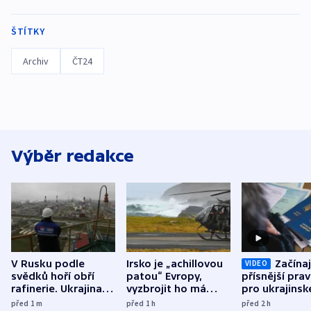
ŠTÍTKY
Archiv
ČT24
Výběr redakce
V Rusku podle
Irsko je „achillovou
Začínaj
VIDEO
svědků hoří obří
patou“ Evropy,
přísnější prav
rafinerie. Ukrajina
vyzbrojit ho má
pro ukrajinsk
hlásí oběti
Francie
uprchlíky
před 1
m
před 1
h
před 2
h