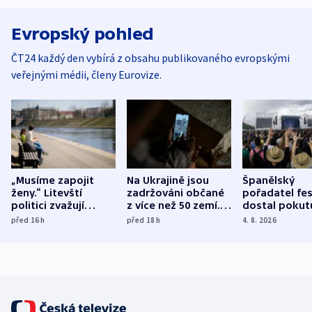
Evropský pohled
ČT24 každý den vybírá z obsahu publikovaného evropskými
veřejnými médii, členy Eurovize.
„Musíme zapojit
Na Ukrajině jsou
Španělský
ženy.“ Litevští
zadržováni občané
pořadatel fes
politici zvažují
z více než 50 zemí.
dostal pokut
dohodu o
Bojovali na straně
nekalé prakti
před 16
h
před 18
h
4. 8. 2026
demografii
Ruska