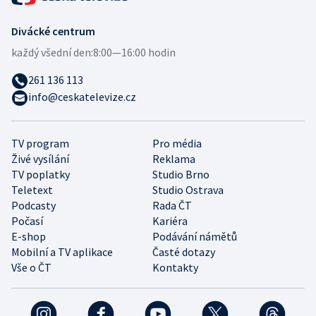
Divácké centrum
každý všední den:
8:00—16:00 hodin
261 136 113
info@ceskatelevize.cz
TV program
Pro média
Živé vysílání
Reklama
TV poplatky
Studio Brno
Teletext
Studio Ostrava
Podcasty
Rada ČT
Počasí
Kariéra
E-shop
Podávání námětů
Mobilní a TV aplikace
Časté dotazy
Vše o ČT
Kontakty