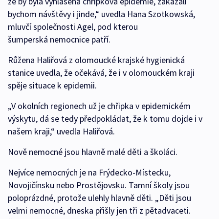
že by byla vyhlášena chřipková epidemie, zakázali
bychom návštěvy i jinde,“ uvedla Hana Szotkowská,
mluvčí společnosti Agel, pod kterou
šumperská nemocnice patří.
Růžena Haliřová z olomoucké krajské hygienická
stanice uvedla, že očekává, že i v olomouckém kraji
spěje situace k epidemii.
„V okolních regionech už je chřipka v epidemickém
výskytu, dá se tedy předpokládat, že k tomu dojde i v
našem kraji,“ uvedla Haliřová.
Nově nemocné jsou hlavně malé děti a školáci.
Nejvíce nemocných je na Frýdecko-Místecku,
Novojičínsku nebo Prostějovsku. Tamní školy jsou
poloprázdné, protože ulehly hlavně děti. „Děti jsou
velmi nemocné, dneska přišly jen tři z pětadvaceti.