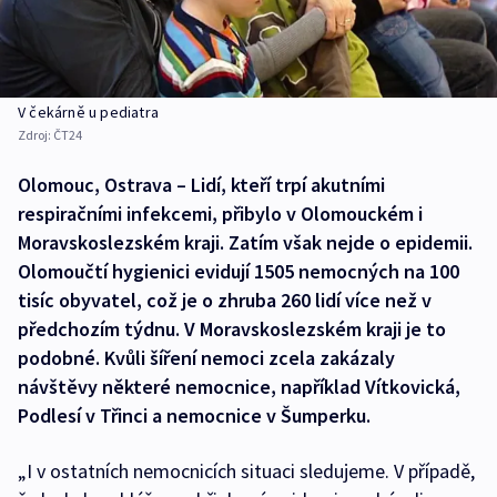
V čekárně u pediatra
Zdroj:
ČT24
Olomouc, Ostrava – Lidí, kteří trpí akutními
respiračními infekcemi, přibylo v Olomouckém i
Moravskoslezském kraji. Zatím však nejde o epidemii.
Olomoučtí hygienici evidují 1505 nemocných na 100
tisíc obyvatel, což je o zhruba 260 lidí více než v
předchozím týdnu. V Moravskoslezském kraji je to
podobné. Kvůli šíření nemoci zcela zakázaly
návštěvy některé nemocnice, například Vítkovická,
Podlesí v Třinci a nemocnice v Šumperku.
„I v ostatních nemocnicích situaci sledujeme. V případě,