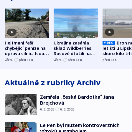
Hejtmani řeší
Ukrajina zasáhla
Dron n
VIDEO
chybějící peníze na
sklad Wildberries,
letišti u Lips
opravu silnic. Jsou
Rusové útočili na
skoro kilo trh
nenárokové, namítá
trh, hasiče či
indicie ukazuj
včera
před 13
h
včera
před 13
h
před 13
h
ministerstvo
stadion
Rusko
Aktuálně z rubriky
Archiv
Zemřela „česká Bardotka“ Jana
Brejchová
6. 2. 2026
6. 2. 2026
Le Pen byl mužem kontroverzních
výroků a symbolem