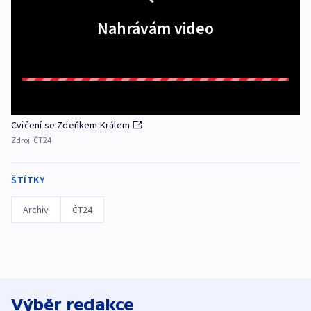
Nahrávám video
Cvičení se Zdeňkem Králem
Zdroj:
ČT24
ŠTÍTKY
Archiv
ČT24
Výběr redakce