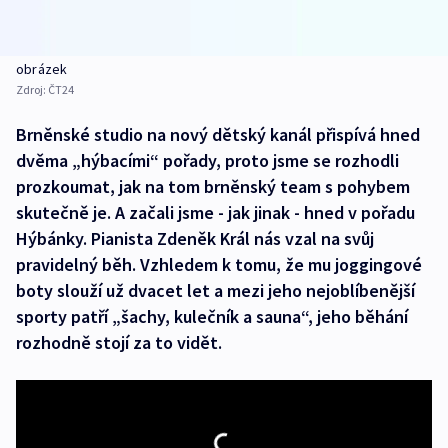
obrázek
Zdroj:
ČT24
Brněnské studio na nový dětský kanál přispívá hned
dvěma „hýbacími“ pořady, proto jsme se rozhodli
prozkoumat, jak na tom brněnský team s pohybem
skutečně je. A začali jsme - jak jinak - hned v pořadu
Hýbánky. Pianista Zdeněk Král nás vzal na svůj
pravidelný běh. Vzhledem k tomu, že mu joggingové
boty slouží už dvacet let a mezi jeho nejoblíbenější
sporty patří „šachy, kulečník a sauna“, jeho běhání
rozhodně stojí za to vidět.