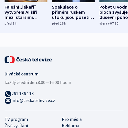
Falešní „lékaři“
Spekulace o
Pobyt u vodn
vytvoření AI šíří
přímém ruském
ploch zvyšuje
mezi staršími
útoku jsou pošetilé,
duševní poho
Poláky nebezpečné
míní estonský
ukázala
před 3
h
před 16
h
včera v 07:30
zdravotní rady
bezpečnostní
mezinárodní 
expert
Divácké centrum
každý všední den:
8:00—16:00 hodin
261 136 113
info@ceskatelevize.cz
TV program
Pro média
Živé vysílání
Reklama