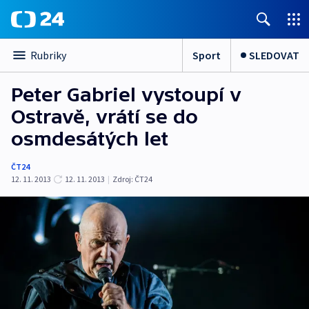
Sport
SLEDOVAT
Rubriky
Peter Gabriel vystoupí v
Ostravě, vrátí se do
osmdesátých let
ČT24
12. 11. 2013
12. 11. 2013
|
Zdroj:
ČT24