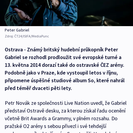
Peter Gabriel
Zdroj:
ČT24/ISIFA/MediaPunc
Ostrava - Známý britský hudební průkopník Peter
Gabriel se rozhodl prodloužit své evropské turné a
13. května 2014 dorazí také do ostravské ČEZ arény.
Podobně jako v Praze, kde vystoupil letos v říjnu,
připomene úspěšné studiové album So, které nahrál
před téměř dvaceti pěti lety.
Petr Novák ze společnosti Live Nation uvedl, že Gabriel
představí Ostravě desku, za kterou získal řadu ocenění
včetně Brit Awards a Grammy, v plném rozsahu. Do
pražské O2 arény s sebou přivezl i své tehdejší