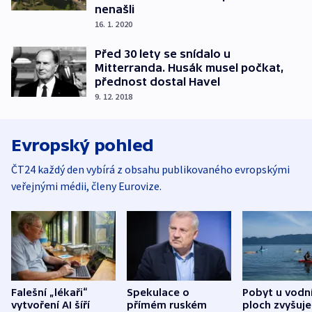
nenašli
16. 1. 2020
Před 30 lety se snídalo u
Mitterranda. Husák musel počkat,
přednost dostal Havel
9. 12. 2018
Evropský pohled
ČT24 každý den vybírá z obsahu publikovaného evropskými
veřejnými médii, členy Eurovize.
Falešní „lékaři“
Spekulace o
Pobyt u vodn
vytvoření AI šíří
přímém ruském
ploch zvyšuje