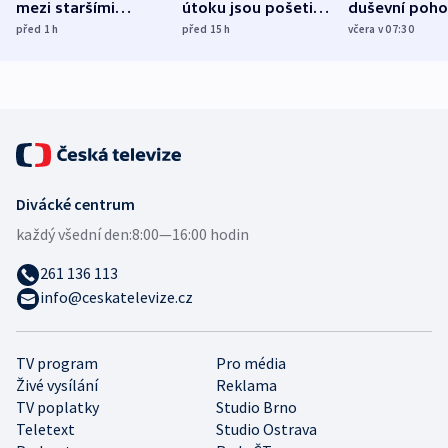
mezi staršími
útoku jsou pošetilé,
duševní poho
Poláky nebezpečné
míní estonský
ukázala
před 1
h
před 15
h
včera v 07:30
zdravotní rady
bezpečnostní
mezinárodní 
expert
Divácké centrum
každý všední den:
8:00—16:00 hodin
261 136 113
info@ceskatelevize.cz
TV program
Pro média
Živé vysílání
Reklama
TV poplatky
Studio Brno
Teletext
Studio Ostrava