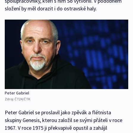
spolupracovníky, kteří s ním So vytvořili. V podobném
složení by měl dorazit i do ostravské haly.
Peter Gabriel
Zdroj:
ČT24/ČTK
Peter Gabriel se proslavil jako zpěvák a flétnista
skupiny Genesis, kterou založil se svými přáteli v roce
1967. V roce 1975 ji překvapivě opustil a zahájil