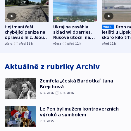
Hejtmani řeší
Ukrajina zasáhla
Dron n
VIDEO
chybějící peníze na
sklad Wildberries,
letišti u Lips
opravu silnic. Jsou
Rusové útočili na
skoro kilo trh
nenárokové, namítá
trh, hasiče či
indicie ukazuj
včera
před 11
h
včera
před 12
h
před 12
h
ministerstvo
stadion
Rusko
Aktuálně z rubriky
Archiv
Zemřela „česká Bardotka“ Jana
Brejchová
6. 2. 2026
6. 2. 2026
Le Pen byl mužem kontroverzních
výroků a symbolem
7. 1. 2025