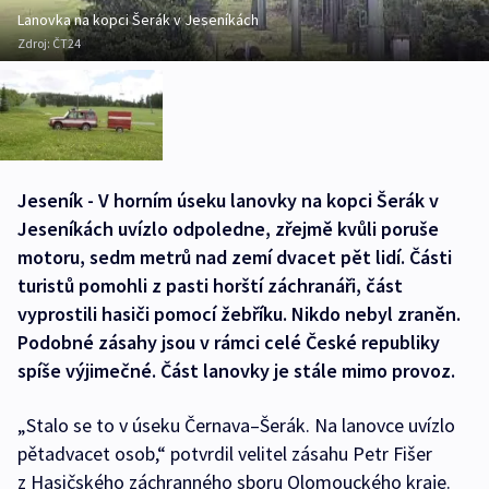
Lanovka na kopci Šerák v Jeseníkách
Zdroj:
ČT24
Jeseník - V horním úseku lanovky na kopci Šerák v
Jeseníkách uvízlo odpoledne, zřejmě kvůli poruše
motoru, sedm metrů nad zemí dvacet pět lidí. Části
turistů pomohli z pasti horští záchranáři, část
vyprostili hasiči pomocí žebříku. Nikdo nebyl zraněn.
Podobné zásahy jsou v rámci celé České republiky
spíše výjimečné. Část lanovky je stále mimo provoz.
„Stalo se to v úseku Černava–Šerák. Na lanovce uvízlo
pětadvacet osob,“ potvrdil velitel zásahu Petr Fišer
z Hasičského záchranného sboru Olomouckého kraje.