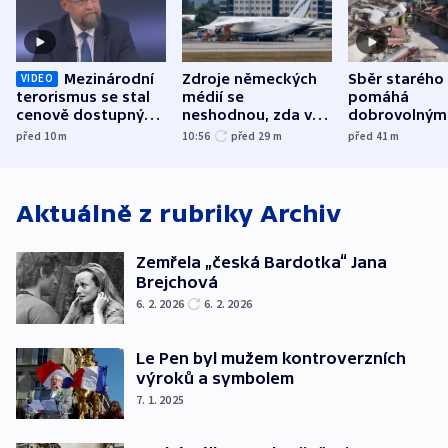
Mezinárodní
Zdroje německých
Sběr starého
VIDEO
terorismus se stal
médií se
pomáhá
cenově dostupným,
neshodnou, zda v
dobrovolným
varuje Bartošek
letadle ohroženém
hasičům fina
před 10
m
10:56
před 29
m
před 41
m
v Lipsku dronem
techniku i ak
byla munice
Aktuálně z rubriky
Archiv
Zemřela „česká Bardotka“ Jana
Brejchová
6. 2. 2026
6. 2. 2026
Le Pen byl mužem kontroverzních
výroků a symbolem
7. 1. 2025