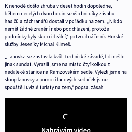
K nehodě došlo zhruba v deset hodin dopoledne,
během necelých dvou hodin se všichni díky zásahu
hasičů a záchranářů dostali v pořádku na zem. „Nikdo
neměl žádné zranění nebo podchlazení, protože
podmínky byly skoro ideální,“ potvrdil náčelník Horské
služby Jeseníky Michal Klimeš.
„Lanovka se zastavila kvůli technické závadě, lidi nešlo
jinak sundat. Vyrazili jsme na místo čtyřkolkou z
nedaleké stanice na Ramzovském sedle. Vylezli jsme na
sloup lanovky a pomocí lanových sedaček jsme
spouštěli uvízlé turisty na zem,“ popsal zásah.
Nahrávám video