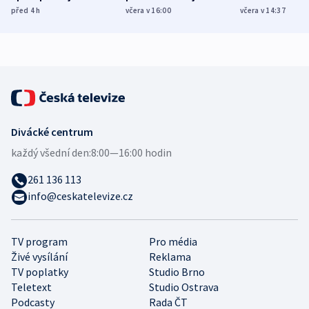
různých zemí
dohodu o
Bojovali na s
před 4
h
včera v 16:00
včera v 14:37
demografii
Ruska
Divácké centrum
každý všední den:
8:00—16:00 hodin
261 136 113
info@ceskatelevize.cz
TV program
Pro média
Živé vysílání
Reklama
TV poplatky
Studio Brno
Teletext
Studio Ostrava
Podcasty
Rada ČT