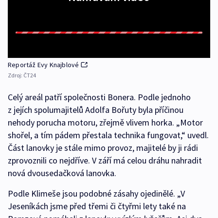
Reportáž Evy Knajblové
Zdroj:
ČT24
Celý areál patří společnosti Bonera. Podle jednoho
z jejích spolumajitelů Adolfa Bořuty byla příčinou
nehody porucha motoru, zřejmě vlivem horka. „Motor
shořel, a tím pádem přestala technika fungovat,“ uvedl.
Část lanovky je stále mimo provoz, majitelé by ji rádi
zprovoznili co nejdříve. V září má celou dráhu nahradit
nová dvousedačková lanovka.
Podle Klimeše jsou podobné zásahy ojedinělé. „V
Jeseníkách jsme před třemi či čtyřmi lety také na