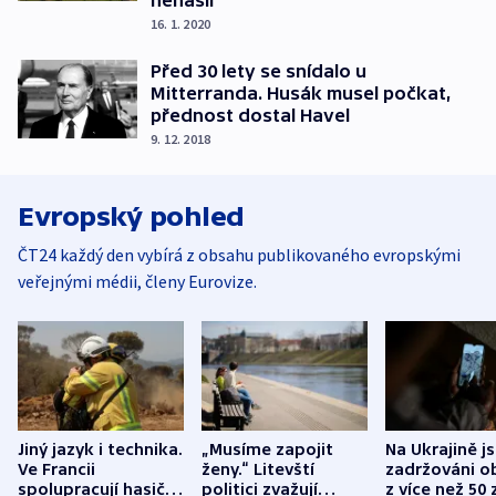
16. 1. 2020
Před 30 lety se snídalo u
Mitterranda. Husák musel počkat,
přednost dostal Havel
9. 12. 2018
Evropský pohled
ČT24 každý den vybírá z obsahu publikovaného evropskými
veřejnými médii, členy Eurovize.
Jiný jazyk i technika.
„Musíme zapojit
Na Ukrajině j
Ve Francii
ženy.“ Litevští
zadržováni o
spolupracují hasiči z
politici zvažují
z více než 50 