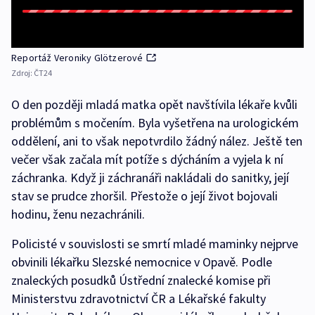
Reportáž Veroniky Glötzerové
Zdroj:
ČT24
O den později mladá matka opět navštívila lékaře kvůli
problémům s močením. Byla vyšetřena na urologickém
oddělení, ani to však nepotvrdilo žádný nález. Ještě ten
večer však začala mít potíže s dýcháním a vyjela k ní
záchranka. Když ji záchranáři nakládali do sanitky, její
stav se prudce zhoršil. Přestože o její život bojovali
hodinu, ženu nezachránili.
Policisté v souvislosti se smrtí mladé maminky nejprve
obvinili lékařku Slezské nemocnice v Opavě. Podle
znaleckých posudků Ústřední znalecké komise při
Ministerstvu zdravotnictví ČR a Lékařské fakulty