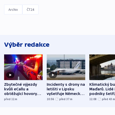
Archiv
ČT24
Výběr redakce
Zbytečné výjezdy
Incidenty s drony na
Klimatický b
kvůli eCallu a
letišti v Lipsku
Maďarů. Lidé 
obtěžující hovory
vyšetřuje Německo
podniky šetří
zdržují záchranáře
jako úmyslný pokus
omezuje se d
před 12
m
10:56
před 37
m
12:08
před 43
o způsobení
i svícení
exploze