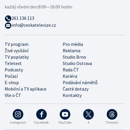
každý všední den:
8:00—16:00 hodin
261 136 113
info@ceskatelevize.cz
TV program
Pro média
Živé vysílání
Reklama
TV poplatky
Studio Brno
Teletext
Studio Ostrava
Podcasty
Rada ČT
Počasí
Kariéra
E-shop
Podávání námětů
Mobilní a TV aplikace
Časté dotazy
Vše o ČT
Kontakty
Instagram
Facebook
YouTube
X
Threads