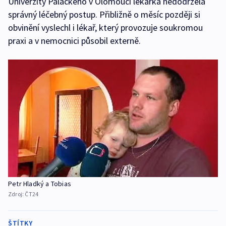
Univerzity Palackého v Olomouci lékařka nedodržela
správný léčebný postup. Přibližně o měsíc později si
obvinění vyslechl i lékař, který provozuje soukromou
praxi a v nemocnici působil externě.
Petr Hladký a Tobias
Zdroj:
ČT24
ŠTÍTKY