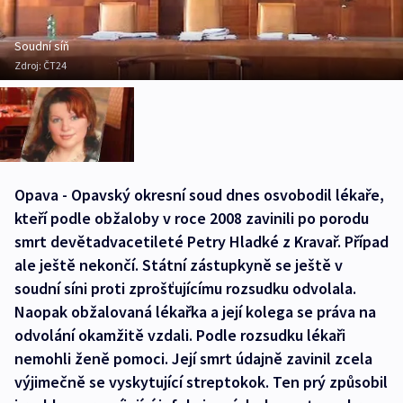
Soudní síň
Zdroj:
ČT24
Opava - Opavský okresní soud dnes osvobodil lékaře,
kteří podle obžaloby v roce 2008 zavinili po porodu
smrt devětadvacetileté Petry Hladké z Kravař. Případ
ale ještě nekončí. Státní zástupkyně se ještě v
soudní síni proti zprošťujícímu rozsudku odvolala.
Naopak obžalovaná lékařka a její kolega se práva na
odvolání okamžitě vzdali. Podle rozsudku lékaři
nemohli ženě pomoci. Její smrt údajně zavinil zcela
výjimečně se vyskytující streptokok. Ten prý způsobil