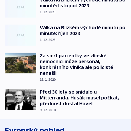
minutě: listopad 2023
1. 12. 2023
Válka na Blízkém východě minutu po
minutě: říjen 2023
1. 12. 2023
Za smrt pacientky ve zlínské
nemocnici může personál,
konkrétního viníka ale policisté
nenašli
16. 1. 2020
Před 30 lety se snídalo u
Mitterranda. Husák musel počkat,
přednost dostal Havel
9. 12. 2018
Evropský pohled