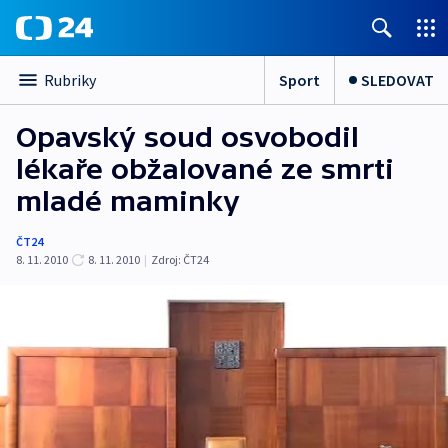
Sport
SLEDOVAT
Rubriky
Opavský soud osvobodil
lékaře obžalované ze smrti
mladé maminky
ČT24
8. 11. 2010
8. 11. 2010
|
Zdroj:
ČT24