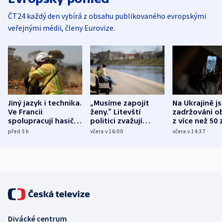
ČT24 každý den vybírá z obsahu publikovaného evropskými
veřejnými médii, členy Eurovize.
Jiný jazyk i technika.
„Musíme zapojit
Na Ukrajině j
Ve Francii
ženy.“ Litevští
zadržováni o
spolupracují hasiči z
politici zvažují
z více než 50 
různých zemí
dohodu o
Bojovali na s
před 5
h
včera v 16:00
včera v 14:37
demografii
Ruska
Divácké centrum