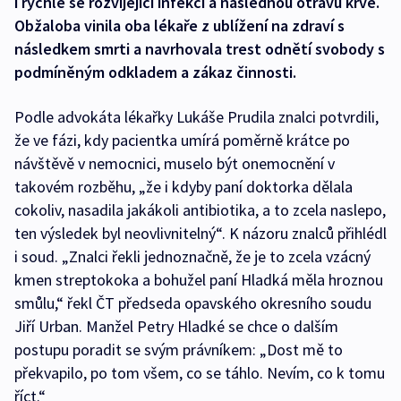
i rychle se rozvíjející infekci a následnou otravu krve.
Obžaloba vinila oba lékaře z ublížení na zdraví s
následkem smrti a navrhovala trest odnětí svobody s
podmíněným odkladem a zákaz činnosti.
Podle advokáta lékařky Lukáše Prudila znalci potvrdili,
že ve fázi, kdy pacientka umírá poměrně krátce po
návštěvě v nemocnici, muselo být onemocnění v
takovém rozběhu, „že i kdyby paní doktorka dělala
cokoliv, nasadila jakákoli antibiotika, a to zcela naslepo,
ten výsledek byl neovlivnitelný“. K názoru znalců přihlédl
i soud. „Znalci řekli jednoznačně, že je to zcela vzácný
kmen streptokoka a bohužel paní Hladká měla hroznou
smůlu,“ řekl ČT předseda opavského okresního soudu
Jiří Urban. Manžel Petry Hladké se chce o dalším
postupu poradit se svým právníkem: „Dost mě to
překvapilo, po tom všem, co se táhlo. Nevím, co k tomu
říct.“