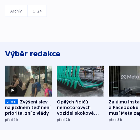
Archiv
ČT24
Výběr redakce
Zvýšení slev
Opilých řidičů
Za újmu Inst
VIDEO
na jízdném teď není
nemotorových
a Facebooku
priorita, zní z vlády
vozidel skokově
musí Meta zap
přibylo, nejvíc ve
půl miliardy 
před 1
h
před 2
h
před 3
h
středních Čechách