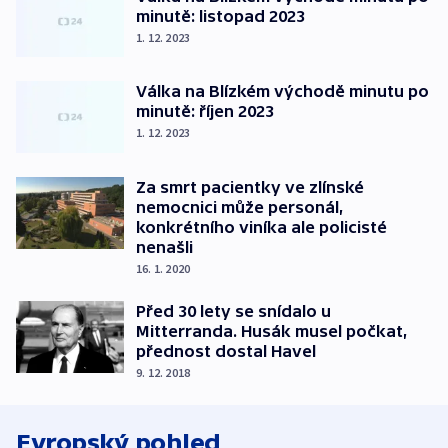
minutě: listopad 2023
1. 12. 2023
Válka na Blízkém východě minutu po
minutě: říjen 2023
1. 12. 2023
Za smrt pacientky ve zlínské
nemocnici může personál,
konkrétního viníka ale policisté
nenašli
16. 1. 2020
Před 30 lety se snídalo u
Mitterranda. Husák musel počkat,
přednost dostal Havel
9. 12. 2018
Evropský pohled