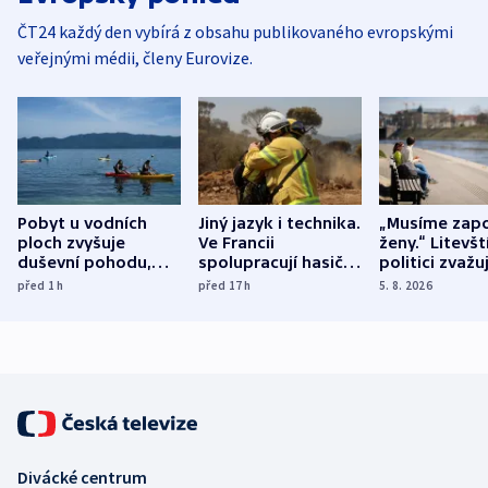
ČT24 každý den vybírá z obsahu publikovaného evropskými
veřejnými médii, členy Eurovize.
Pobyt u vodních
Jiný jazyk i technika.
„Musíme zapo
ploch zvyšuje
Ve Francii
ženy.“ Litevšt
duševní pohodu,
spolupracují hasiči z
politici zvažuj
ukázala
různých zemí
dohodu o
před 1
h
před 17
h
5. 8. 2026
mezinárodní studie
demografii
Divácké centrum