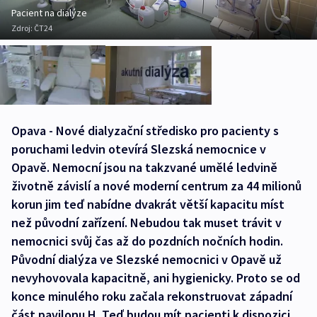
Pacient na dialýze
Zdroj:
ČT24
Opava - Nové dialyzační středisko pro pacienty s
poruchami ledvin otevírá Slezská nemocnice v
Opavě. Nemocní jsou na takzvané umělé ledvině
životně závislí a nové moderní centrum za 44 milionů
korun jim teď nabídne dvakrát větší kapacitu míst
než původní zařízení. Nebudou tak muset trávit v
nemocnici svůj čas až do pozdních nočních hodin.
Původní dialýza ve Slezské nemocnici v Opavě už
nevyhovovala kapacitně, ani hygienicky. Proto se od
konce minulého roku začala rekonstruovat západní
část pavilonu H. Teď budou mít pacienti k dispozici