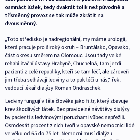
osmnáct lůžek, tedy dvakrát tolik než původně a
třísměnný provoz se tak může zkrátit na
dvousměnný.
„Toto středisko je nadregionální, my máme urologii,
která pracuje pro široký okruh – Bruntálsko, Opavsko,
část okresu směrem na Olomouc. Jsou tady velké
rehabilitační ústavy Hrabyně, Chuchelná, tam jezdí
pacienti z celé republiky, kteří se tam léčí, ale zároveň
jim třeba selhávají ledviny a to pak léčí u nás,“ řekl
vedoucí lékař dialýzy Roman Ondraschek.
Ledviny fungují v těle člověka jako filtr, který zbavuje
krev škodlivých látek. Bez pravidelné návštěvy dialýzy
by pacienti s ledvinovými poruchami vůbec nepřežili.
Osmdesát procent z nich tvoří v opavské nemocnici lidé
ve věku od 65 do 75 let. Nemocní musí dialýzu