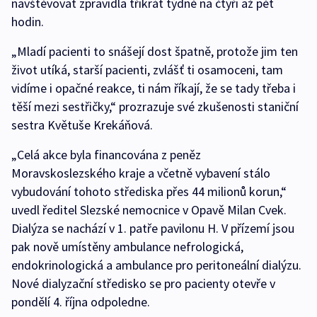
navštěvovat zpravidla třikrát týdně na čtyři až pět
hodin.
„Mladí pacienti to snášejí dost špatně, protože jim ten
život utíká, starší pacienti, zvlášť ti osamoceni, tam
vidíme i opačné reakce, ti nám říkají, že se tady třeba i
těší mezi sestřičky,“ prozrazuje své zkušenosti staniční
sestra Květuše Krekáňová.
„Celá akce byla financována z peněz
Moravskoslezského kraje a včetně vybavení stálo
vybudování tohoto střediska přes 44 milionů korun,“
uvedl ředitel Slezské nemocnice v Opavě Milan Cvek.
Dialýza se nachází v 1. patře pavilonu H. V přízemí jsou
pak nově umístěny ambulance nefrologická,
endokrinologická a ambulance pro peritoneální dialýzu.
Nové dialyzační středisko se pro pacienty otevře v
pondělí 4. října odpoledne.