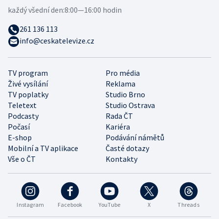
každý všední den:
8:00—16:00 hodin
261 136 113
info@ceskatelevize.cz
TV program
Pro média
Živé vysílání
Reklama
TV poplatky
Studio Brno
Teletext
Studio Ostrava
Podcasty
Rada ČT
Počasí
Kariéra
E-shop
Podávání námětů
Mobilní a TV aplikace
Časté dotazy
Vše o ČT
Kontakty
Instagram
Facebook
YouTube
X
Threads