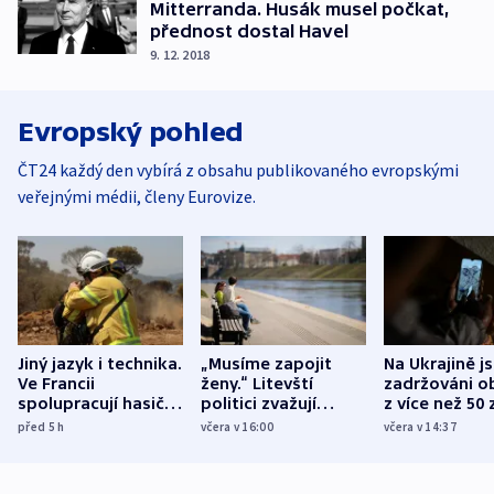
Mitterranda. Husák musel počkat,
přednost dostal Havel
9. 12. 2018
Evropský pohled
ČT24 každý den vybírá z obsahu publikovaného evropskými
veřejnými médii, členy Eurovize.
Jiný jazyk i technika.
„Musíme zapojit
Na Ukrajině j
Ve Francii
ženy.“ Litevští
zadržováni o
spolupracují hasiči z
politici zvažují
z více než 50 
různých zemí
dohodu o
Bojovali na s
před 5
h
včera v 16:00
včera v 14:37
demografii
Ruska