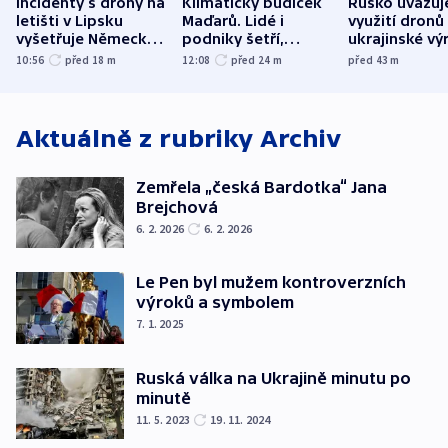
Incidenty s drony na
Klimatický budíček
Rusko uvažuj
letišti v Lipsku
Maďarů. Lidé i
využití dronů
vyšetřuje Německo
podniky šetří,
ukrajinské vý
jako úmyslný pokus
omezuje se doprava
útokům v Pob
10:56
před 18
m
12:08
před 24
m
před 43
m
o způsobení
i svícení
tvrdí Litva
exploze
Aktuálně z rubriky
Archiv
Zemřela „česká Bardotka“ Jana
Brejchová
6. 2. 2026
6. 2. 2026
Le Pen byl mužem kontroverzních
výroků a symbolem
7. 1. 2025
Ruská válka na Ukrajině minutu po
minutě
11. 5. 2023
19. 11. 2024