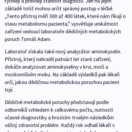
rychleji a přesněji stanovit diagnózu. Jen na jejím
základě totiž mohou určit správný postup v léčbě.
„Tento přístroj měří 300 až 400 látek, které nám říkají o
stavu metabolismu pacienta,” vysvětluje unikátnost
zařízení vedoucí laboratoře dědičných metabolických
poruch Tomáš Adam.
Laboratoř získala také nový analyzátor aminokyselin.
Přístroj, který nahradil patnáct let staré zařízení,
dokáže analyzovat aminokyseliny v krvi, moči a
mozkomíšním moku. Na základě výsledků pak lékaři
určí, jakou dědičnou metabolickou poruchou pacient
trpí.
Dědičné metabolické poruchy představují podle
odborníků vzhledem k celkovému počtu, nutnosti
včasné diagnostiky a hrozícím trvalým následkům
vážný zdravotní problém. Každý rok odhalí lékaři v