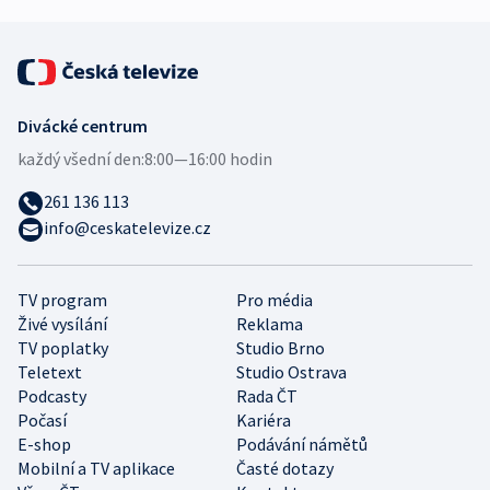
Divácké centrum
každý všední den:
8:00—16:00 hodin
261 136 113
info@ceskatelevize.cz
TV program
Pro média
Živé vysílání
Reklama
TV poplatky
Studio Brno
Teletext
Studio Ostrava
Podcasty
Rada ČT
Počasí
Kariéra
E-shop
Podávání námětů
Mobilní a TV aplikace
Časté dotazy