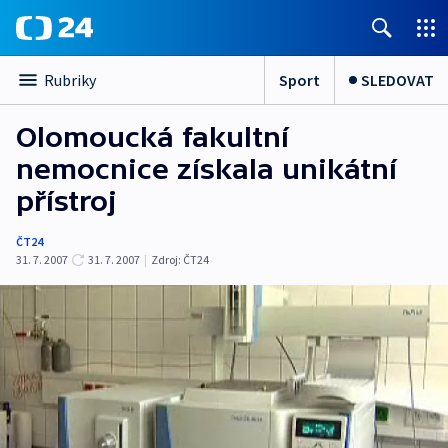
Sport
SLEDOVAT
Rubriky
Olomoucká fakultní
nemocnice získala unikátní
přístroj
ČT24
31. 7. 2007
31. 7. 2007
|
Zdroj:
ČT24