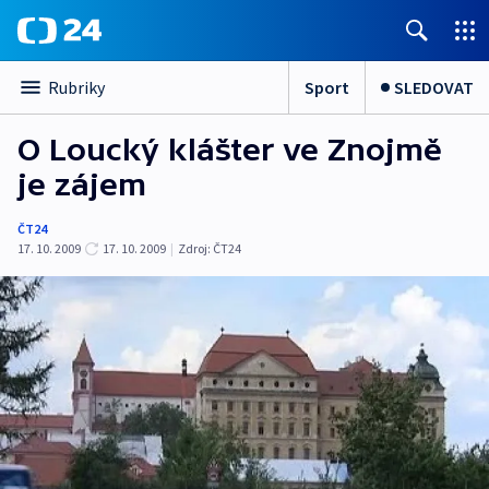
Sport
SLEDOVAT
Rubriky
O Loucký klášter ve Znojmě
je zájem
ČT24
17. 10. 2009
17. 10. 2009
|
Zdroj:
ČT24