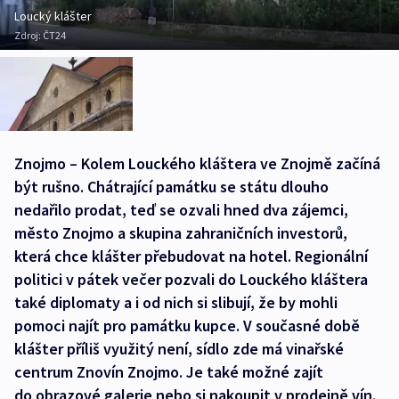
Loucký klášter
Zdroj:
ČT24
Znojmo – Kolem Louckého kláštera ve Znojmě začíná
být rušno. Chátrající památku se státu dlouho
nedařilo prodat, teď se ozvali hned dva zájemci,
město Znojmo a skupina zahraničních investorů,
která chce klášter přebudovat na hotel. Regionální
politici v pátek večer pozvali do Louckého kláštera
také diplomaty a i od nich si slibují, že by mohli
pomoci najít pro památku kupce. V současné době
klášter příliš využitý není, sídlo zde má vinařské
centrum Znovín Znojmo. Je také možné zajít
do obrazové galerie nebo si nakoupit v prodejně vín.