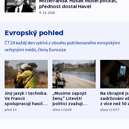
Mitterranda. Husák musel počkat,
přednost dostal Havel
9. 12. 2018
Evropský pohled
ČT24 každý den vybírá z obsahu publikovaného evropskými
veřejnými médii, členy Eurovize.
Jiný jazyk i technika.
„Musíme zapojit
Na Ukrajině j
Ve Francii
ženy.“ Litevští
zadržováni o
spolupracují hasiči z
politici zvažují
z více než 50 
různých zemí
dohodu o
Bojovali na s
před 1
h
včera v 16:00
včera v 14:37
demografii
Ruska