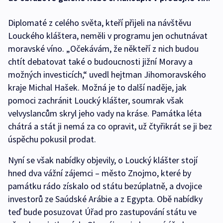
Diplomaté z celého světa, kteří přijeli na návštěvu
Louckého kláštera, neměli v programu jen ochutnávat
moravské víno. „Očekávám, že někteří z nich budou
chtít debatovat také o budoucnosti jižní Moravy a
možných investicích,“ uvedl hejtman Jihomoravského
kraje Michal Hašek. Možná je to další naděje, jak
pomoci zachránit Loucký klášter, soumrak však
velvyslancům skryl jeho vady na kráse. Památka léta
chátrá a stát ji nemá za co opravit, už čtyřikrát se ji bez
úspěchu pokusil prodat.
Nyní se však nabídky objevily, o Loucký klášter stojí
hned dva vážní zájemci – město Znojmo, které by
památku rádo získalo od státu bezúplatně, a dvojice
investorů ze Saúdské Arábie a z Egypta. Obě nabídky
teď bude posuzovat Úřad pro zastupování státu ve