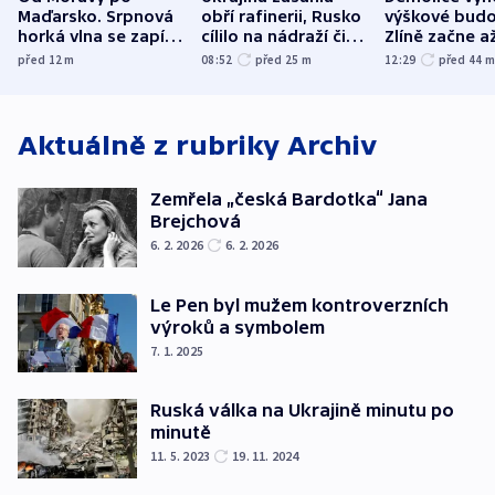
Maďarsko. Srpnová
obří rafinerii, Rusko
výškové budo
horká vlna se zapíše
cílilo na nádraží či
Zlíně začne a
do dějin
autobus
následujících
před 12
m
08:52
před 25
m
12:29
před 44
klimatologie
Aktuálně z rubriky
Archiv
Zemřela „česká Bardotka“ Jana
Brejchová
6. 2. 2026
6. 2. 2026
Le Pen byl mužem kontroverzních
výroků a symbolem
7. 1. 2025
Ruská válka na Ukrajině minutu po
minutě
11. 5. 2023
19. 11. 2024