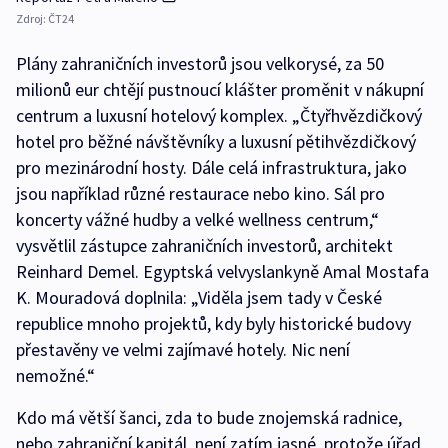
Zdroj:
ČT24
Plány zahraničních investorů jsou velkorysé, za 50
milionů eur chtějí pustnoucí klášter proměnit v nákupní
centrum a luxusní hotelový komplex. „Čtyřhvězdičkový
hotel pro běžné návštěvníky a luxusní pětihvězdičkový
pro mezinárodní hosty. Dále celá infrastruktura, jako
jsou například různé restaurace nebo kino. Sál pro
koncerty vážné hudby a velké wellness centrum,“
vysvětlil zástupce zahraničních investorů, architekt
Reinhard Demel. Egyptská velvyslankyně Amal Mostafa
K. Mouradová doplnila: „Viděla jsem tady v České
republice mnoho projektů, kdy byly historické budovy
přestavěny ve velmi zajímavé hotely. Nic není
nemožné.“
Kdo má větší šanci, zda to bude znojemská radnice,
nebo zahraniční kapitál, není zatím jasné, protože úřad