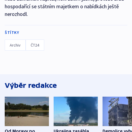
hospodařící se státním majetkem o nabídkách ještě
nerozhodl.
ŠTÍTKY
Archiv
ČT24
Výběr redakce
Od Moravy po
Ukrajina zasáhla
Demolice vyh