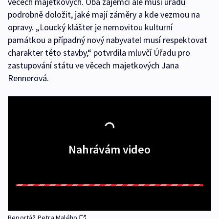
věcech majetkových. Oba zájemci ale musí úřadu
podrobně doložit, jaké mají záměry a kde vezmou na
opravy. „Loucký klášter je nemovitou kulturní
památkou a případný nový nabyvatel musí respektovat
charakter této stavby,“ potvrdila mluvčí Úřadu pro
zastupování státu ve věcech majetkových Jana
Rennerová.
Nahrávám video
Reportáž Petra Malého