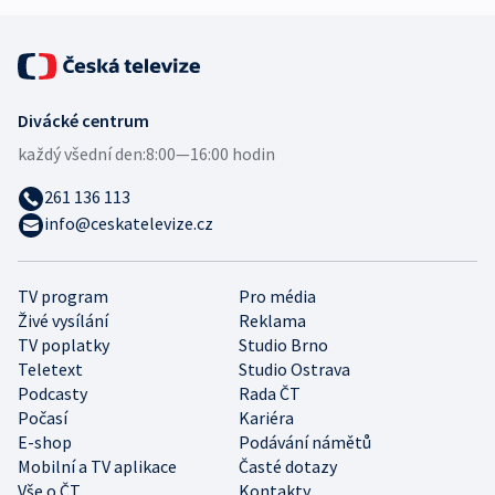
Divácké centrum
každý všední den:
8:00—16:00 hodin
261 136 113
info@ceskatelevize.cz
TV program
Pro média
Živé vysílání
Reklama
TV poplatky
Studio Brno
Teletext
Studio Ostrava
Podcasty
Rada ČT
Počasí
Kariéra
E-shop
Podávání námětů
Mobilní a TV aplikace
Časté dotazy
Vše o ČT
Kontakty