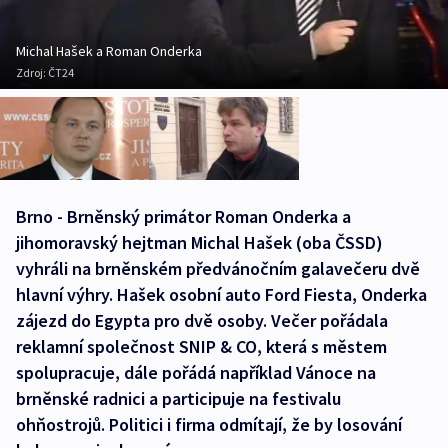
Michal Hašek a Roman Onderka
Zdroj:
ČT24
Brno - Brněnský primátor Roman Onderka a
jihomoravský hejtman Michal Hašek (oba ČSSD)
vyhráli na brněnském předvánočním galavečeru dvě
hlavní výhry. Hašek osobní auto Ford Fiesta, Onderka
zájezd do Egypta pro dvě osoby. Večer pořádala
reklamní společnost SNIP & CO, která s městem
spolupracuje, dále pořádá například Vánoce na
brněnské radnici a participuje na festivalu
ohňostrojů. Politici i firma odmítají, že by losování