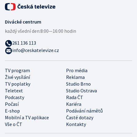
Divácké centrum
každý všední den:
8:00—16:00 hodin
261 136 113
info@ceskatelevize.cz
TV program
Pro média
Živé vysílání
Reklama
TV poplatky
Studio Brno
Teletext
Studio Ostrava
Podcasty
Rada ČT
Počasí
Kariéra
E-shop
Podávání námětů
Mobilní a TV aplikace
Časté dotazy
Vše o ČT
Kontakty