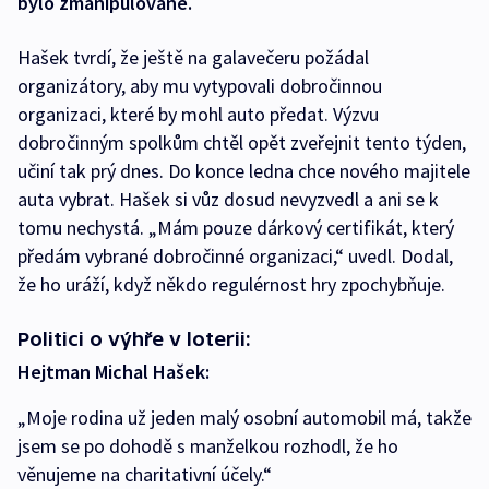
bylo zmanipulované.
Hašek tvrdí, že ještě na galavečeru požádal
organizátory, aby mu vytypovali dobročinnou
organizaci, které by mohl auto předat. Výzvu
dobročinným spolkům chtěl opět zveřejnit tento týden,
učiní tak prý dnes. Do konce ledna chce nového majitele
auta vybrat. Hašek si vůz dosud nevyzvedl a ani se k
tomu nechystá. „Mám pouze dárkový certifikát, který
předám vybrané dobročinné organizaci,“ uvedl. Dodal,
že ho uráží, když někdo regulérnost hry zpochybňuje.
Politici o výhře v loterii:
Hejtman Michal Hašek:
„Moje rodina už jeden malý osobní automobil má, takže
jsem se po dohodě s manželkou rozhodl, že ho
věnujeme na charitativní účely.“