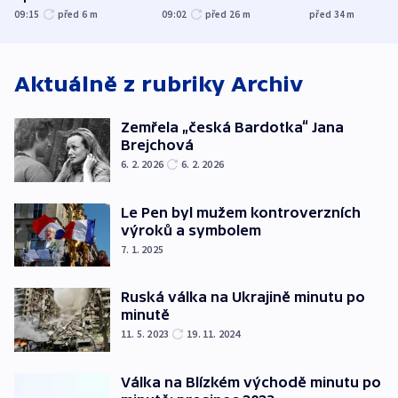
nenárokové, namítá
trh, hasiče či
indicie ukazuj
09:15
před 6
m
09:02
před 26
m
před 34
m
ministerstvo
stadion
Rusko
Aktuálně z rubriky
Archiv
Zemřela „česká Bardotka“ Jana
Brejchová
6. 2. 2026
6. 2. 2026
Le Pen byl mužem kontroverzních
výroků a symbolem
7. 1. 2025
Ruská válka na Ukrajině minutu po
minutě
11. 5. 2023
19. 11. 2024
Válka na Blízkém východě minutu po