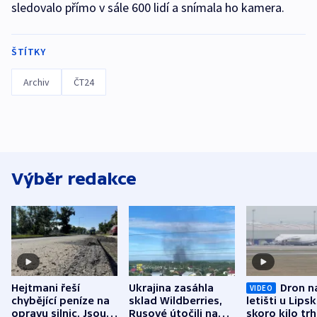
sledovalo přímo v sále 600 lidí a snímala ho kamera.
ŠTÍTKY
Archiv
ČT24
Výběr redakce
Hejtmani řeší
Ukrajina zasáhla
Dron n
VIDEO
chybějící peníze na
sklad Wildberries,
letišti u Lips
opravu silnic. Jsou
Rusové útočili na
skoro kilo trh