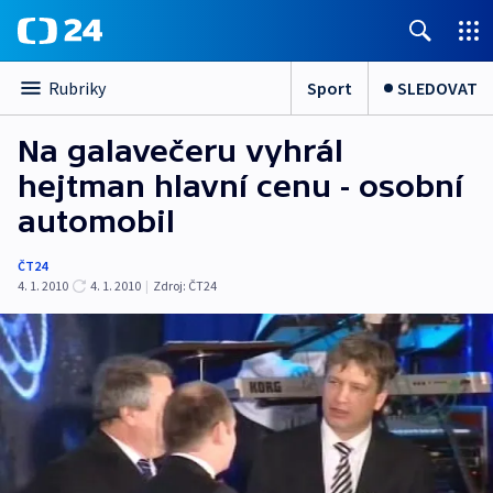
Sport
SLEDOVAT
Rubriky
Na galavečeru vyhrál
hejtman hlavní cenu - osobní
automobil
ČT24
4. 1. 2010
4. 1. 2010
|
Zdroj:
ČT24