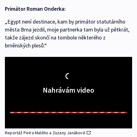
Primátor Roman Onderka:
„Egypt není destinace, kam by primátor statutárního
města Brna jezdil, moje partnerka tam byla už pětkrát,
takže zájezd skončí na tombole některého z
brněnských plesů.“
Nahrávám video
Reportáž Petra Malého a Zuzany Janákové