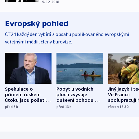
9. 12. 2018
Evropský pohled
ČT24 každý den vybírá z obsahu publikovaného evropskými
veřejnými médii, členy Eurovize.
Spekulace o
Pobyt u vodních
Jiný jazyk i t
přímém ruském
ploch zvyšuje
Ve Francii
útoku jsou pošetilé,
duševní pohodu,
spolupracují h
míní estonský
ukázala
různých zemí
před 3
h
před 13
h
včera v 15:30
bezpečnostní
mezinárodní studie
expert