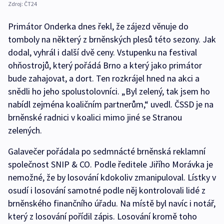
Zdroj:
ČT24
Primátor Onderka dnes řekl, že zájezd věnuje do
tomboly na některý z brněnských plesů této sezony. Jak
dodal, vyhrál i další dvě ceny. Vstupenku na festival
ohňostrojů, který pořádá Brno a který jako primátor
bude zahajovat, a dort. Ten rozkrájel hned na akci a
snědli ho jeho spolustolovníci. „Byl zelený, tak jsem ho
nabídl zejména koaličním partnerům,“ uvedl. ČSSD je na
brněnské radnici v koalici mimo jiné se Stranou
zelených.
Galavečer pořádala po sedmnácté brněnská reklamní
společnost SNIP & CO. Podle ředitele Jiřího Morávka je
nemožné, že by losování kdokoliv zmanipuloval. Lístky v
osudí i losování samotné podle něj kontrolovali lidé z
brněnského finančního úřadu. Na místě byl navíc i notář,
který z losování pořídil zápis. Losování kromě toho