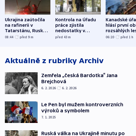
Ukrajina zaútočila
Kontrola na Úřadu
Kanadské úř
na rafinerii v
práce zjistila
hlásí první o
Tatarstánu, Rusko
nedostatky v
rozsáhlých le
udeřilo na Sumy a
účetnictví za 5,6
požárů
08:44
před 9
m
před 43
m
06:20
před 1
h
Oděsu
miliardy
Aktuálně z rubriky
Archiv
Zemřela „česká Bardotka“ Jana
Brejchová
6. 2. 2026
6. 2. 2026
Le Pen byl mužem kontroverzních
výroků a symbolem
7. 1. 2025
Ruská válka na Ukrajině minutu po