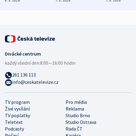
8. 8. 2026
7. 8. 2026
7. 8. 2026
zdravotní rady
bezpečnostní
mezinárodní 
expert
Divácké centrum
každý všední den:
8:00—16:00 hodin
261 136 113
info@ceskatelevize.cz
TV program
Pro média
Živé vysílání
Reklama
TV poplatky
Studio Brno
Teletext
Studio Ostrava
Podcasty
Rada ČT
Počasí
Kariéra