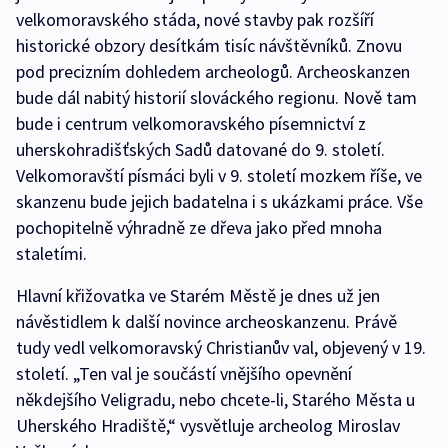
velkomoravského stáda, nové stavby pak rozšíří
historické obzory desítkám tisíc návštěvníků. Znovu
pod precizním dohledem archeologů. Archeoskanzen
bude dál nabitý historií slováckého regionu. Nově tam
bude i centrum velkomoravského písemnictví z
uherskohradišťských Sadů datované do 9. století.
Velkomoravští písmáci byli v 9. století mozkem říše, ve
skanzenu bude jejich badatelna i s ukázkami práce. Vše
pochopitelně výhradně ze dřeva jako před mnoha
staletími.
Hlavní křižovatka ve Starém Městě je dnes už jen
návěstidlem k další novince archeoskanzenu. Právě
tudy vedl velkomoravský Christianův val, objevený v 19.
století. „Ten val je součástí vnějšího opevnění
někdejšího Veligradu, nebo chcete-li, Starého Města u
Uherského Hradiště,“ vysvětluje archeolog Miroslav