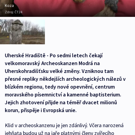
Koza
Zdroj:
ČT24
Uherské Hradiště - Po sedmi letech čekají
velkomoravský Archeoskanzen Modrá na
Uherskohradišťsku velké změny. Vzniknou tam
přesné repliky někdejších archeologických nálezů v
blízkém regionu, tedy nové opevnění, centrum
moravského písemnictví a kamenné baptisterium.
Jejich zhotovení přijde na téměř dvacet milionů
korun, přispěje i Evropská unie.
Klid v archeoskanzenu je jen zdánlivý. Včera narozená
jehňata budou už na jaře platnými členy zvířecího