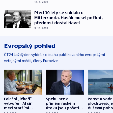
16. 1. 2020
Před 30 lety se snídalo u
Mitterranda. Husák musel počkat,
přednost dostal Havel
9. 12. 2018
Evropský pohled
ČT24 každý den vybírá z obsahu publikovaného evropskými
veřejnými médii, členy Eurovize.
Falešní „lékaři“
Spekulace o
Pobyt u vodn
vytvoření AI šíří
přímém ruském
ploch zvyšuje
mezi staršími
útoku jsou pošetilé,
duševní poho
Poláky nebezpečné
míní estonský
ukázala