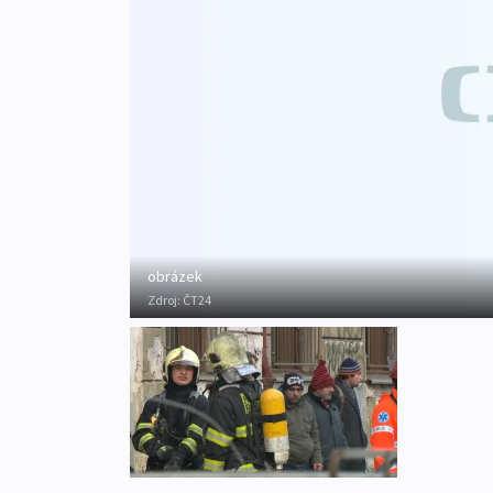
obrázek
Zdroj:
ČT24