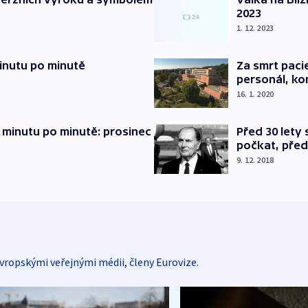
2023
1. 12. 2023
inutu po minutě
Za smrt paci
personál, kon
16. 1. 2020
 minutu po minutě: prosinec
Před 30 lety
počkat, před
9. 12. 2018
vropskými veřejnými médii, členy Eurovize.