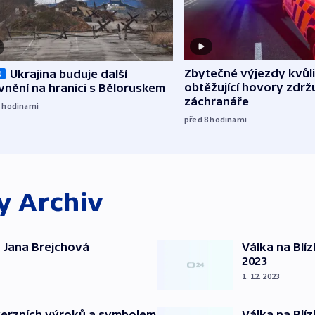
Zbytečné výjezdy kvůli
Ukrajina buduje další
O
obtěžující hovory zdržu
nění na hranici s Běloruskem
záchranáře
7
hodinami
před 8
hodinami
ky
Archiv
 Jana Brejchová
Válka na Blí
2023
1. 12. 2023
verzních výroků a symbolem
Válka na Blí