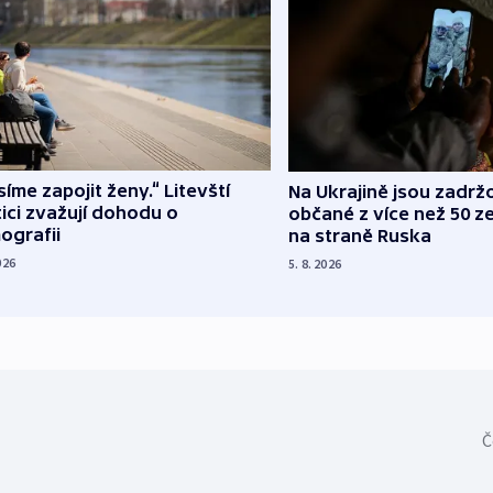
íme zapojit ženy.“ Litevští
Na Ukrajině jsou zadrž
tici zvažují dohodu o
občané z více než 50 ze
ografii
na straně Ruska
026
5. 8. 2026
Č