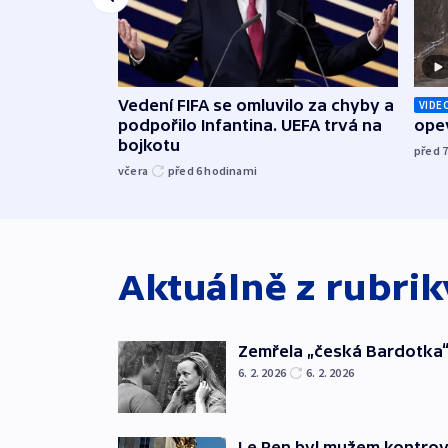
Vedení FIFA se omluvilo za chyby a
VIDE
podpořilo Infantina. UEFA trvá na
opev
bojkotu
před 
včera
před 6
hodinami
Aktuálně z rubri
Zemřela „česká Bardotka“
6. 2. 2026
6. 2. 2026
Le Pen byl mužem kontro