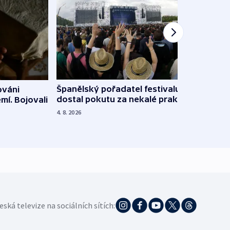
Španělský pořadatel festivalu
ováni
Lesn
dostal pokutu za nekalé praktiky
mí. Bojovali
dopa
zdrav
4. 8. 2026
4. 8. 20
eská televize na sociálních sítích: