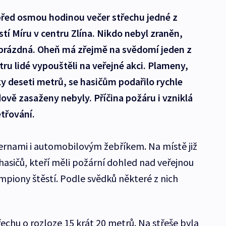
 před osmou hodinou večer střechu jedné z
í Míru v centru Zlína. Nikdo nebyl zraněn,
prázdná. Oheň má zřejmě na svědomí jeden z
tru lidé vypouštěli na veřejné akci. Plameny,
y deseti metrů, se hasičům podařilo rychle
dově zasaženy nebyly. Příčina požáru i vzniklá
třování.
isternami i automobilovým žebříkem. Na místě již
hasičů, kteří měli požární dohled nad veřejnou
lampiony štěstí. Podle svědků některé z nich
echu o rozloze 15 krát 20 metrů. Na střeše byla