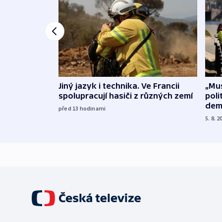
Jiný jazyk i technika. Ve Francii
„Mus
spolupracují hasiči z různých zemí
poli
dem
před 13
hodinami
5. 8. 2