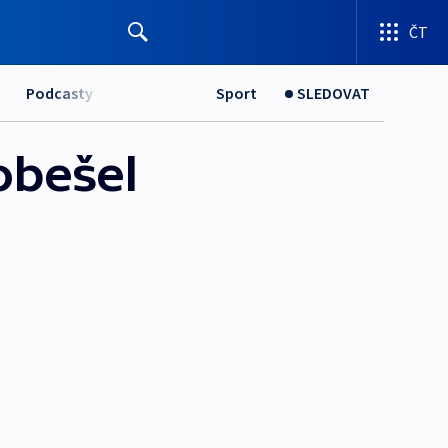
ČT
Podcasty
Sport
SLEDOVAT
obešel