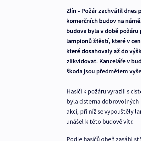
Zlín - Požár zachvátil dnes
komerčních budov na náměst
budova byla v době požáru 
lampionů štěstí, které v cen
které dosahovaly až do výšk
zlikvidovat. Kanceláře v bu
škoda jsou předmětem vyše
Hasiči k požáru vyrazili s c
byla cisterna dobrovolných 
akcí, při níž se vypouštěly 
unášel k této budově vítr.
Podle hasičů oheň zasáhl stř