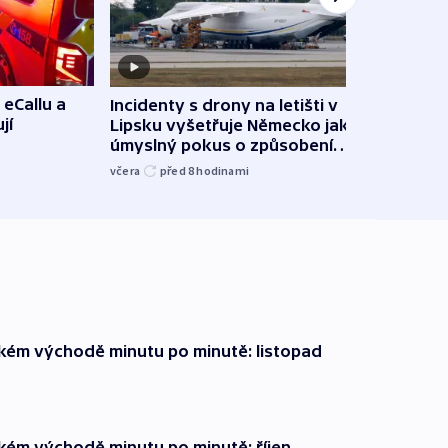
 eCallu a
Incidenty s drony na letišti v
Klima
jí
Lipsku vyšetřuje Německo jako
podn
úmyslný pokus o způsobení
i sví
exploze
včera
před 8
hodinami
včera
zkém východě minutu po minutě: listopad
zkém východě minutu po minutě: říjen