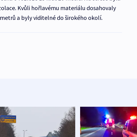
í izolace. Kvůli hořlavému materiálu dosahovaly
etrů a byly viditelné do širokého okolí.