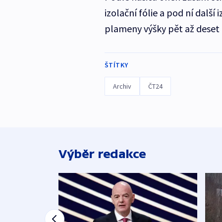
izolační fólie a pod ní dalš
plameny výšky pět až deset m
ŠTÍTKY
Archiv
ČT24
Výběr redakce