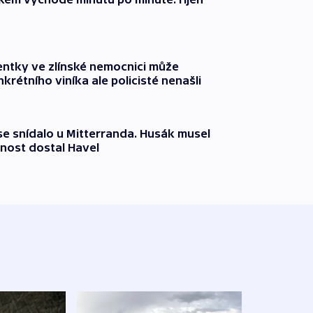
entky ve zlínské nemocnici může
krétního viníka ale policisté nenašli
 se snídalo u Mitterranda. Husák musel
nost dostal Havel