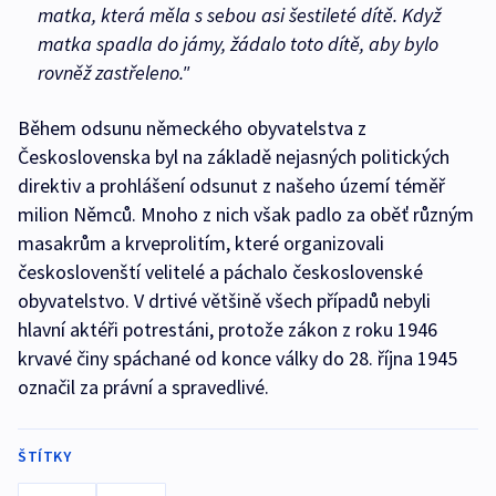
matka, která měla s sebou asi šestileté dítě. Když
matka spadla do jámy, žádalo toto dítě, aby bylo
rovněž zastřeleno."
Během odsunu německého obyvatelstva z
Československa byl na základě nejasných politických
direktiv a prohlášení odsunut z našeho území téměř
milion Němců. Mnoho z nich však padlo za oběť různým
masakrům a krveprolitím, které organizovali
českoslovenští velitelé a páchalo československé
obyvatelstvo. V drtivé většině všech případů nebyli
hlavní aktéři potrestáni, protože zákon z roku 1946
krvavé činy spáchané od konce války do 28. října 1945
označil za právní a spravedlivé.
ŠTÍTKY