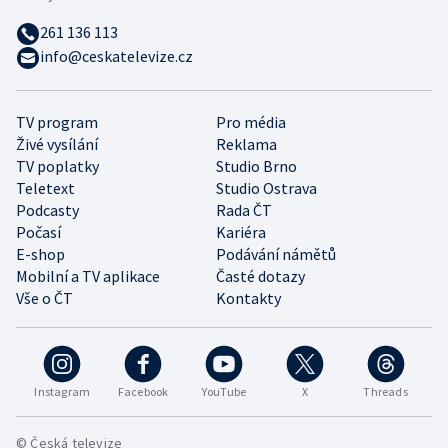
261 136 113
info@ceskatelevize.cz
TV program
Pro média
Živé vysílání
Reklama
TV poplatky
Studio Brno
Teletext
Studio Ostrava
Podcasty
Rada ČT
Počasí
Kariéra
E-shop
Podávání námětů
Mobilní a TV aplikace
Časté dotazy
Vše o ČT
Kontakty
Instagram
Facebook
YouTube
X
Threads
© Česká televize