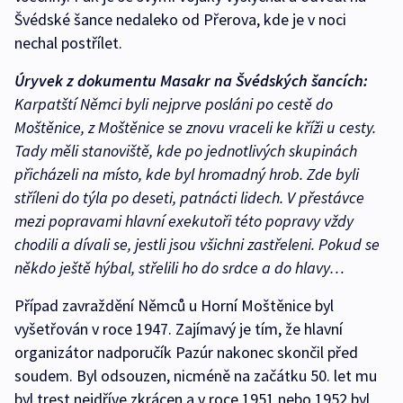
Švédské šance nedaleko od Přerova, kde je v noci
nechal postřílet.
Úryvek z dokumentu Masakr na Švédských šancích:
Karpatští Němci byli nejprve posláni po cestě do
Moštěnice, z Moštěnice se znovu vraceli ke kříži u cesty.
Tady měli stanoviště, kde po jednotlivých skupinách
přicházeli na místo, kde byl hromadný hrob. Zde byli
stříleni do týla po deseti, patnácti lidech. V přestávce
mezi popravami hlavní exekutoři této popravy vždy
chodili a dívali se, jestli jsou všichni zastřeleni. Pokud se
někdo ještě hýbal, střelili ho do srdce a do hlavy…
Případ zavraždění Němců u Horní Moštěnice byl
vyšetřován v roce 1947. Zajímavý je tím, že hlavní
organizátor nadporučík Pazúr nakonec skončil před
soudem. Byl odsouzen, nicméně na začátku 50. let mu
byl trest nejdříve zkrácen a v roce 1951 nebo 1952 byl