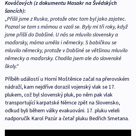
Kováčových (z dokumentu Masakr na Švédských
šancích):
„Přišli jsme z Ruska, protože otec tam byl jako zajatec.
Poznal se tam s mámou a vzali se. Byly mi tři roky, když
jsme přišli do Dobšiné. U nás se mluvilo slovensky a
maďarsky, máma uměla i německy. S babičkou se
mluvilo německy, protože v Dobšiné se většinou mluvilo
německy a maďarsky. Chodila jsem ale do slovenské
školy.“
Příběh událostí u Horní Moštěnice začal na přerovském
nádraží, kam nejdříve dorazil vojenský vlak se 17.
plukem, což byl slovenský pluk, po něm pak vlak
transportující karpatské Němce zpět na Slovensko,
odkud byli během války evakuováni. 17. pluku veleli
nadporučík Karol Pazúr a četař pluku Bedřich Smetana.