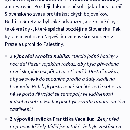
amnestován. Později dokonce působil jako funkcionář
Slovenského zväzu protifašistických bojovníkov.
Bedřich Smetana byl také odsouzen, ale za jiné činy -
také vraždy -, které spáchal později na Slovensku. Pak
byl ale osvobozen Nejvyšším vojenským soudem v
Praze a uprchl do Palestiny.
Z výpovědi Arnošta Kubíka:
"
Okolo jedné hodiny v
noci dal Pazúr vojákům rozkaz, aby byla přivedena
první skupina asi pětadvaceti mužů. Dostali rozkaz,
aby se svlékli do spodního prádla a šaty kladli na
hromadu. Pak byli postaveni k šachtě vedle sebe, za
ně se postavili vojáci se samopaly ve vzdálenosti
jednoho metru. Všichni pak byli zezadu ranami do týla
zastřeleni."
Z výpovědi svědka Františka Vaculíka:
"
Ženy před
popravou křičely. Viděl jsem také, že byla zastřelena