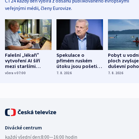
ČT24 každý den vybírá z obsahu publikovaného evropskými
veřejnými médii, členy Eurovize.
Falešní „lékaři“
Spekulace o
Pobyt u vodn
vytvoření AI šíří
přímém ruském
ploch zvyšuje
mezi staršími
útoku jsou pošetilé,
duševní poho
Poláky nebezpečné
míní estonský
ukázala
včera v 07:00
7. 8. 2026
7. 8. 2026
zdravotní rady
bezpečnostní
mezinárodní 
expert
Divácké centrum
každý všední den:
8:00—16:00 hodin