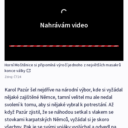
Nahrávám video
Horní Moštěnice si připomíná výročí jednoho z největších masakrů
konce války
Zdroj:
ČT24
Karol Pazúr šel nejdříve na národní výbor, kde si vyžádal
nějaké zajištěné Němce, tamní velitel mu ale nedal
svolení k tomu, aby si nějaké vybral k potrestání. Až
když Pazúr zjistil, že se náhodou setkal s vlakem se
stovkami karpatských Němců, vyžádal si je skoro
všechny. Pak je se svými vojáky vyslýchal a odvedl na