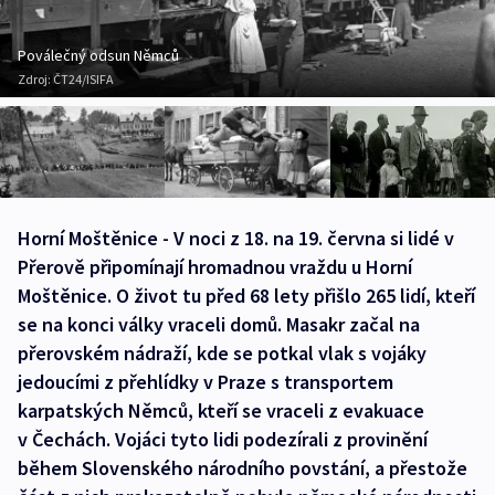
Poválečný odsun Němců
Zdroj:
ČT24/ISIFA
Horní Moštěnice - V noci z 18. na 19. června si lidé v
Přerově připomínají hromadnou vraždu u Horní
Moštěnice. O život tu před 68 lety přišlo 265 lidí, kteří
se na konci války vraceli domů. Masakr začal na
přerovském nádraží, kde se potkal vlak s vojáky
jedoucími z přehlídky v Praze s transportem
karpatských Němců, kteří se vraceli z evakuace
v Čechách. Vojáci tyto lidi podezírali z provinění
během Slovenského národního povstání, a přestože