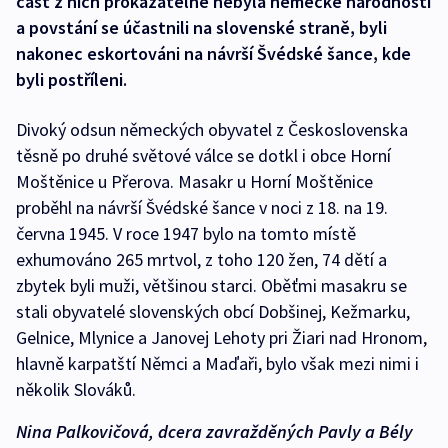
část z nich prokazatelně nebyla německé národnosti
a povstání se účastnili na slovenské straně, byli
nakonec eskortováni na návrší Švédské šance, kde
byli postříleni.
Divoký odsun německých obyvatel z Československa
těsně po druhé světové válce se dotkl i obce Horní
Moštěnice u Přerova. Masakr u Horní Moštěnice
proběhl na návrší Švédské šance v noci z 18. na 19.
června 1945. V roce 1947 bylo na tomto místě
exhumováno 265 mrtvol, z toho 120 žen, 74 dětí a
zbytek byli muži, většinou starci. Oběťmi masakru se
stali obyvatelé slovenských obcí Dobšinej, Kežmarku,
Gelnice, Mlynice a Janovej Lehoty pri Žiari nad Hronom,
hlavně karpatští Němci a Maďaři, bylo však mezi nimi i
několik Slováků.
Nina Palkovičová, dcera zavražděných Pavly a Bély