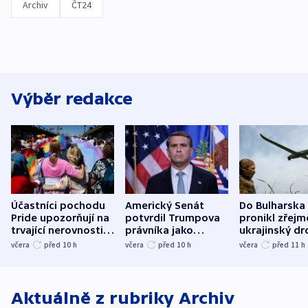
Archiv
ČT24
Výběr redakce
Účastníci pochodu
Americký Senát
Do Bulharska
Pride upozorňují na
potvrdil Trumpova
pronikl zřejm
trvající nerovnosti i
právníka jako
ukrajinský dr
společenskou
ministra
explodoval k
včera
před 10
h
včera
před 10
h
včera
před 11
h
atmosféru
spravedlnosti
od plynovod
Aktuálně z rubriky
Archiv