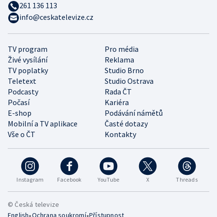
261 136 113
info@ceskatelevize.cz
TV program
Pro média
Živé vysílání
Reklama
TV poplatky
Studio Brno
Teletext
Studio Ostrava
Podcasty
Rada ČT
Počasí
Kariéra
E-shop
Podávání námětů
Mobilní a TV aplikace
Časté dotazy
Vše o ČT
Kontakty
Instagram
Facebook
YouTube
X
Threads
© Česká televize
•
•
English
Ochrana soukromí
Přístupnost