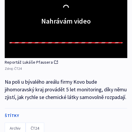
Nahrávám video
Reportáž Lukáše Pfausera
Zdroj:
ČT24
Na poli u bývalého areálu firmy Kovo bude
jihomoravský kraj provádět 5 let monitoring, díky němu
zjistí, jak rychle se chemické látky samovolně rozpadají.
ŠTÍTKY
Archiv
ČT24