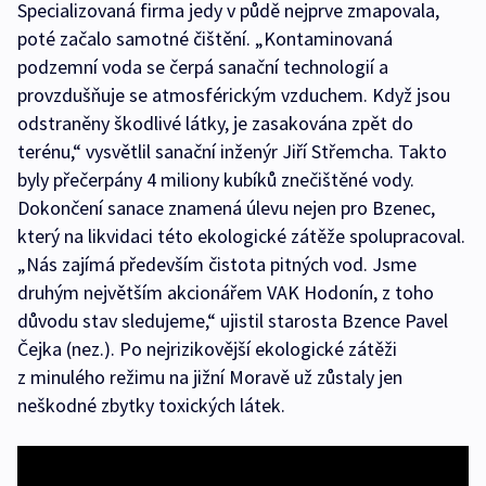
Specializovaná firma jedy v půdě nejprve zmapovala,
poté začalo samotné čištění. „Kontaminovaná
podzemní voda se čerpá sanační technologií a
provzdušňuje se atmosférickým vzduchem. Když jsou
odstraněny škodlivé látky, je zasakována zpět do
terénu,“ vysvětlil sanační inženýr Jiří Střemcha. Takto
byly přečerpány 4 miliony kubíků znečištěné vody.
Dokončení sanace znamená úlevu nejen pro Bzenec,
který na likvidaci této ekologické zátěže spolupracoval.
„Nás zajímá především čistota pitných vod. Jsme
druhým největším akcionářem VAK Hodonín, z toho
důvodu stav sledujeme,“ ujistil starosta Bzence Pavel
Čejka (nez.). Po nejrizikovější ekologické zátěži
z minulého režimu na jižní Moravě už zůstaly jen
neškodné zbytky toxických látek.