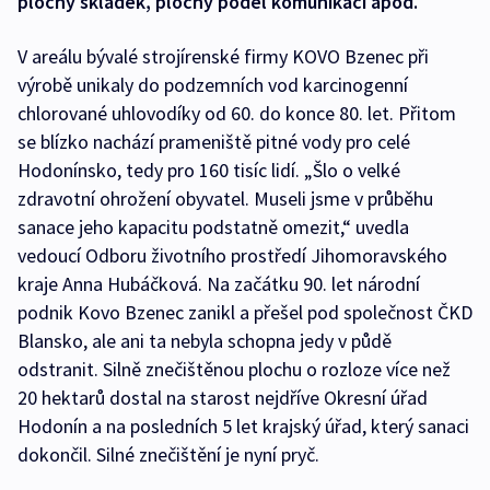
plochy skládek, plochy podél komunikací apod.
V areálu bývalé strojírenské firmy KOVO Bzenec při
výrobě unikaly do podzemních vod karcinogenní
chlorované uhlovodíky od 60. do konce 80. let. Přitom
se blízko nachází prameniště pitné vody pro celé
Hodonínsko, tedy pro 160 tisíc lidí. „Šlo o velké
zdravotní ohrožení obyvatel. Museli jsme v průběhu
sanace jeho kapacitu podstatně omezit,“ uvedla
vedoucí Odboru životního prostředí Jihomoravského
kraje Anna Hubáčková. Na začátku 90. let národní
podnik Kovo Bzenec zanikl a přešel pod společnost ČKD
Blansko, ale ani ta nebyla schopna jedy v půdě
odstranit. Silně znečištěnou plochu o rozloze více než
20 hektarů dostal na starost nejdříve Okresní úřad
Hodonín a na posledních 5 let krajský úřad, který sanaci
dokončil. Silné znečištění je nyní pryč.