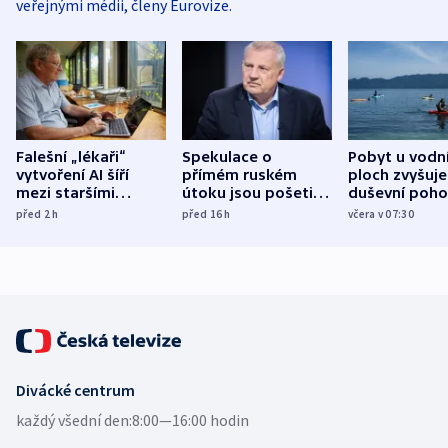
veřejnými médii, členy Eurovize.
Falešní „lékaři“
Spekulace o
Pobyt u vodn
vytvoření AI šíří
přímém ruském
ploch zvyšuje
mezi staršími
útoku jsou pošetilé,
duševní poho
Poláky nebezpečné
míní estonský
ukázala
před 2
h
před 16
h
včera v 07:30
zdravotní rady
bezpečnostní
mezinárodní 
expert
Divácké centrum
každý všední den:
8:00—16:00 hodin