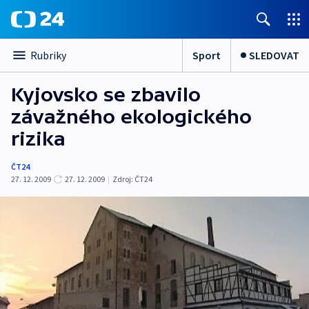
Sport
SLEDOVAT
Rubriky
Kyjovsko se zbavilo
závažného ekologického
rizika
ČT24
27. 12. 2009
27. 12. 2009
|
Zdroj:
ČT24