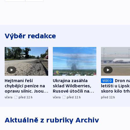
Výběr redakce
Hejtmani řeší
Ukrajina zasáhla
Dron n
VIDEO
chybějící peníze na
sklad Wildberries,
letišti u Lips
opravu silnic. Jsou
Rusové útočili na
skoro kilo trh
nenárokové, namítá
trh, hasiče či
indicie ukazuj
včera
před 12
h
včera
před 12
h
před 12
h
ministerstvo
stadion
Rusko
Aktuálně z rubriky
Archiv