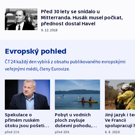
Před 30 lety se snídalo u
Mitterranda. Husák musel počkat,
přednost dostal Havel
9. 12. 2018
Evropský pohled
ČT24 každý den vybírá z obsahu publikovaného evropskými
veřejnými médii, členy Eurovize.
Spekulace o
Pobyt u vodních
Jiný jazyk i t
přímém ruském
ploch zvyšuje
Ve Francii
útoku jsou pošetilé,
duševní pohodu,
spolupracují h
míní estonský
ukázala
různých zemí
před 11
h
před 20
h
6. 8. 2026