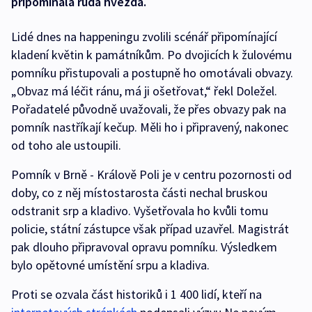
připomínala rudá hvězda.
Lidé dnes na happeningu zvolili scénář připomínající
kladení květin k památníkům. Po dvojicích k žulovému
pomníku přistupovali a postupně ho omotávali obvazy.
„Obvaz má léčit ránu, má ji ošetřovat,“ řekl Doležel.
Pořadatelé původně uvažovali, že přes obvazy pak na
pomník nastříkají kečup. Měli ho i připravený, nakonec
od toho ale ustoupili.
Pomník v Brně - Králově Poli je v centru pozornosti od
doby, co z něj místostarosta části nechal bruskou
odstranit srp a kladivo. Vyšetřovala ho kvůli tomu
policie, státní zástupce však případ uzavřel. Magistrát
pak dlouho připravoval opravu pomníku. Výsledkem
bylo opětovné umístění srpu a kladiva.
Proti se ozvala část historiků i 1 400 lidí, kteří na