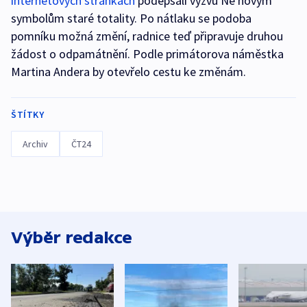
internetových stránkách
podepsali výzvu Ne novým
symbolům staré totality. Po nátlaku se podoba
pomníku možná změní, radnice teď připravuje druhou
žádost o odpamátnění. Podle primátorova náměstka
Martina Andera by otevřelo cestu ke změnám.
ŠTÍTKY
Archiv
ČT24
Výběr redakce