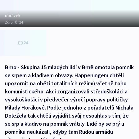
obrázek
Zdroj:
ČT24
Brno - Skupina 15 mladých lidí v Brně omotala pomník
se srpem a kladivem obvazy. Happeningem chtěli
upozornit na oběti totalitních režimů včetně toho
komunistického. Akci zorganizovali středoškoláci a
vysokoškoláci v předvečer výročí popravy političky
Milady Horákové. Podle jednoho z pořadatelů Michala
Doležela tak chtěli vyjádřit svůj nesouhlas s tím, že
se srp a kladivo na pomník vrátily. Lidé by se prý u
pomníku neukázali, kdyby tam Rudou armádu