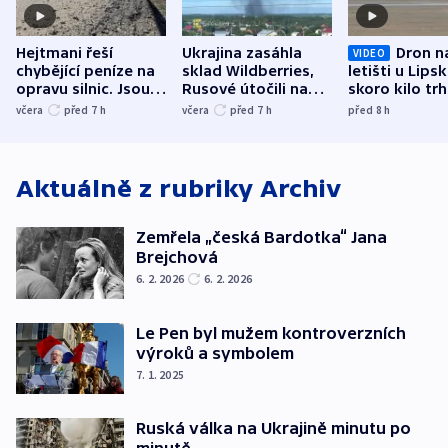
Hejtmani řeší
Ukrajina zasáhla
Dron n
VIDEO
chybějící peníze na
sklad Wildberries,
letišti u Lips
opravu silnic. Jsou
Rusové útočili na
skoro kilo trh
nenárokové, namítá
trh, hasiče či
indicie ukazuj
včera
před 7
h
včera
před 7
h
před 8
h
ministerstvo
stadion
Rusko
Aktuálně z rubriky
Archiv
Zemřela „česká Bardotka“ Jana
Brejchová
6. 2. 2026
6. 2. 2026
Le Pen byl mužem kontroverzních
výroků a symbolem
7. 1. 2025
Ruská válka na Ukrajině minutu po