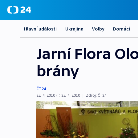
Hlavní události
Ukrajina
Volby
Domácí
Jarní Flora O
brány
ČT24
22. 4. 2010
22. 4. 2010
|
Zdroj:
ČT24