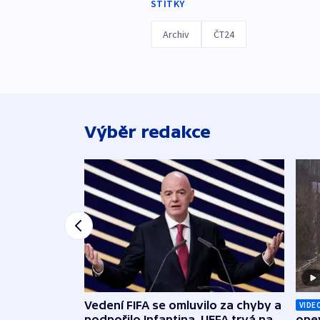
ŠTÍTKY
Archiv
ČT24
Výběr redakce
Vedení FIFA se omluvilo za chyby a
VIDE
podpořilo Infantina. UEFA trvá na
opev