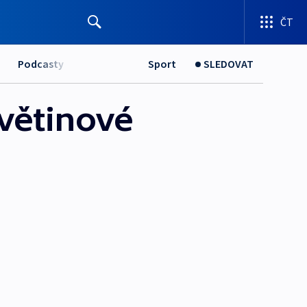
ČT
Podcasty
Sport
SLEDOVAT
květinové