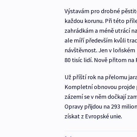
Výstavám pro drobné pěstitel
každou korunu. Při této příl
zahrádkám a méně utrácí na
ale míří především kvůli tradi
návštěvnost. Jen v loňském 
80 tisíc lidí. Nově přitom na 
Už příští rok na přelomu jar
Kompletní obnovou projde př
zázemí se v něm dočkají zam
Opravy přijdou na 293 mili
získat z Evropské unie.