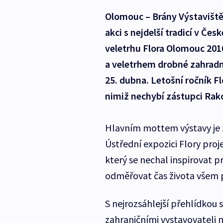
Olomouc – Brány Výstavišt
akci s nejdelší tradicí v Če
veletrhu Flora Olomouc 2010
a veletrhem drobné zahradn
25. dubna. Letošní ročník F
nimiž nechybí zástupci Rak
Hlavním mottem výstavy je Z
Ústřední expozici Flory pro
který se nechal inspirovat 
odměřovat čas života všem 
S nejrozsáhlejší přehlídkou s
zahraničními vystavovateli n