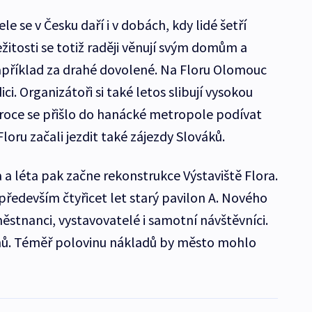
e se v Česku daří i v dobách, kdy lidé šetří
ežitosti se totiž raději věnují svým domům a
příklad za drahé dovolené. Na Floru Olomouc
ci. Organizátoři si také letos slibují vysokou
roce se přišlo do hanácké metropole podívat
Floru začali jezdit také zájezdy Slováků.
a a léta pak začne rekonstrukce Výstaviště Flora.
edevším čtyřicet let starý pavilon A. Nového
ěstnanci, vystavovatelé i samotní návštěvníci.
onů. Téměř polovinu nákladů by město mohlo