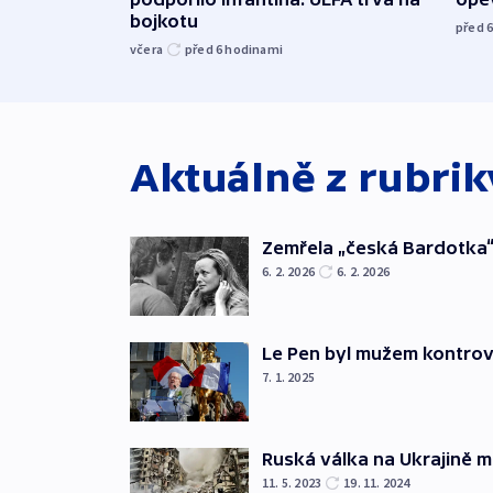
bojkotu
před 
včera
před 6
hodinami
Aktuálně z rubri
Zemřela „česká Bardotka“
6. 2. 2026
6. 2. 2026
Le Pen byl mužem kontro
7. 1. 2025
Ruská válka na Ukrajině m
11. 5. 2023
19. 11. 2024