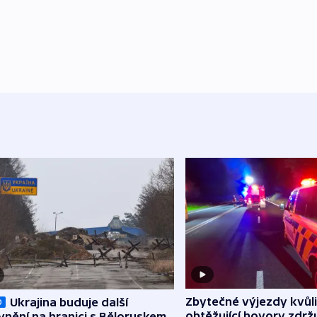
Zbytečné výjezdy kvůli
Ukrajina buduje další
O
obtěžující hovory zdržu
nění na hranici s Běloruskem