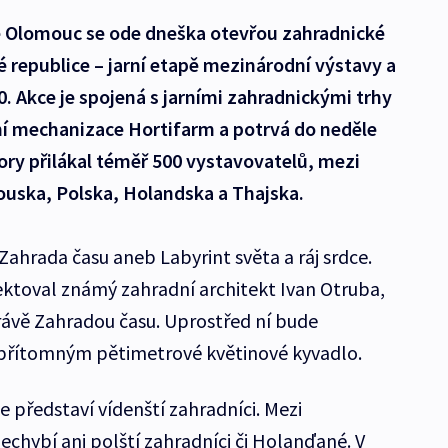
ě Olomouc se ode dneška otevřou zahradnické
ské republice – jarní etapě mezinárodní výstavy a
. Akce je spojená s jarními zahradnickými trhy
í mechanizace Hortifarm a potrvá do neděle
lory přilákal téměř 500 vystavovatelů, mezi
ouska, Polska, Holandska a Thajska.
ahrada času aneb Labyrint světa a ráj srdce.
jektoval známý zahradní architekt Ivan Otruba,
právě Zahradou času. Uprostřed ní bude
přítomným pětimetrové květinové kyvadlo.
e představí vídenští zahradníci. Mezi
echybí ani polští zahradníci či Holanďané. V