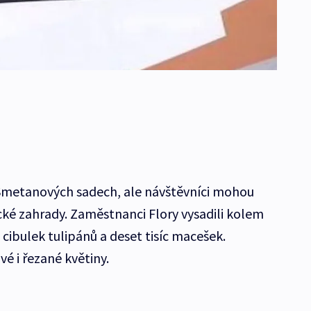
 Smetanových sadech, ale návštěvníci mohou
cké zahrady. Zaměstnanci Flory vysadili kolem
c cibulek tulipánů a deset tisíc macešek.
vé i řezané květiny.