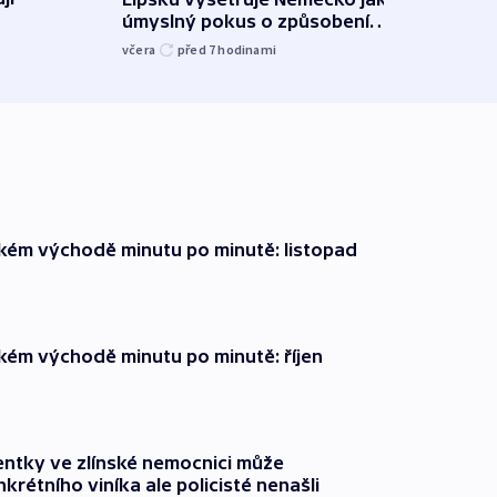
úmyslný pokus o způsobení
i sví
exploze
včera
před 7
hodinami
včera
zkém východě minutu po minutě: listopad
zkém východě minutu po minutě: říjen
entky ve zlínské nemocnici může
krétního viníka ale policisté nenašli