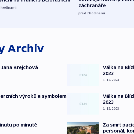
záchranáře
6
hodinami
před 7
hodinami
ky
Archiv
 Jana Brejchová
Válka na Blí
2023
1. 12. 2023
verzních výroků a symbolem
Válka na Blí
2023
1. 12. 2023
inutu po minutě
Za smrt paci
personál, kon