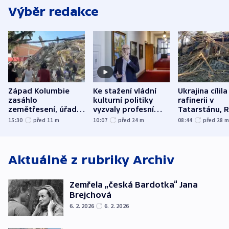
Výběr redakce
Západ Kolumbie
Ke stažení vládní
Ukrajina cílila
zasáhlo
kulturní politiky
rafinerii v
zemětřesení, úřady
vyzvaly profesní
Tatarstánu, 
hlásí přes sto obětí
organizace, spolky i
útočilo na mě
15:30
před 11
m
10:07
před 24
m
08:44
před 28
odbory
benzinky či s
WHO
Aktuálně z rubriky
Archiv
Zemřela „česká Bardotka“ Jana
Brejchová
6. 2. 2026
6. 2. 2026