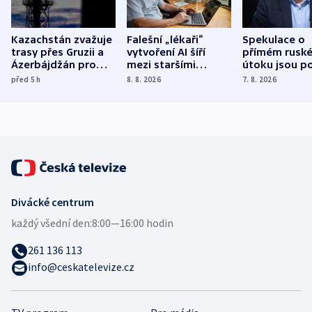
Kazachstán zvažuje
Falešní „lékaři“
Spekulace o
trasy přes Gruzii a
vytvoření AI šíří
přímém rusk
Ázerbájdžán pro
mezi staršími
útoku jsou po
vývoz ropy do
Poláky nebezpečné
míní estonsk
před 5
h
8. 8. 2026
7. 8. 2026
Evropy
zdravotní rady
bezpečnostn
expert
Divácké centrum
každý všední den:
8:00—16:00 hodin
261 136 113
info@ceskatelevize.cz