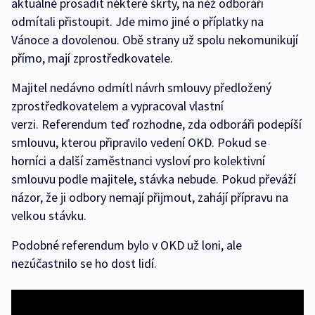
aktuálně prosadit některé škrty, na něž odboráři
odmítali přistoupit. Jde mimo jiné o příplatky na
Vánoce a dovolenou. Obě strany už spolu nekomunikují
přímo, mají zprostředkovatele.
Majitel nedávno odmítl návrh smlouvy předložený
zprostředkovatelem a vypracoval vlastní
verzi. Referendum teď rozhodne, zda odboráři podepíší
smlouvu, kterou připravilo vedení OKD. Pokud se
horníci a další zaměstnanci vysloví pro kolektivní
smlouvu podle majitele, stávka nebude. Pokud převáží
názor, že ji odbory nemají přijmout, zahájí přípravu na
velkou stávku.
Podobné referendum bylo v OKD už loni, ale
nezúčastnilo se ho dost lidí.