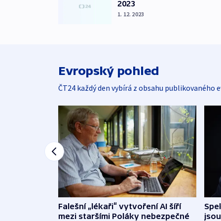
2023
1. 12. 2023
Evropský pohled
ČT24 každý den vybírá z obsahu publikovaného e
Falešní „lékaři“ vytvoření AI šíří
Spe
mezi staršími Poláky nebezpečné
jsou