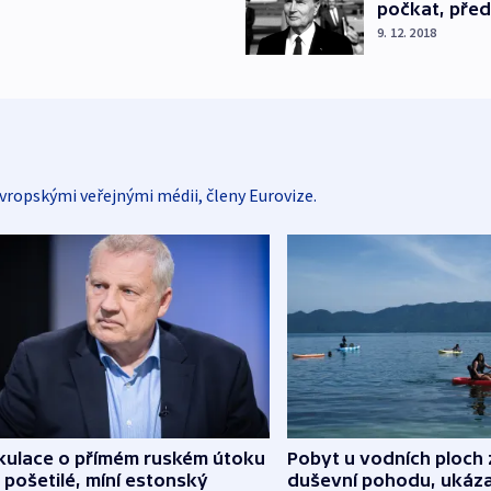
počkat, před
9. 12. 2018
vropskými veřejnými médii, členy Eurovize.
kulace o přímém ruském útoku
Pobyt u vodních ploch 
 pošetilé, míní estonský
duševní pohodu, ukáza