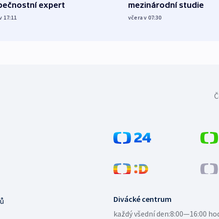
pečnostní expert
mezinárodní studie
v 17:11
včera v 07:30
Č
Divácké centrum
ů
každý všední den:
8:00—16:00 ho