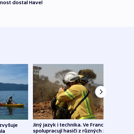
nost dostal Havel
Jiný jazyk i technika. Ve Francii
zvyšuje
„Musí
spolupracují hasiči z různých zemí
la
polit