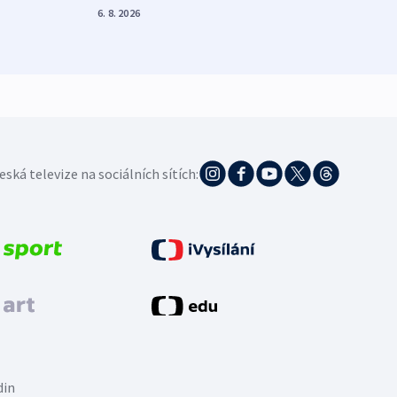
demo
6. 8. 2026
5. 8. 20
eská televize na sociálních sítích:
din