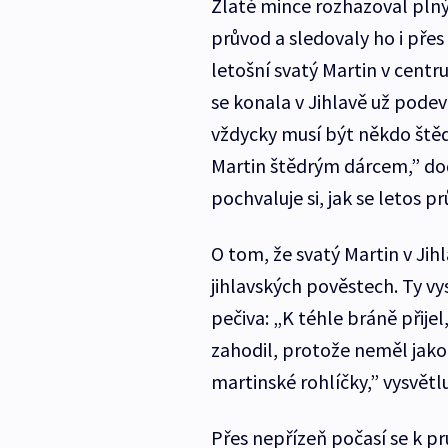
Zlaté mince rozhazoval pln
průvod a sledovaly ho i přes 
letošní svatý Martin v centr
se konala v Jihlavě už podev
vždycky musí být někdo štědr
Martin štědrým dárcem,” dod
pochvaluje si, jak se letos p
O tom, že svatý Martin v Jih
jihlavských pověstech. Ty vys
pečiva: „K téhle bráně přije
zahodil, protože neměl jako
martinské rohlíčky,” vysvětlu
Přes nepřízeň počasí se k prů