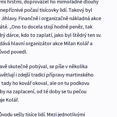
ými hrstmi, doprovázel ho mimořádně dlouhý
nepříznivé počasí tisícovky lidí. Takový byl
u Jihlavy. Finančně i organizačně nákladná akce
áté. „Ono to docela stojí hodně peněz, tak
ý dárce, kdo to zaplatí, jako byl štědrý ten sv.
ává hlavní organizátor akce Milan Kolář a
růvod povedl.
lavě skutečně pobýval, se píše v několika
větlují i zdejší tradici přípravy martinského
l, tady ho kovář okoval, ale on tu podkovu
by na zaplacení, od té doby se tu pečou
je Kolář.
vodu sešly tisíce lidí. Mezi jednotlivými