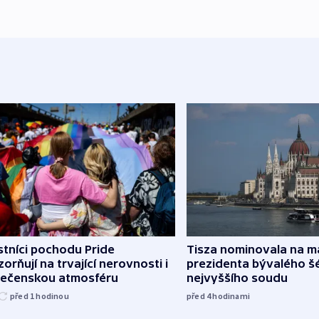
tníci pochodu Pride
Tisza nominovala na 
orňují na trvající nerovnosti i
prezidenta bývalého š
lečenskou atmosféru
nejvyššího soudu
před 1
hodinou
před 4
hodinami