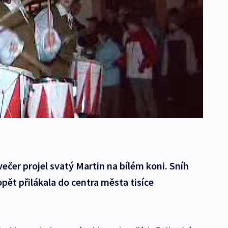
večer projel svatý Martin na bílém koni. Sníh
opět přilákala do centra města tisíce