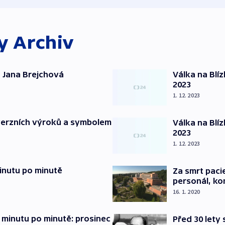
ky
Archiv
 Jana Brejchová
Válka na Blí
2023
1. 12. 2023
verzních výroků a symbolem
Válka na Blí
2023
1. 12. 2023
inutu po minutě
Za smrt paci
personál, kon
16. 1. 2020
 minutu po minutě: prosinec
Před 30 lety