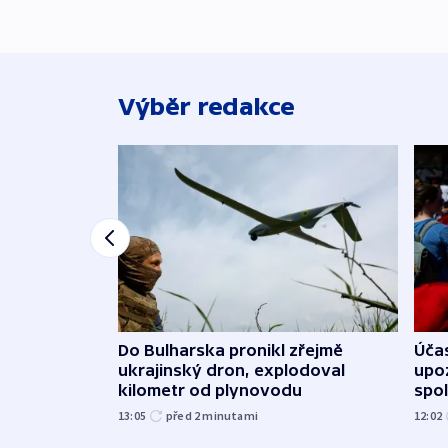
Výběr redakce
Do Bulharska pronikl zřejmě
Účas
ukrajinský dron, explodoval
upoz
kilometr od plynovodu
spo
13:05
před 2
minutami
12:02