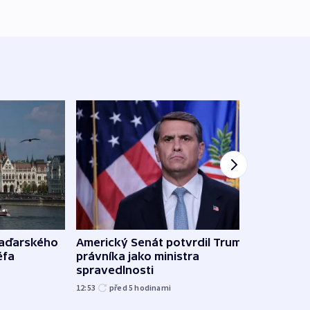
maďarského
Americký Senát potvrdil Trumpova
Ruský
éfa
právníka jako ministra
čtyři 
spravedlnosti
08:20
12:53
před 5
hodinami