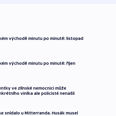
zkém východě minutu po minutě: listopad
zkém východě minutu po minutě: říjen
entky ve zlínské nemocnici může
krétního viníka ale policisté nenašli
 se snídalo u Mitterranda. Husák musel