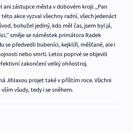
 ani zástupce města v dobovém kroji: „Pan
 této akce vyzval všechny radní, všech jedenáct
ůvod, bohužel jediný, kdo měl čas, jsem byl já,
nici,” směje se náměstek primátora Radek
 se předvedli bubeníci, kejklíři, měšťané, ale i
ojnosti nebo smrti. Letos poprvé se objevili
efektivní zakončení velký ohňostroj.
á Jihlavou projet také v příštím roce. Všichni
e vším všudy, tedy i se sněhem.