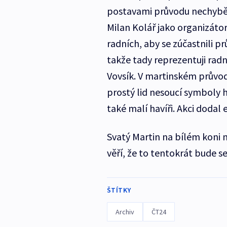
postavami průvodu nechyběl
Milan Kolář jako organizátor
radních, aby se zúčastnili pr
takže tady reprezentuji rad
Vovsík. V martinském průvodu
prostý lid nesoucí symboly h
také malí havíři. Akci dodal 
Svatý Martin na bílém koni m
věří, že to tentokrát bude s
ŠTÍTKY
Archiv
ČT24