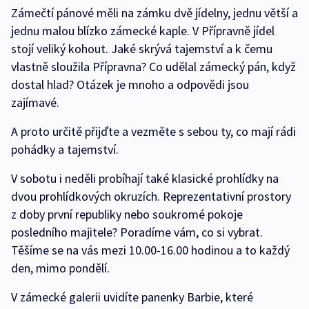
Zámečtí pánové měli na zámku dvě jídelny, jednu větší a
jednu malou blízko zámecké kaple. V Přípravně jídel
stojí veliký kohout. Jaké skrývá tajemství a k čemu
vlastně sloužila Přípravna? Co udělal zámecký pán, když
dostal hlad? Otázek je mnoho a odpovědi jsou
zajímavé.
A proto určitě přijďte a vezměte s sebou ty, co mají rádi
pohádky a tajemství.
V sobotu i neděli probíhají také klasické prohlídky na
dvou prohlídkových okruzích. Reprezentativní prostory
z doby první republiky nebo soukromé pokoje
posledního majitele? Poradíme vám, co si vybrat.
Těšíme se na vás mezi 10.00-16.00 hodinou a to každý
den, mimo pondělí.
V zámecké galerii uvidíte panenky Barbie, které