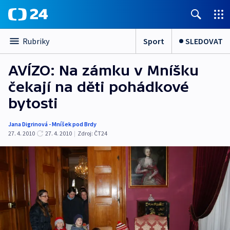
Sport
SLEDOVAT
Rubriky
AVÍZO: Na zámku v Mníšku
čekají na děti pohádkové
bytosti
Jana Digrinová - Mníšek pod Brdy
27. 4. 2010
27. 4. 2010
|
Zdroj:
ČT24