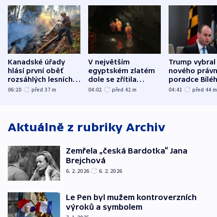
Kanadské úřady
V největším
Trump vybral
hlásí první oběť
egyptském zlatém
nového právn
rozsáhlých lesních
dole se zřítila
poradce Bílé
požárů
hornina, jeden
domu
06:20
před 37
m
04:02
před 42
m
04:41
před 44
člověk zemřel
Aktuálně z rubriky
Archiv
Zemřela „česká Bardotka“ Jana
Brejchová
6. 2. 2026
6. 2. 2026
Le Pen byl mužem kontroverzních
výroků a symbolem