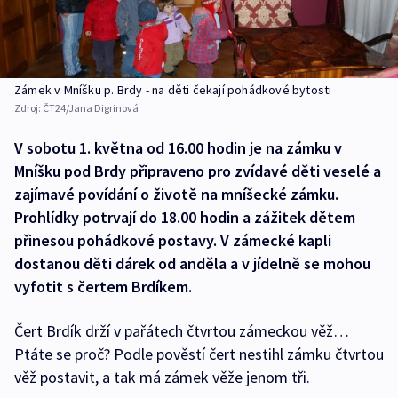
Zámek v Mníšku p. Brdy - na děti čekají pohádkové bytosti
Zdroj:
ČT24/Jana Digrinová
V sobotu 1. května od 16.00 hodin je na zámku v
Mníšku pod Brdy připraveno pro zvídavé děti veselé a
zajímavé povídání o životě na mníšecké zámku.
Prohlídky potrvají do 18.00 hodin a zážitek dětem
přinesou pohádkové postavy. V zámecké kapli
dostanou děti dárek od anděla a v jídelně se mohou
vyfotit s čertem Brdíkem.
Čert Brdík drží v pařátech čtvrtou zámeckou věž…
Ptáte se proč? Podle pověstí čert nestihl zámku čtvrtou
věž postavit, a tak má zámek věže jenom tři.