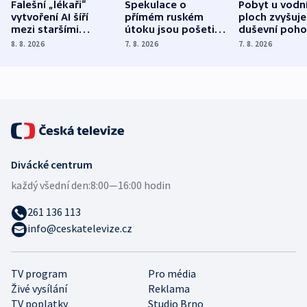
Falešní „lékaři“
Spekulace o
Pobyt u vodn
vytvoření AI šíří
přímém ruském
ploch zvyšuje
mezi staršími
útoku jsou pošetilé,
duševní poho
Poláky nebezpečné
míní estonský
ukázala
8. 8. 2026
7. 8. 2026
7. 8. 2026
zdravotní rady
bezpečnostní
mezinárodní 
expert
Divácké centrum
každý všední den:
8:00—16:00 hodin
261 136 113
info@ceskatelevize.cz
TV program
Pro média
Živé vysílání
Reklama
TV poplatky
Studio Brno