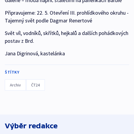
Galerie – móda napříč staletími na panenkách Barbie
Připravujeme: 22. 5. Otevření III. prohlídkového okruhu -
Tajemný svět podle Dagmar Renertové
Svět víl, vodníků, skřítků, hejkalů a dalších pohádkových
postav z Brd.
Jana Digrinová, kastelánka
ŠTÍTKY
Archiv
ČT24
Výběr redakce