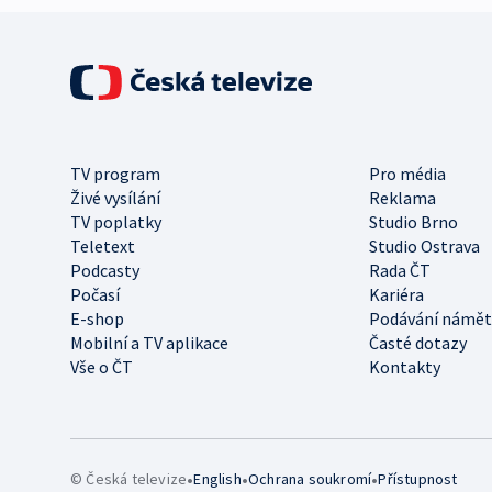
TV program
Pro média
Živé vysílání
Reklama
TV poplatky
Studio Brno
Teletext
Studio Ostrava
Podcasty
Rada ČT
Počasí
Kariéra
E-shop
Podávání námět
Mobilní a TV aplikace
Časté dotazy
Vše o ČT
Kontakty
•
•
•
© Česká televize
English
Ochrana soukromí
Přístupnost