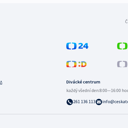
Č
Divácké centrum
ů
každý všední den:
8:00—16:00 ho
261 136 113
info@ceskate