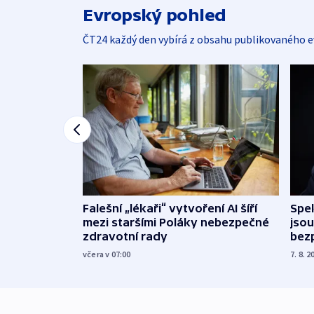
Evropský pohled
ČT24 každý den vybírá z obsahu publikovaného e
Falešní „lékaři“ vytvoření AI šíří
Spe
mezi staršími Poláky nebezpečné
jsou
zdravotní rady
bez
včera v 07:00
7. 8. 2