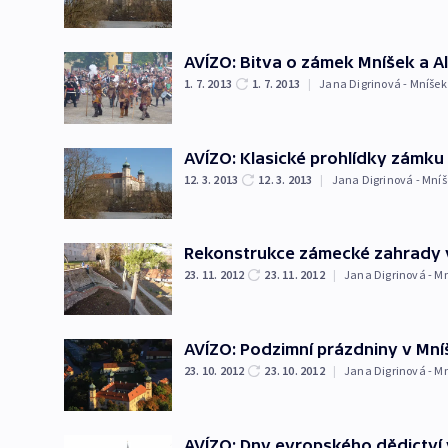
AVÍZO: Bitva o zámek Mníšek a Al
1. 7. 2013
1. 7. 2013
|
Jana Digrinová - Mníšek
AVÍZO: Klasické prohlídky zámku
12. 3. 2013
12. 3. 2013
|
Jana Digrinová - Mníš
Rekonstrukce zámecké zahrady v
23. 11. 2012
23. 11. 2012
|
Jana Digrinová - M
AVÍZO: Podzimní prázdniny v Mní
23. 10. 2012
23. 10. 2012
|
Jana Digrinová - M
AVÍZO: Dny evropského dědictví