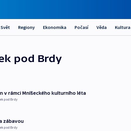
Svět
Regiony
Ekonomika
Počasí
Věda
Kultura
šek pod Brdy
 v rámci Mníšeckého kulturního léta
ek pod Brdy
ta zábavou
ek pod Brdy