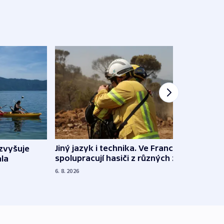
Jiný jazyk i technika. Ve Francii
zvyšuje
„Musí
spolupracují hasiči z různých zemí
la
polit
demo
6. 8. 2026
5. 8. 20