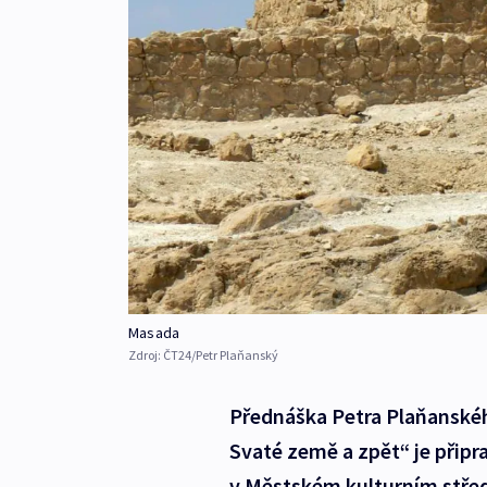
Masada
Zdroj:
ČT24/Petr Plaňanský
Přednáška Petra Plaňanskéh
Svaté země a zpět“ je připr
v Městském kulturním střed