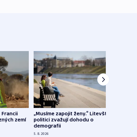
 Francii
„Musíme zapojit ženy.“ Litevští
Na Uk
ůzných zemí
politici zvažují dohodu o
občan
demografii
na s
5. 8. 2026
5. 8. 20