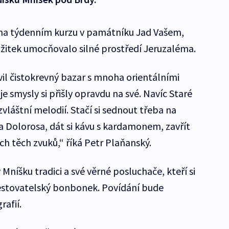
i na týdenním kurzu v památníku Jad Vašem,
ážitek umocňovalo silné prostředí Jeruzaléma.
il čistokrevný bazar s mnoha orientálními
e smysly si přišly opravdu na své. Navíc Staré
zvláštní melodií. Stačí si sednout třeba na
a Dolorosa, dát si kávu s kardamonem, zavřít
ch těch zvuků,“ říká Petr Plaňanský.
Mníšku tradici a své věrné posluchače, kteří si
 cestovatelský bonbonek. Povídání bude
afií.