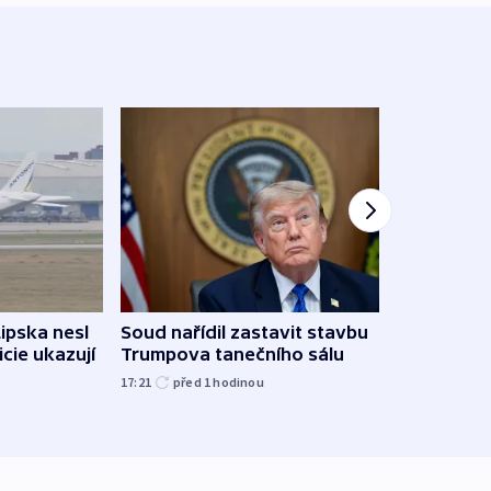
Lipska nesl
Soud nařídil zastavit stavbu
Žido
icie ukazují
Trumpova tanečního sálu
břehu
kriti
17:21
před 1
hodinou
před 1