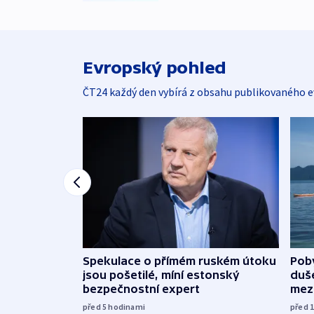
Evropský pohled
ČT24 každý den vybírá z obsahu publikovaného e
Spekulace o přímém ruském útoku
Poby
jsou pošetilé, míní estonský
duš
bezpečnostní expert
mez
před 5
hodinami
před 