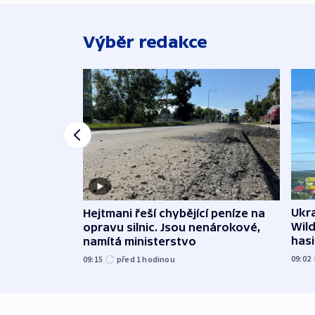
Výběr redakce
Ukra
Hejtmani řeší chybějící peníze na
Wild
opravu silnic. Jsou nenárokové,
hasi
namítá ministerstvo
09:02
09:15
před 1
hodinou