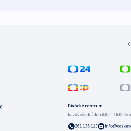
Č
Divácké centrum
ů
každý všední den:
8:00—16:00 ho
261 136 113
info@ceskate