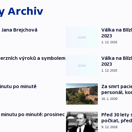
ky
Archiv
 Jana Brejchová
Válka na Blí
2023
1. 12. 2023
verzních výroků a symbolem
Válka na Blí
2023
1. 12. 2023
inutu po minutě
Za smrt paci
personál, kon
16. 1. 2020
 minutu po minutě: prosinec
Před 30 lety
počkat, před
9. 12. 2018