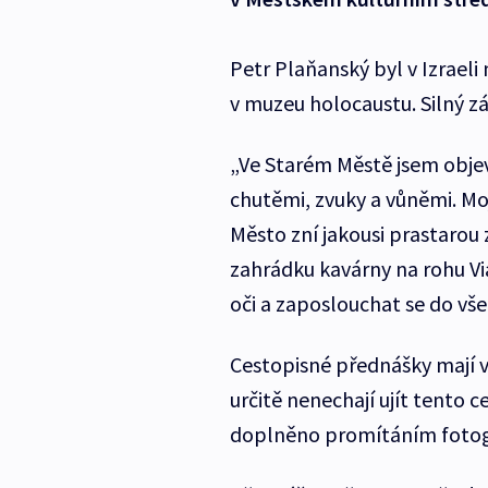
Petr Plaňanský byl v Izrael
v muzeu holocaustu. Silný z
„Ve Starém Městě jsem objev
chutěmi, zvuky a vůněmi. Moj
Město zní jakousi prastarou 
zahrádku kavárny na rohu Vi
oči a zaposlouchat se do vše
Cestopisné přednášky mají v 
určitě nenechají ujít tento
doplněno promítáním fotogr