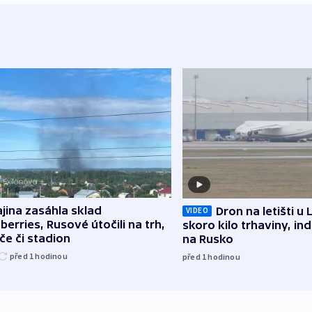
jina zasáhla sklad
Dron na letišti u 
VIDEO
berries, Rusové útočili na trh,
skoro kilo trhaviny, ind
če či stadion
na Rusko
před 1
hodinou
před 1
hodinou