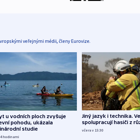
vropskými veřejnými médii, členy Eurovize.
Jiný jazyk i technika. Ve
t u vodních ploch zvyšuje
spolupracují hasiči z r
evní pohodu, ukázala
inárodní studie
včera v 15:30
14
hodinami