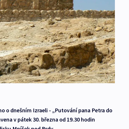
o o dnešním Izraeli - „Putování pana Petra do
avena v pátek 30. března od 19.30 hodin
isku Mníšek pod Brdy.