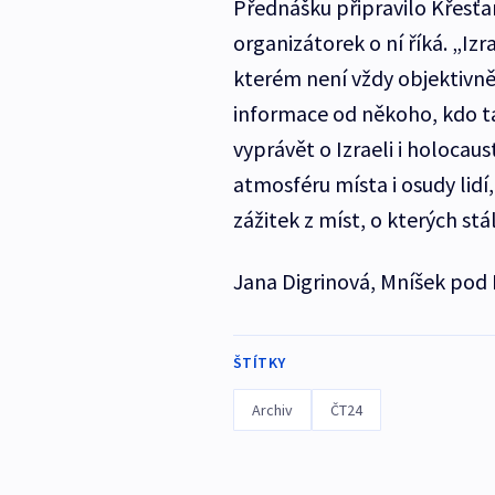
Přednášku připravilo Křesťa
organizátorek o ní říká. „Izr
kterém není vždy objektivně 
informace od někoho, kdo t
vyprávět o Izraeli i holocaus
atmosféru místa i osudy lidí
zážitek z míst, o kterých s
Jana Digrinová, Mníšek pod
ŠTÍTKY
Archiv
ČT24