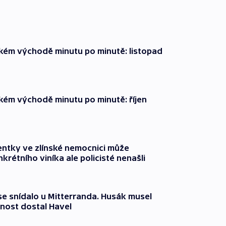
zkém východě minutu po minutě: listopad
zkém východě minutu po minutě: říjen
entky ve zlínské nemocnici může
krétního viníka ale policisté nenašli
 se snídalo u Mitterranda. Husák musel
nost dostal Havel