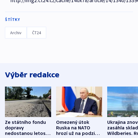
http://img2.ct24.cz/cache/140x78/article/14/1340/1339
ŠTÍTKY
Archiv
ČT24
Výběr redakce
Ze státního fondu
Omezený útok
Ukrajina zno
dopravy
Ruska na NATO
zasáhla skla
nedostanou letos
hrozí už na podzim,
Wildberies. 