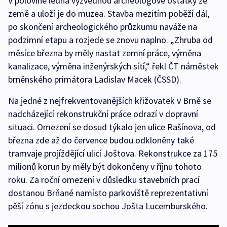
V polovině ledna vyzvednou archeologové ostatky ze
země a uloží je do muzea. Stavba mezitím poběží dál,
po skončení archeologického průzkumu naváže na
podzimní etapu a rozjede se znovu naplno. „Zhruba od
měsíce března by měly nastat zemní práce, výměna
kanalizace, výměna inženýrských sítí,“ řekl ČT náměstek
brněnského primátora Ladislav Macek (ČSSD).
Na jedné z nejfrekventovanějších křižovatek v Brně se
nadcházející rekonstrukční práce odrazí v dopravní
situaci. Omezení se dosud týkalo jen ulice Rašínova, od
března zde až do července budou odkloněny také
tramvaje projíždějící ulicí Joštova. Rekonstrukce za 175
milionů korun by měly být dokončeny v říjnu tohoto
roku. Za roční omezení v důsledku stavebních prací
dostanou Brňané namísto parkoviště reprezentativní
pěší zónu s jezdeckou sochou Jošta Lucemburského.