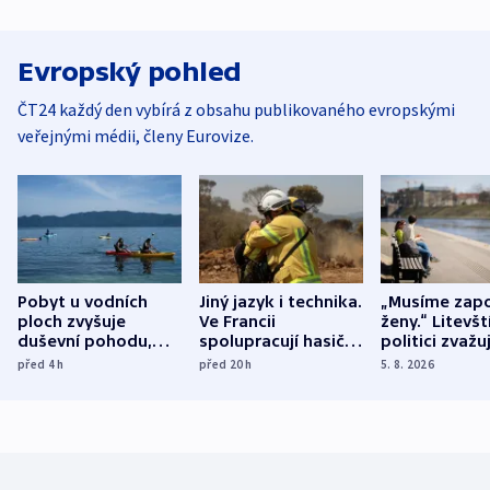
Evropský pohled
ČT24 každý den vybírá z obsahu publikovaného evropskými
veřejnými médii, členy Eurovize.
Pobyt u vodních
Jiný jazyk i technika.
„Musíme zapo
ploch zvyšuje
Ve Francii
ženy.“ Litevšt
duševní pohodu,
spolupracují hasiči z
politici zvažuj
ukázala
různých zemí
dohodu o
před 4
h
před 20
h
5. 8. 2026
mezinárodní studie
demografii