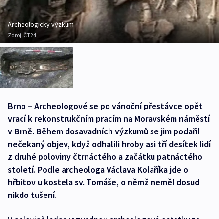
Archeologický výzkum
Zdroj:
ČT24
Brno – Archeologové se po vánoční přestávce opět
vrací k rekonstrukčním pracím na Moravském náměstí
v Brně. Během dosavadních výzkumů se jim podařil
nečekaný objev, když odhalili hroby asi tří desítek lidí
z druhé poloviny čtrnáctého a začátku patnáctého
století. Podle archeologa Václava Kolaříka jde o
hřbitov u kostela sv. Tomáše, o němž neměl dosud
nikdo tušení.