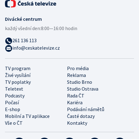
Divácké centrum
každý všední den:
8:00—16:00 hodin
261 136 113
info@ceskatelevize.cz
TV program
Pro média
Živé vysílání
Reklama
TV poplatky
Studio Brno
Teletext
Studio Ostrava
Podcasty
Rada ČT
Počasí
Kariéra
E-shop
Podávání námětů
Mobilní a TV aplikace
Časté dotazy
Vše o ČT
Kontakty