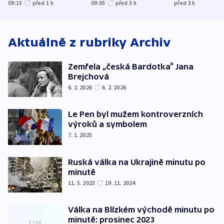
kraje na silnice ani
varují tajné služby
útočili v Cha
09:15
před 1
h
09:05
před 3
h
před 3
h
korunu, řekl Půta
USA
oblasti
Aktuálně z rubriky
Archiv
Zemřela „česká Bardotka“ Jana
Brejchová
6. 2. 2026
6. 2. 2026
Le Pen byl mužem kontroverzních
výroků a symbolem
7. 1. 2025
Ruská válka na Ukrajině minutu po
minutě
11. 5. 2023
19. 11. 2024
Válka na Blízkém východě minutu po
minutě: prosinec 2023