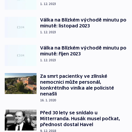
1. 12. 2023
Válka na Blízkém východě minutu po
minutě: listopad 2023
1. 12. 2023
Válka na Blízkém východě minutu po
minutě: říjen 2023
1. 12. 2023
Za smrt pacientky ve zlínské
nemocnici může personál,
konkrétního viníka ale policisté
nenašli
16. 1. 2020
Před 30 lety se snídalo u
Mitterranda. Husák musel počkat,
přednost dostal Havel
9. 12. 2018