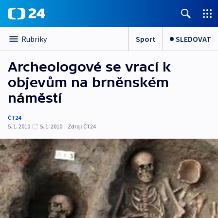
Sport
SLEDOVAT
Rubriky
Archeologové se vrací k
objevům na brněnském
náměstí
ČT24
5. 1. 2010
5. 1. 2010
|
Zdroj:
ČT24