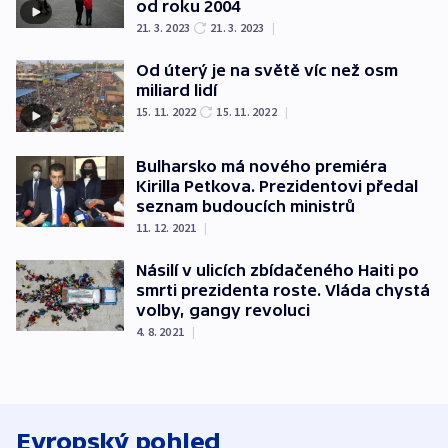
od roku 2004
21. 3. 2023
21. 3. 2023
|
Od úterý je na světě víc než osm
miliard lidí
15. 11. 2022
15. 11. 2022
|
Bulharsko má nového premiéra
Kirilla Petkova. Prezidentovi předal
seznam budoucích ministrů
11. 12. 2021
|
Násilí v ulicích zbídačeného Haiti po
smrti prezidenta roste. Vláda chystá
volby, gangy revoluci
4. 8. 2021
|
Evropský pohled