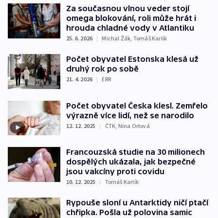
Za současnou vlnou veder stojí
omega blokování, roli může hrát i
hrouda chladné vody v Atlantiku
25. 6. 2026
|
Michal Žák
,
Tomáš Karlík
Počet obyvatel Estonska klesá už
druhý rok po sobě
21. 4. 2026
|
ERR
Počet obyvatel Česka klesl. Zemřelo
výrazně více lidí, než se narodilo
12. 12. 2025
|
ČTK
,
Nina Ortová
Francouzská studie na 30 milionech
dospělých ukázala, jak bezpečné
jsou vakcíny proti covidu
10. 12. 2025
|
Tomáš Karlík
Rypouše sloní u Antarktidy ničí ptačí
chřipka. Pošla už polovina samic