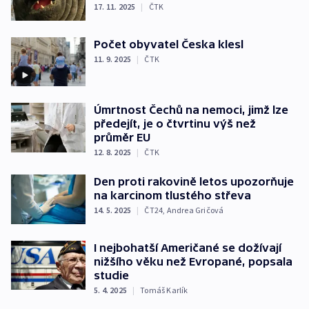
17. 11. 2025
|
ČTK
Počet obyvatel Česka klesl
11. 9. 2025
|
ČTK
Úmrtnost Čechů na nemoci, jimž lze
předejít, je o čtvrtinu výš než
průměr EU
12. 8. 2025
|
ČTK
Den proti rakovině letos upozorňuje
na karcinom tlustého střeva
14. 5. 2025
|
ČT24
,
Andrea Gričová
I nejbohatší Američané se dožívají
nižšího věku než Evropané, popsala
studie
5. 4. 2025
|
Tomáš Karlík