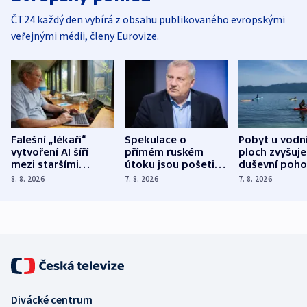
ČT24 každý den vybírá z obsahu publikovaného evropskými
veřejnými médii, členy Eurovize.
Falešní „lékaři“
Spekulace o
Pobyt u vodn
vytvoření AI šíří
přímém ruském
ploch zvyšuje
mezi staršími
útoku jsou pošetilé,
duševní poho
Poláky nebezpečné
míní estonský
ukázala
8. 8. 2026
7. 8. 2026
7. 8. 2026
zdravotní rady
bezpečnostní
mezinárodní 
expert
Divácké centrum