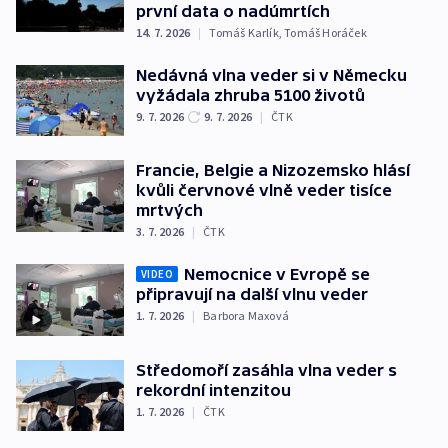
první data o nadúmrtích
14. 7. 2026
|
Tomáš Karlík
,
Tomáš Horáček
Nedávná vlna veder si v Německu
vyžádala zhruba 5100 životů
9. 7. 2026
9. 7. 2026
|
ČTK
Francie, Belgie a Nizozemsko hlásí
kvůli červnové vlně veder tisíce
mrtvých
3. 7. 2026
|
ČTK
Nemocnice v Evropě se
VIDEO
připravují na další vlnu veder
1. 7. 2026
|
Barbora Maxová
Středomoří zasáhla vlna veder s
rekordní intenzitou
1. 7. 2026
|
ČTK