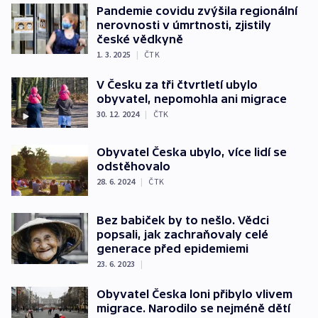
Pandemie covidu zvýšila regionální
nerovnosti v úmrtnosti, zjistily
české vědkyně
1. 3. 2025
|
ČTK
V Česku za tři čtvrtletí ubylo
obyvatel, nepomohla ani migrace
30. 12. 2024
|
ČTK
Obyvatel Česka ubylo, více lidí se
odstěhovalo
28. 6. 2024
|
ČTK
Bez babiček by to nešlo. Vědci
popsali, jak zachraňovaly celé
generace před epidemiemi
23. 6. 2023
|
Obyvatel Česka loni přibylo vlivem
migrace. Narodilo se nejméně dětí