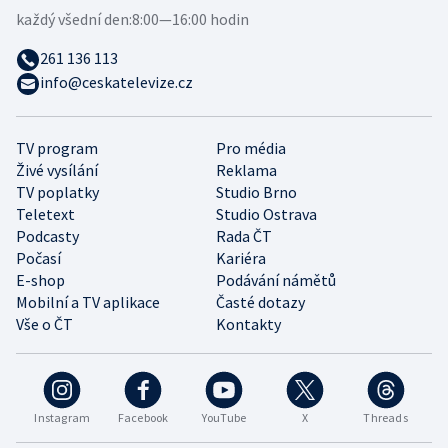
každý všední den:
8:00—16:00 hodin
261 136 113
info@ceskatelevize.cz
TV program
Pro média
Živé vysílání
Reklama
TV poplatky
Studio Brno
Teletext
Studio Ostrava
Podcasty
Rada ČT
Počasí
Kariéra
E-shop
Podávání námětů
Mobilní a TV aplikace
Časté dotazy
Vše o ČT
Kontakty
Instagram
Facebook
YouTube
X
Threads