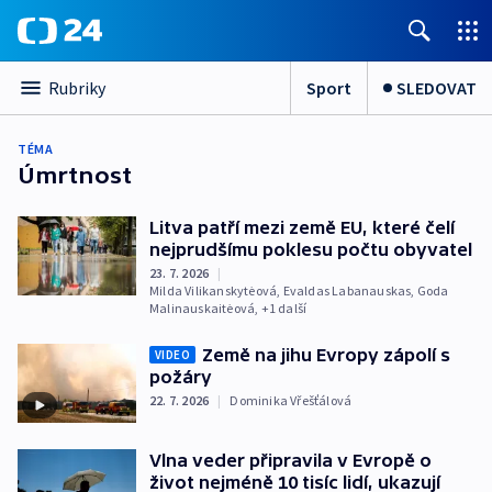
Sport
SLEDOVAT
Rubriky
TÉMA
Úmrtnost
Litva patří mezi země EU, které čelí
nejprudšímu poklesu počtu obyvatel
23. 7. 2026
|
Milda Vilikanskytėová
,
Evaldas Labanauskas
,
Goda
Malinauskaitėová
, +1 další
Země na jihu Evropy zápolí s
VIDEO
požáry
22. 7. 2026
|
Dominika Vřešťálová
Vlna veder připravila v Evropě o
život nejméně 10 tisíc lidí, ukazují