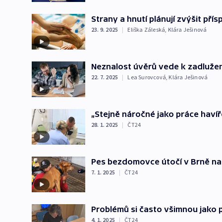
Strany a hnutí plánují zvýšit pří
23. 9. 2025
|
Eliška Záleská
,
Klára Ješinová
Neznalost úvěrů vede k zadlužen
22. 7. 2025
|
Lea Surovcová
,
Klára Ješinová
„Stejně náročné jako práce havíře.
28. 1. 2025
|
ČT24
Pes bezdomovce útočí v Brně na 
7. 1. 2025
|
ČT24
Problémů si často všimnou jako p
4. 1. 2025
|
ČT24