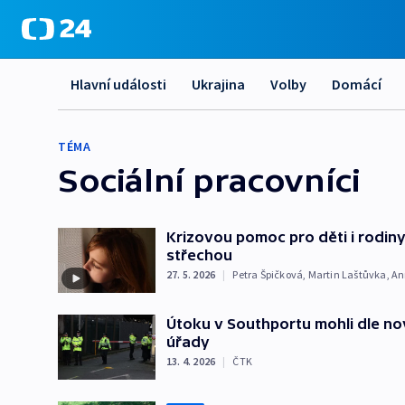
Hlavní události
Ukrajina
Volby
Domácí
TÉMA
Sociální pracovníci
Krizovou pomoc pro děti i rodi
střechou
27. 5. 2026
|
Petra Špičková
,
Martin Laštůvka
,
An
Útoku v Southportu mohli dle no
úřady
13. 4. 2026
|
ČTK