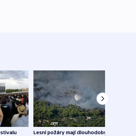
stivalu
Lesní požáry mají dlouhodobý
Ukraj