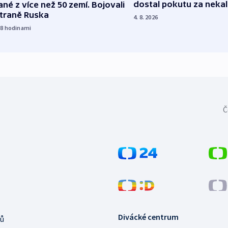
dostal pokutu za nekal
né z více než 50 zemí. Bojovali
straně Ruska
4. 8. 2026
18
hodinami
Č
Divácké centrum
ů