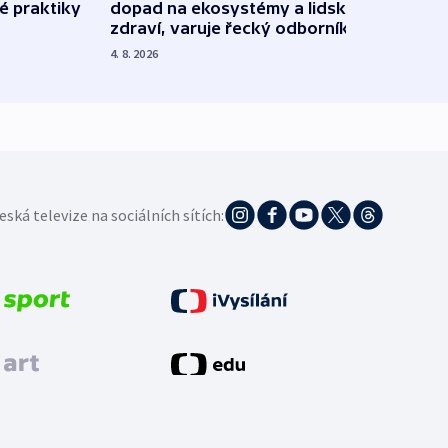
é praktiky
dopad na ekosystémy a lidské
Franc
zdraví, varuje řecký odborník
požá
4. 8. 2026
3. 8. 20
eská televize na sociálních sítích: