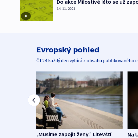
Do akce Milostivé léto se už zapoj
14. 11. 2021
|
Evropský pohled
ČT24 každý den vybírá z obsahu publikovaného e
„Musíme zapojit ženy.“ Litevští
Na U