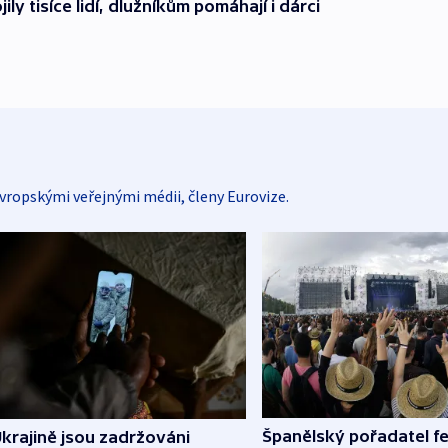
ily tisíce lidí, dlužníkům pomáhají i dárci
vropskými veřejnými médii, členy Eurovize.
Španělský pořadatel fe
krajině jsou zadržováni