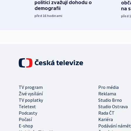
politici zvažují dohodu o
obča
demografii
na 
před 16
hodinami
před 
TV program
Pro média
Živé vysílání
Reklama
TV poplatky
Studio Brno
Teletext
Studio Ostrava
Podcasty
Rada ČT
Počasí
Kariéra
E-shop
Podávání námět