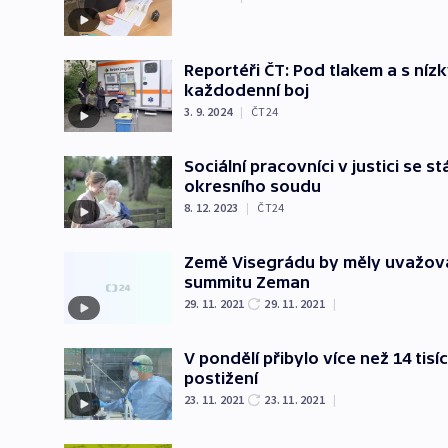
Reportéři ČT: Pod tlakem a s nízk
každodenní boj
3. 9. 2024
|
ČT24
Sociální pracovníci v justici se 
okresního soudu
8. 12. 2023
|
ČT24
Země Visegrádu by měly uvažovat
summitu Zeman
29. 11. 2021
29. 11. 2021
|
V pondělí přibylo více než 14 ti
postižení
23. 11. 2021
23. 11. 2021
|