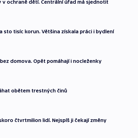
v ochraně dětí. Centrální úřad má sjednotit
sto tisíc korun. Většina získala práci i bydlení
di bez domova. Opět pomáhají i nocleženky
áhat obětem trestných činů
ro čtvrtmilion lidí. Nejspíš ji čekají změny