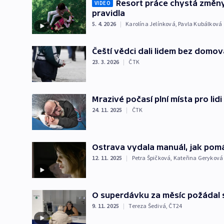
Resort práce chystá změny 
VIDEO
pravidla
5. 4. 2026
|
Karolína Jelínková
,
Pavla Kubálková
Čeští vědci dali lidem bez domova 
23. 3. 2026
|
ČTK
Mrazivé počasí plní místa pro li
24. 11. 2025
|
ČTK
Ostrava vydala manuál, jak pom
12. 11. 2025
|
Petra Špičková
,
Kateřina Geryková
O superdávku za měsíc požádal sko
9. 11. 2025
|
Tereza Šedivá
,
ČT24