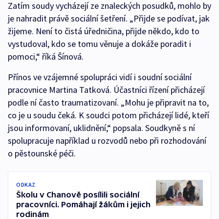
Zatím soudy vycházejí ze znaleckých posudků, mohlo by
je nahradit právě sociální šetření. „Přijde se podívat, jak
žijeme. Není to čistá úředničina, přijde někdo, kdo to
vystudoval, kdo se tomu věnuje a dokáže poradit i
pomoci,“ říká Šínová.
Přínos ve vzájemné spolupráci vidí i soudní sociální
pracovnice Martina Tatková. Účastníci řízení přicházejí
podle ní často traumatizovaní. „Mohu je připravit na to,
co je u soudu čeká. K soudci potom přicházejí lidé, kteří
jsou informovaní, uklidnění,“ popsala. Soudkyně s ní
spolupracuje například u rozvodů nebo při rozhodování
o pěstounské péči.
ODKAZ
Školu v Chanově posílili sociální
pracovníci. Pomáhají žákům i jejich
rodinám