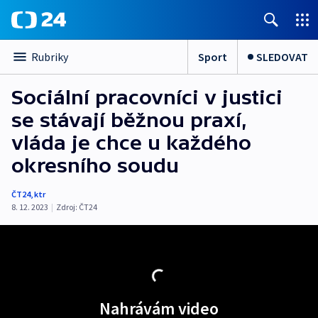
Sport
SLEDOVAT
Rubriky
Sociální pracovníci v justici
se stávají běžnou praxí,
vláda je chce u každého
okresního soudu
ČT24
,
ktr
8. 12. 2023
|
Zdroj:
ČT24
Nahrávám video