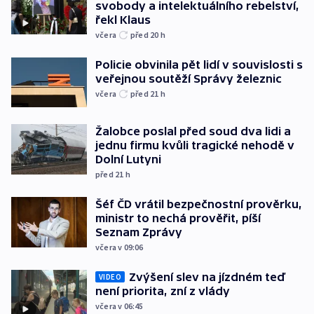
svobody a intelektuálního rebelství,
řekl Klaus
včera
před 20
h
Policie obvinila pět lidí v souvislosti s
veřejnou soutěží Správy železnic
včera
před 21
h
Žalobce poslal před soud dva lidi a
jednu firmu kvůli tragické nehodě v
Dolní Lutyni
před 21
h
Šéf ČD vrátil bezpečnostní prověrku,
ministr to nechá prověřit, píší
Seznam Zprávy
včera v 09:06
Zvýšení slev na jízdném teď
VIDEO
není priorita, zní z vlády
včera v 06:45