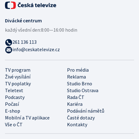
Divácké centrum
každý všední den:
8:00—16:00 hodin
261 136 113
info@ceskatelevize.cz
TV program
Pro média
Živé vysílání
Reklama
TV poplatky
Studio Brno
Teletext
Studio Ostrava
Podcasty
Rada ČT
Počasí
Kariéra
E-shop
Podávání námětů
Mobilní a TV aplikace
Časté dotazy
Vše o ČT
Kontakty