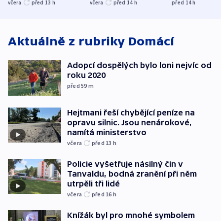
nenárokové, namítá
trh, hasiče či
indicie ukazuj
včera
před 13
h
včera
před 14
h
před 14
h
ministerstvo
stadion
Rusko
Aktuálně z rubriky
Domácí
Adopcí dospělých bylo loni nejvíc od
roku 2020
před 59
m
Hejtmani řeší chybějící peníze na
opravu silnic. Jsou nenárokové,
namítá ministerstvo
včera
před 13
h
Policie vyšetřuje násilný čin v
Tanvaldu, bodná zranění při něm
utrpěli tři lidé
včera
před 16
h
Knížák byl pro mnohé symbolem