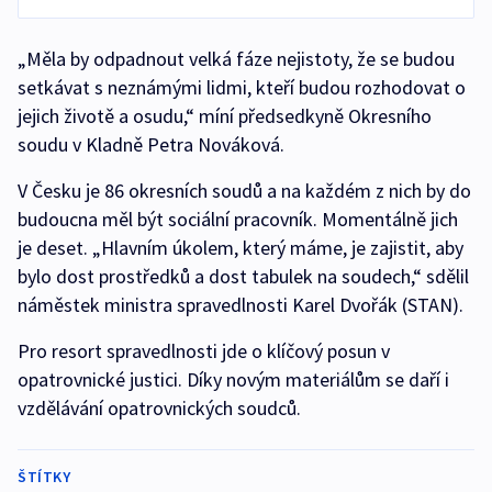
„Měla by odpadnout velká fáze nejistoty, že se budou
setkávat s neznámými lidmi, kteří budou rozhodovat o
jejich životě a osudu,“ míní předsedkyně Okresního
soudu v Kladně Petra Nováková.
V Česku je 86 okresních soudů a na každém z nich by do
budoucna měl být sociální pracovník. Momentálně jich
je deset. „Hlavním úkolem, který máme, je zajistit, aby
bylo dost prostředků a dost tabulek na soudech,“ sdělil
náměstek ministra spravedlnosti Karel Dvořák (STAN).
Pro resort spravedlnosti jde o klíčový posun v
opatrovnické justici. Díky novým materiálům se daří i
vzdělávání opatrovnických soudců.
ŠTÍTKY