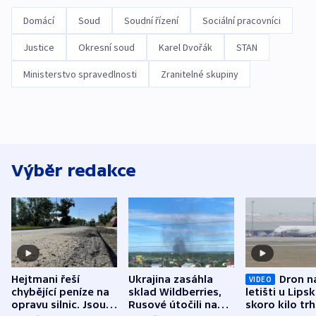
Domácí
Soud
Soudní řízení
Sociální pracovníci
Justice
Okresní soud
Karel Dvořák
STAN
Ministerstvo spravedlnosti
Zranitelné skupiny
Výběr redakce
Hejtmani řeší
Ukrajina zasáhla
Dron n
VIDEO
chybějící peníze na
sklad Wildberries,
letišti u Lips
opravu silnic. Jsou
Rusové útočili na
skoro kilo trh