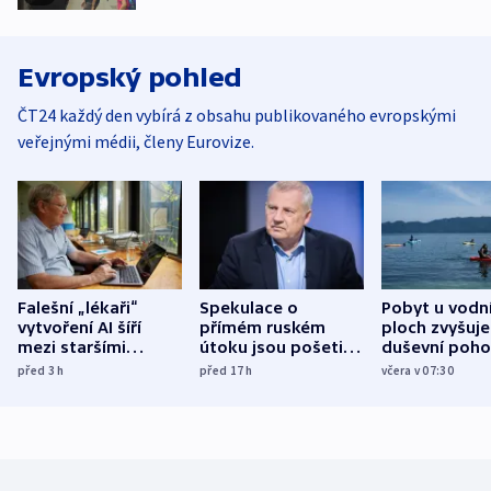
Evropský pohled
ČT24 každý den vybírá z obsahu publikovaného evropskými
veřejnými médii, členy Eurovize.
Falešní „lékaři“
Spekulace o
Pobyt u vodn
vytvoření AI šíří
přímém ruském
ploch zvyšuje
mezi staršími
útoku jsou pošetilé,
duševní poho
Poláky nebezpečné
míní estonský
ukázala
před 3
h
před 17
h
včera v 07:30
zdravotní rady
bezpečnostní
mezinárodní 
expert