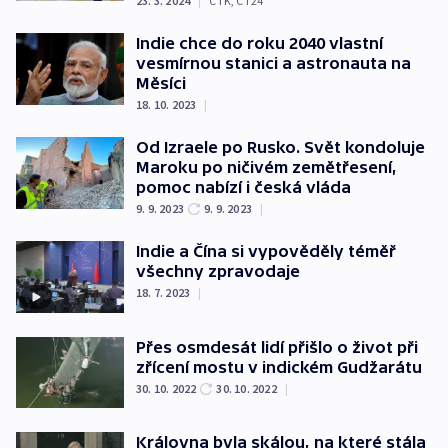
23. 3. 2024
|
ČTK
,
ČT24
Indie chce do roku 2040 vlastní
vesmírnou stanici a astronauta na
Měsíci
18. 10. 2023
|
Od Izraele po Rusko. Svět kondoluje
Maroku po ničivém zemětřesení,
pomoc nabízí i česká vláda
9. 9. 2023
9. 9. 2023
|
Indie a Čína si vypověděly téměř
všechny zpravodaje
18. 7. 2023
|
Přes osmdesát lidí přišlo o život při
zřícení mostu v indickém Gudžarátu
30. 10. 2022
30. 10. 2022
|
Královna byla skálou, na které stála