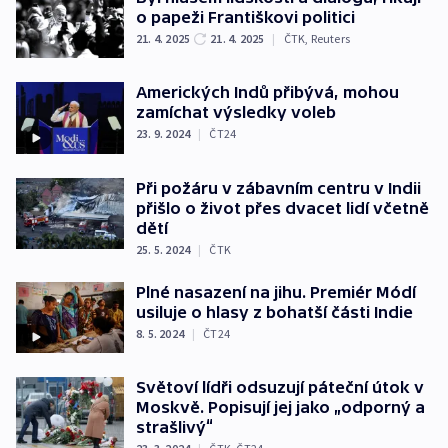
o papeži Františkovi politici
21. 4. 2025
21. 4. 2025
|
ČTK
,
Reuters
Amerických Indů přibývá, mohou
zamíchat výsledky voleb
23. 9. 2024
|
ČT24
Při požáru v zábavním centru v Indii
přišlo o život přes dvacet lidí včetně
dětí
25. 5. 2024
|
ČTK
Plné nasazení na jihu. Premiér Módí
usiluje o hlasy z bohatší části Indie
8. 5. 2024
|
ČT24
Světoví lídři odsuzují páteční útok v
Moskvě. Popisují jej jako „odporný a
strašlivý“