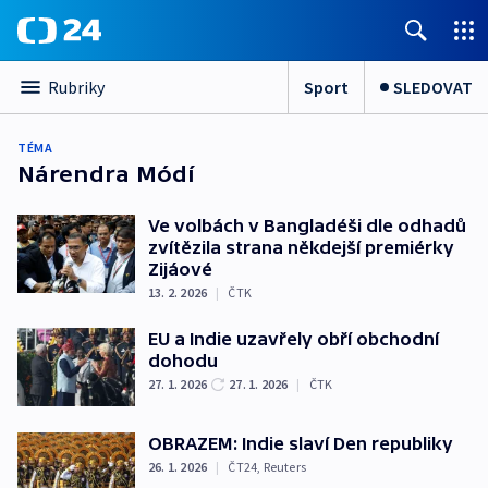
Sport
SLEDOVAT
Rubriky
TÉMA
Nárendra Módí
Ve volbách v Bangladéši dle odhadů
zvítězila strana někdejší premiérky
Zijáové
13. 2. 2026
|
ČTK
EU a Indie uzavřely obří obchodní
dohodu
27. 1. 2026
27. 1. 2026
|
ČTK
OBRAZEM: Indie slaví Den republiky
26. 1. 2026
|
ČT24
,
Reuters