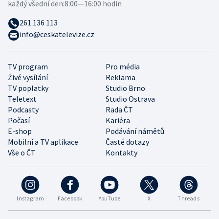
každý všední den:
8:00—16:00 hodin
261 136 113
info@ceskatelevize.cz
TV program
Pro média
Živé vysílání
Reklama
TV poplatky
Studio Brno
Teletext
Studio Ostrava
Podcasty
Rada ČT
Počasí
Kariéra
E-shop
Podávání námětů
Mobilní a TV aplikace
Časté dotazy
Vše o ČT
Kontakty
Instagram
Facebook
YouTube
X
Threads