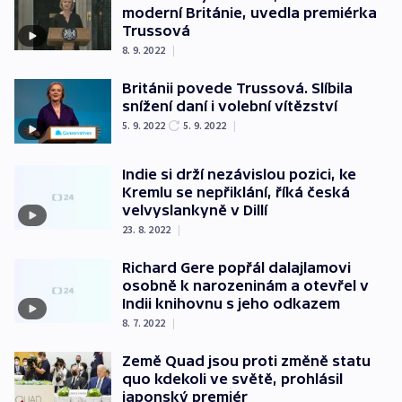
moderní Británie, uvedla premiérka
Trussová
8. 9. 2022
|
Británii povede Trussová. Slíbila
snížení daní i volební vítězství
5. 9. 2022
5. 9. 2022
|
Indie si drží nezávislou pozici, ke
Kremlu se nepřiklání, říká česká
velvyslankyně v Dillí
23. 8. 2022
|
Richard Gere popřál dalajlamovi
osobně k narozeninám a otevřel v
Indii knihovnu s jeho odkazem
8. 7. 2022
|
Země Quad jsou proti změně statu
quo kdekoli ve světě, prohlásil
japonský premiér