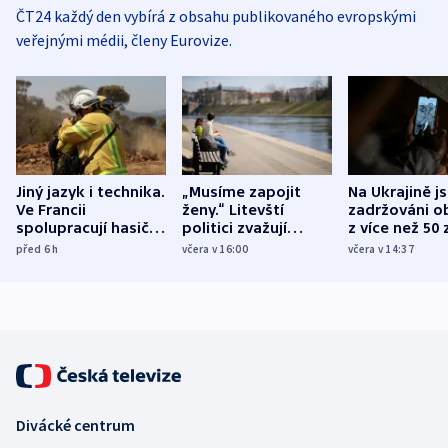
ČT24 každý den vybírá z obsahu publikovaného evropskými
veřejnými médii, členy Eurovize.
Jiný jazyk i technika.
„Musíme zapojit
Na Ukrajině j
Ve Francii
ženy.“ Litevští
zadržováni o
spolupracují hasiči z
politici zvažují
z více než 50 
různých zemí
dohodu o
Bojovali na s
před 6
h
včera v 16:00
včera v 14:37
demografii
Ruska
Divácké centrum