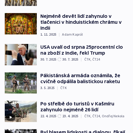
Nejméně devět lidí zahynulo v
tlačenici v hinduistickém chrámu v
Indii
1. 11. 2025
|
Adam Kaprál
USA uvalí od srpna 25procentní clo
na zboží z Indie, řekl Trump
30. 7. 2025
30. 7. 2025
|
ČTK
,
ČT24
Pákistánská armáda oznámila, že
cvičně odpálila balistickou raketu
3. 5. 2025
|
ČTK
Po střelbě do turistů v Kašmíru
zahynulo nejméně 26 lidí
22. 4. 2025
23. 4. 2025
|
ČTK
,
ČT24
,
Ondřej Nekola
Byl hlasem lidskosti a dialogu, říkají