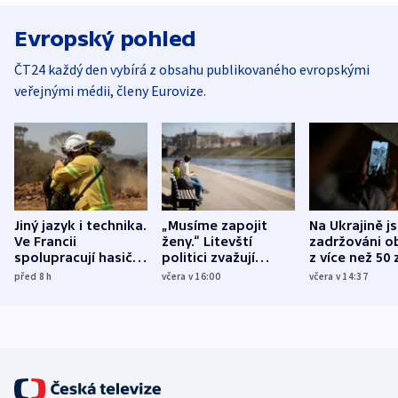
Evropský pohled
ČT24 každý den vybírá z obsahu publikovaného evropskými
veřejnými médii, členy Eurovize.
Jiný jazyk i technika.
„Musíme zapojit
Na Ukrajině j
Ve Francii
ženy.“ Litevští
zadržováni o
spolupracují hasiči z
politici zvažují
z více než 50 
různých zemí
dohodu o
Bojovali na s
před 8
h
včera v 16:00
včera v 14:37
demografii
Ruska