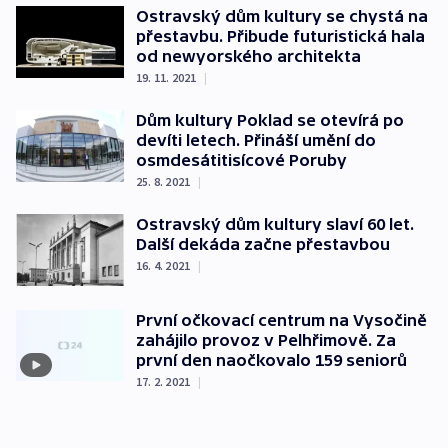
Ostravský dům kultury se chystá na
přestavbu. Přibude futuristická hala
od newyorského architekta
19. 11. 2021
|
Dům kultury Poklad se otevírá po
devíti letech. Přináší umění do
osmdesátitisícové Poruby
25. 8. 2021
|
Ostravský dům kultury slaví 60 let.
Další dekáda začne přestavbou
16. 4. 2021
|
První očkovací centrum na Vysočině
zahájilo provoz v Pelhřimově. Za
první den naočkovalo 159 seniorů
17. 2. 2021
|