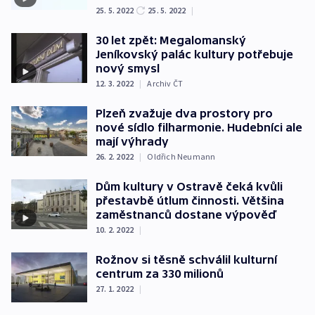
25. 5. 2022
25. 5. 2022
|
30 let zpět: Megalomanský
Jeníkovský palác kultury potřebuje
nový smysl
12. 3. 2022
|
Archiv ČT
Plzeň zvažuje dva prostory pro
nové sídlo filharmonie. Hudebníci ale
mají výhrady
26. 2. 2022
|
Oldřich Neumann
Dům kultury v Ostravě čeká kvůli
přestavbě útlum činnosti. Většina
zaměstnanců dostane výpověď
10. 2. 2022
|
Rožnov si těsně schválil kulturní
centrum za 330 milionů
27. 1. 2022
|