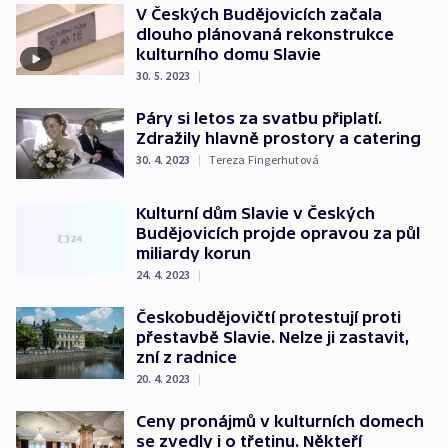
V Českých Budějovicích začala
dlouho plánovaná rekonstrukce
kulturního domu Slavie
30. 5. 2023
|
Páry si letos za svatbu připlatí.
Zdražily hlavně prostory a catering
30. 4. 2023
|
Tereza Fingerhutová
Kulturní dům Slavie v Českých
Budějovicích projde opravou za půl
miliardy korun
24. 4. 2023
|
Českobudějovičtí protestují proti
přestavbě Slavie. Nelze ji zastavit,
zní z radnice
20. 4. 2023
|
Ceny pronájmů v kulturních domech
se zvedly i o třetinu. Někteří