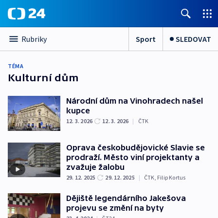
Sport
SLEDOVAT
Rubriky
TÉMA
Kulturní dům
Národní dům na Vinohradech našel
kupce
12. 3. 2026
12. 3. 2026
|
ČTK
Oprava českobudějovické Slavie se
prodraží. Město viní projektanty a
zvažuje žalobu
29. 12. 2025
29. 12. 2025
|
ČTK
,
Filip Kortus
Dějiště legendárního Jakešova
projevu se změní na byty