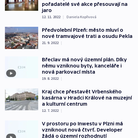
pořadatelé své akce přesouvají na
jaro
12. 11. 2022
|
Daniela Kopřivová
Předvolební Plzeň: město mluví o
nové tramvajové trati a osudu Pekla
21. 9. 2022
|
Břeclav má nový územní plán. Díky
němu vzniknou byty, kanceláře i
nová parkovací místa
19. 8. 2022
|
Kraj chce přestavět Vrbenského
kasárna v Hradci Králové na muzejní
a kulturní centrum
12. 7. 2022
|
V prostoru po Inwestu v Plzni má
vzniknout nová čtvrť. Developer
žádá o územní rozhodnutí