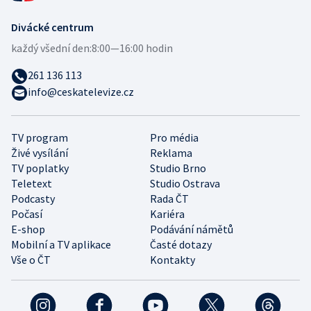
Divácké centrum
každý všední den:
8:00—16:00 hodin
261 136 113
info@ceskatelevize.cz
TV program
Pro média
Živé vysílání
Reklama
TV poplatky
Studio Brno
Teletext
Studio Ostrava
Podcasty
Rada ČT
Počasí
Kariéra
E-shop
Podávání námětů
Mobilní a TV aplikace
Časté dotazy
Vše o ČT
Kontakty