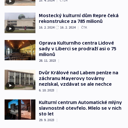
23. 4. 2024
|
ČT24
Mostecký kulturní dům Repre čeká
rekonstrukce za 785 milionů
16. 2. 2024
16. 2. 2024
|
ČTK
Oprava Kulturního centra Lidové
sady v Liberci se prodraží asi o 75
milionů
28. 11. 2023
|
Dvůr Králové nad Labem peníze na
záchranu Mayerovy továrny
nezískal, vzdávat se ale nechce
6. 10. 2023
|
Kulturní centrum Automatické mlýny
slavnostně otevřelo. Mlelo se v nich
sto let
29. 9. 2023
|