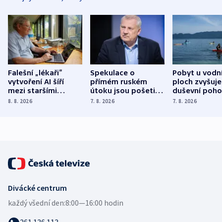
Falešní „lékaři“
Spekulace o
Pobyt u vodn
vytvoření AI šíří
přímém ruském
ploch zvyšuje
mezi staršími
útoku jsou pošetilé,
duševní poho
Poláky nebezpečné
míní estonský
ukázala
8. 8. 2026
7. 8. 2026
7. 8. 2026
zdravotní rady
bezpečnostní
mezinárodní 
expert
Divácké centrum
každý všední den:
8:00—16:00 hodin