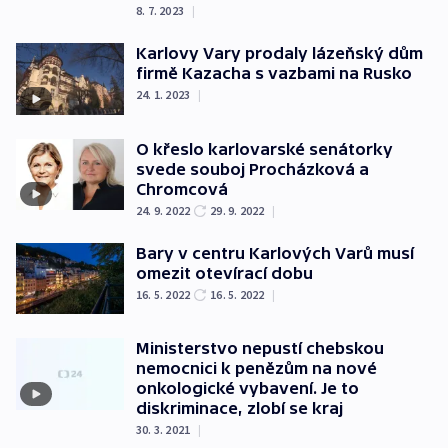
8. 7. 2023
|
Karlovy Vary prodaly lázeňský dům
firmě Kazacha s vazbami na Rusko
24. 1. 2023
|
O křeslo karlovarské senátorky
svede souboj Procházková a
Chromcová
24. 9. 2022
29. 9. 2022
|
Bary v centru Karlových Varů musí
omezit otevírací dobu
16. 5. 2022
16. 5. 2022
|
Ministerstvo nepustí chebskou
nemocnici k penězům na nové
onkologické vybavení. Je to
diskriminace, zlobí se kraj
30. 3. 2021
|