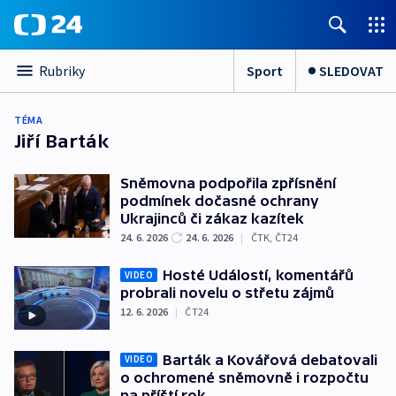
Sport
SLEDOVAT
Rubriky
TÉMA
Jiří Barták
Sněmovna podpořila zpřísnění
podmínek dočasné ochrany
Ukrajinců či zákaz kazítek
24. 6. 2026
24. 6. 2026
|
ČTK
,
ČT24
Hosté Událostí, komentářů
VIDEO
probrali novelu o střetu zájmů
12. 6. 2026
|
ČT24
Barták a Kovářová debatovali
VIDEO
o ochromené sněmovně i rozpočtu
na příští rok