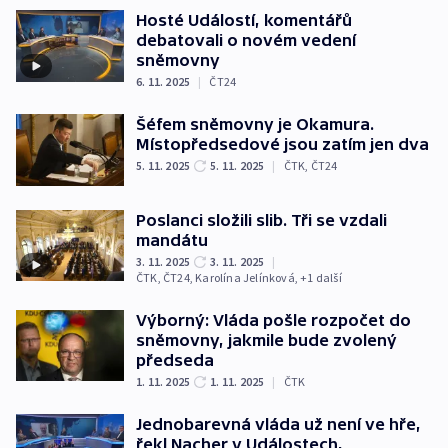
Hosté Událostí, komentářů
debatovali o novém vedení
sněmovny
6. 11. 2025
|
ČT24
Šéfem sněmovny je Okamura.
Místopředsedové jsou zatím jen dva
5. 11. 2025
5. 11. 2025
|
ČTK
,
ČT24
Poslanci složili slib. Tři se vzdali
mandátu
3. 11. 2025
3. 11. 2025
|
ČTK
,
ČT24
,
Karolína Jelínková
, +1 další
Výborný: Vláda pošle rozpočet do
sněmovny, jakmile bude zvolený
předseda
1. 11. 2025
1. 11. 2025
|
ČTK
Jednobarevná vláda už není ve hře,
řekl Nacher v Událostech,