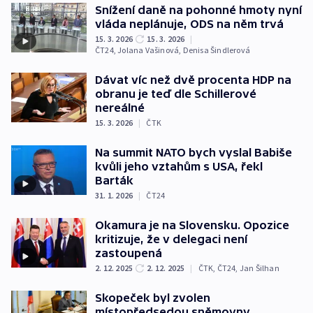
Snížení daně na pohonné hmoty nyní
vláda neplánuje, ODS na něm trvá
15. 3. 2026
15. 3. 2026
|
ČT24
,
Jolana Vašinová
,
Denisa Šindlerová
Dávat víc než dvě procenta HDP na
obranu je teď dle Schillerové
nereálné
15. 3. 2026
|
ČTK
Na summit NATO bych vyslal Babiše
kvůli jeho vztahům s USA, řekl
Barták
31. 1. 2026
|
ČT24
Okamura je na Slovensku. Opozice
kritizuje, že v delegaci není
zastoupená
2. 12. 2025
2. 12. 2025
|
ČTK
,
ČT24
,
Jan Šilhan
Skopeček byl zvolen
místopředsedou sněmovny