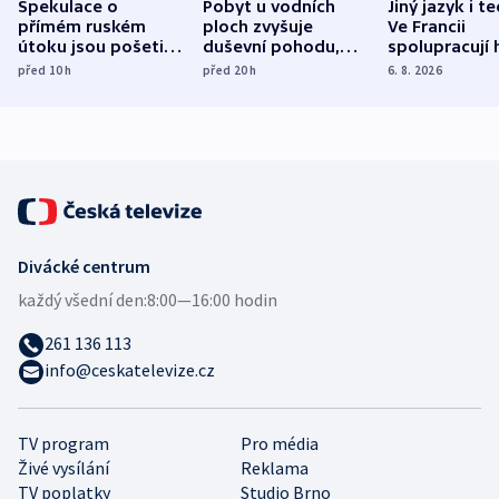
Spekulace o
Pobyt u vodních
Jiný jazyk i t
přímém ruském
ploch zvyšuje
Ve Francii
útoku jsou pošetilé,
duševní pohodu,
spolupracují h
míní estonský
ukázala
různých zemí
před 10
h
před 20
h
6. 8. 2026
bezpečnostní
mezinárodní studie
expert
Divácké centrum
každý všední den:
8:00—16:00 hodin
261 136 113
info@ceskatelevize.cz
TV program
Pro média
Živé vysílání
Reklama
TV poplatky
Studio Brno