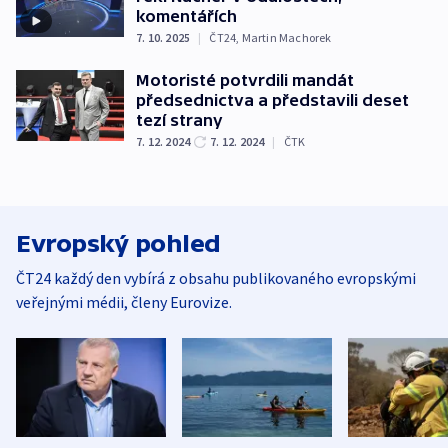
komentářích
7. 10. 2025
|
ČT24
,
Martin Machorek
Motoristé potvrdili mandát
předsednictva a představili deset
tezí strany
7. 12. 2024
7. 12. 2024
|
ČTK
Evropský pohled
ČT24 každý den vybírá z obsahu publikovaného evropskými
veřejnými médii, členy Eurovize.