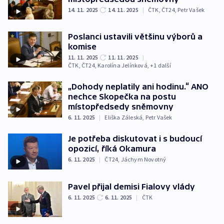
14. 11. 2025
14. 11. 2025
|
ČTK
,
ČT24
,
Petr Vašek
Poslanci ustavili většinu výborů a
komise
11. 11. 2025
11. 11. 2025
|
ČTK
,
ČT24
,
Karolína Jelínková
, +1 další
„Dohody neplatily ani hodinu.“ ANO
nechce Skopečka na postu
místopředsedy sněmovny
6. 11. 2025
|
Eliška Záleská
,
Petr Vašek
Je potřeba diskutovat i s budoucí
opozicí, říká Okamura
6. 11. 2025
|
ČT24
,
Jáchym Novotný
Pavel přijal demisi Fialovy vlády
6. 11. 2025
6. 11. 2025
|
ČTK