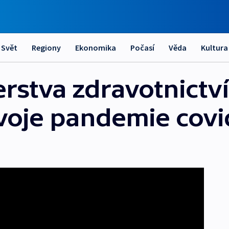
Svět
Regiony
Ekonomika
Počasí
Věda
Kultura
erstva zdravotnictví
voje pandemie covi