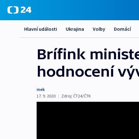
Hlavní události
Ukrajina
Volby
Domácí
Brífink minist
hodnocení vý
mek
17. 9. 2020
|
Zdroj:
ČT24/ČTK