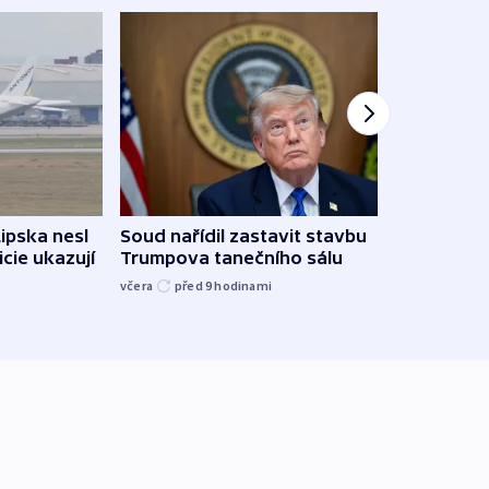
Lipska nesl
Soud nařídil zastavit stavbu
Žido
icie ukazují
Trumpova tanečního sálu
břehu
kriti
včera
před 9
hodinami
před 9