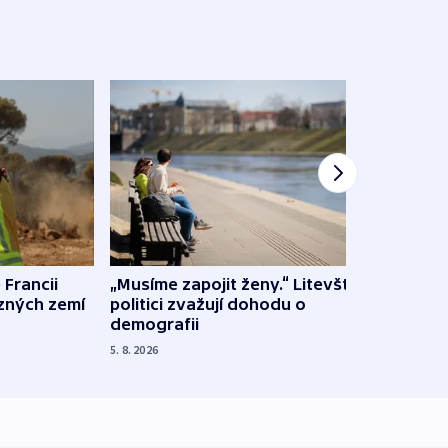
 Francii
„Musíme zapojit ženy.“ Litevští
Na Uk
ůzných zemí
politici zvažují dohodu o
občan
demografii
na s
5. 8. 2026
5. 8. 20