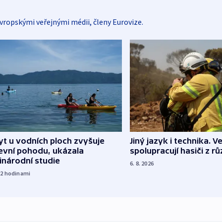
vropskými veřejnými médii, členy Eurovize.
Jiný jazyk i technika. Ve
t u vodních ploch zvyšuje
spolupracují hasiči z r
evní pohodu, ukázala
inárodní studie
6. 8. 2026
22
hodinami