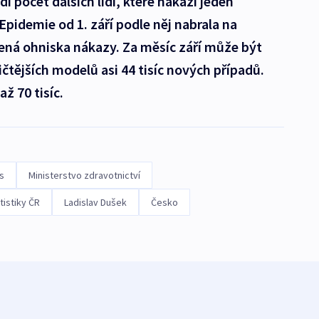
dí počet dalších lidí, které nakazí jeden
 Epidemie od 1. září podle něj nabrala na
čená ohniska nákazy. Za měsíc září může být
čtějších modelů asi 44 tisíc nových případů.
ž 70 tisíc.
s
Ministerstvo zdravotnictví
tistiky ČR
Ladislav Dušek
Česko