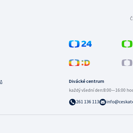
Č
Divácké centrum
ů
každý všední den:
8:00—16:00 ho
261 136 113
info@ceskate