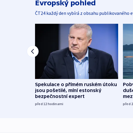
Evropský pohled
ČT24 každý den vybírá z obsahu publikovaného e
Spekulace o přímém ruském útoku
Poby
jsou pošetilé, míní estonský
duš
bezpečnostní expert
mez
před 12
hodinami
před 