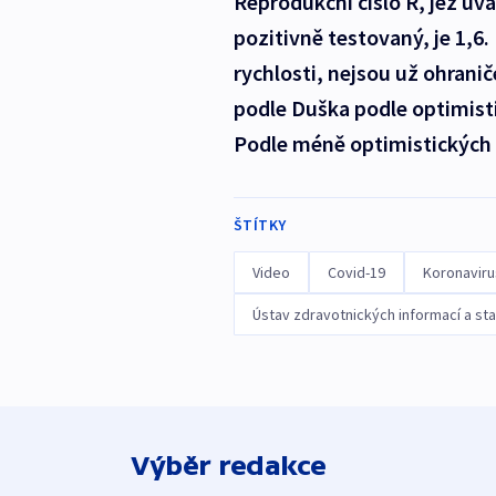
Reprodukční číslo R, jež uvá
pozitivně testovaný, je 1,6.
rychlosti, nejsou už ohrani
podle Duška podle optimisti
Podle méně optimistických a
ŠTÍTKY
Video
Covid-19
Koronaviru
Ústav zdravotnických informací a sta
Výběr redakce