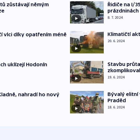
tů zůstávají němým
Řidiče na I/
ze
prázdninách 
8. 7. 2024
Klimatičtí a
í vlci díky opatřením méně
20. 6. 2024
Stavbu průta
ch uklízejí Hodonín
zkomplikova
19. 6. 2024
Bývalý elitn
Kladně, nahradí ho nový
Praděd
18. 6. 2024