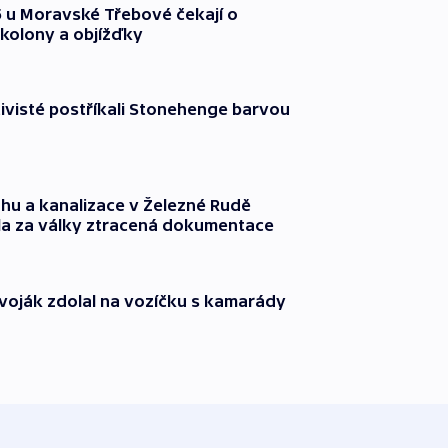
35 u Moravské Třebové čekají o
kolony a objížďky
ktivisté postříkali Stonehenge barvou
hu a kanalizace v Železné Rudě
la za války ztracená dokumentace
í voják zdolal na vozíčku s kamarády