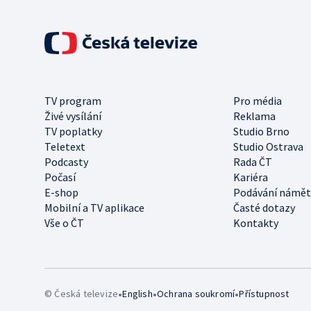
TV program
Pro média
Živé vysílání
Reklama
TV poplatky
Studio Brno
Teletext
Studio Ostrava
Podcasty
Rada ČT
Počasí
Kariéra
E-shop
Podávání námět
Mobilní a TV aplikace
Časté dotazy
Vše o ČT
Kontakty
•
•
•
© Česká televize
English
Ochrana soukromí
Přístupnost