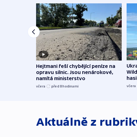
Ukra
Hejtmani řeší chybějící peníze na
Wild
opravu silnic. Jsou nenárokové,
hasi
namítá ministerstvo
včera
včera
před 8
hodinami
Aktuálně z rubri