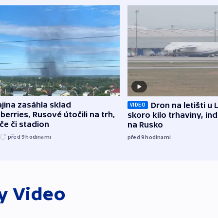
jina zasáhla sklad
Dron na letišti u 
VIDEO
berries, Rusové útočili na trh,
skoro kilo trhaviny, ind
če či stadion
na Rusko
před 9
hodinami
před 9
hodinami
ky
Video