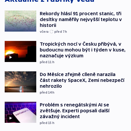
Rekordy hlásí 91 procent stanic, tři
desítky naměřily nejvyšší teplotu v
historii
včera
před 7
h
Tropických nocí v Česku přibývá, v
budoucnu mohou být i týden v kuse,
naznačuje výzkum
před 11
h
Do Měsíce zřejmě cíleně narazila
část rakety SpaceX, Zemi nebezpečí
nehrozilo
před 14
h
Problém s renegátskými AI se
zvětšuje. Experti popsali další
závažný incident
před 15
h