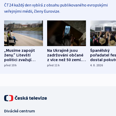
ČT24 každý den vybírá z obsahu publikovaného evropskými
veřejnými médii, členy Eurovize.
„Musíme zapojit
Na Ukrajině jsou
Španělský
ženy.“ Litevští
zadržováni občané
pořadatel fes
politici zvažují
z více než 50 zemí.
dostal pokut
dohodu o
Bojovali na straně
nekalé prakti
před 10
h
před 11
h
4. 8. 2026
demografii
Ruska
Divácké centrum