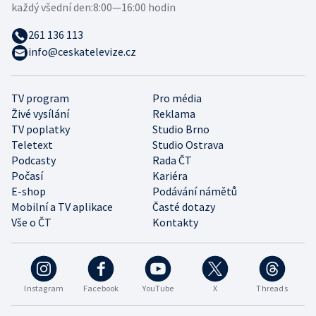
každý všední den:
8:00—16:00 hodin
261 136 113
info@ceskatelevize.cz
TV program
Pro média
Živé vysílání
Reklama
TV poplatky
Studio Brno
Teletext
Studio Ostrava
Podcasty
Rada ČT
Počasí
Kariéra
E-shop
Podávání námětů
Mobilní a TV aplikace
Časté dotazy
Vše o ČT
Kontakty
Instagram
Facebook
YouTube
X
Threads