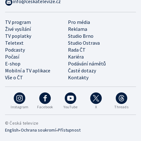
info@ceskatelevize.cz
TV program
Pro média
Živé vysílání
Reklama
TV poplatky
Studio Brno
Teletext
Studio Ostrava
Podcasty
Rada ČT
Počasí
Kariéra
E-shop
Podávání námětů
Mobilní a TV aplikace
Časté dotazy
Vše o ČT
Kontakty
Instagram
Facebook
YouTube
X
Threads
© Česká televize
•
•
English
Ochrana soukromí
Přístupnost