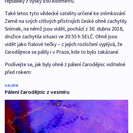
republiky z výšky 850 kilometrů.
Také letos tyto vědecké satelity určené ke snímkování
Země na svých citlivých přístrojích české ohně zachytily.
Snímek, na němž jsou vidět, pochází z 30. dubna 2018,
družice zachytila situaci ve 20:55 h SELČ. Ohně jsou
vidět jako fialové tečky – z jejich rozložení vyplývá, že
čarodějnice se pálily i v Praze, kde to bylo zakázané.
Podívejte se, jak byly ohně z pálení čarodějnic viditelné
před rokem:
GALERIE
Pálení čarodějnic z vesmíru