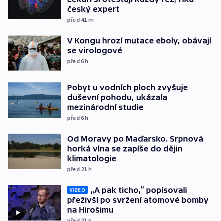
český expert
před 41
m
V Kongu hrozí mutace eboly, obávají
se virologové
před 6
h
Pobyt u vodních ploch zvyšuje
duševní pohodu, ukázala
mezinárodní studie
před 6
h
Od Moravy po Maďarsko. Srpnová
horká vlna se zapíše do dějin
klimatologie
před 21
h
„A pak ticho,“ popisovali
VIDEO
přeživší po svržení atomové bomby
na Hirošimu
před 21
h