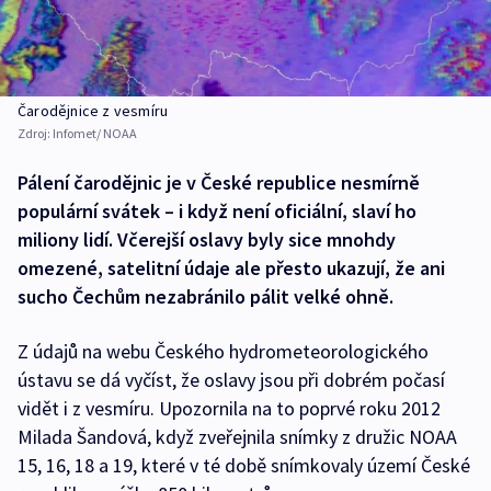
Čarodějnice z vesmíru
Zdroj:
Infomet/ NOAA
Pálení čarodějnic je v České republice nesmírně
populární svátek – i když není oficiální, slaví ho
miliony lidí. Včerejší oslavy byly sice mnohdy
omezené, satelitní údaje ale přesto ukazují, že ani
sucho Čechům nezabránilo pálit velké ohně.
Z údajů na webu Českého hydrometeorologického
ústavu se dá vyčíst, že oslavy jsou při dobrém počasí
vidět i z vesmíru. Upozornila na to poprvé roku 2012
Milada Šandová, když zveřejnila snímky z družic NOAA
15, 16, 18 a 19, které v té době snímkovaly území České