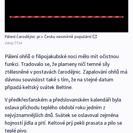
Pálení čarodějnic je v Česku nesmírně populární
Zdroj:
ČT24
Pálení ohňů o filipojakubské noci mělo mít očistnou
funkci. Tradovalo se, že plameny ničí temné síly
ztělesněné v postavách čarodějnic. Zapalování ohňů má
dávnou souvislost také s tím, že na stejné datum
připadá keltský svátek Beltine.
V předkřesťanském a předslovanském kalendáři byla
oslava příchodu teplého období roku jedním z
nejvýznamnějších dnů. Svátek se oslavoval zejména
hojností jídla a pití. Keltové prý pekli prasata a pilo se
teplé pivo.