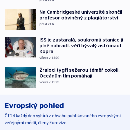
Na Cambridgeské univerzitě skončil
profesor obviněný z plagiátorství
před 23
h
ISS je zastaralá, soukromá stanice ji
plně nahradí, věří bývalý astronaut
Kopra
včera v 14:00
Žraloci tygří sežerou téměř cokoli.
Oceánům tím pomáhají
včera v 11:20
Evropský pohled
ČT24 každý den vybírá z obsahu publikovaného evropskými
veřejnými médii, členy Eurovize.