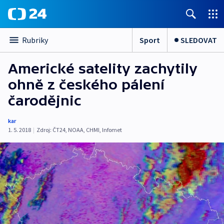
Sport
SLEDOVAT
Rubriky
Americké satelity zachytily
ohně z českého pálení
čarodějnic
kar
1. 5. 2018
|
Zdroj:
ČT24
,
NOAA
,
CHMI
,
Infomet