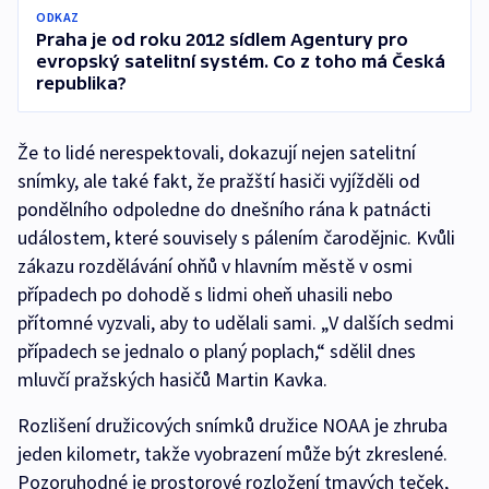
ODKAZ
Praha je od roku 2012 sídlem Agentury pro
evropský satelitní systém. Co z toho má Česká
republika?
Že to lidé nerespektovali, dokazují nejen satelitní
snímky, ale také fakt, že pražští hasiči vyjížděli od
pondělního odpoledne do dnešního rána k patnácti
událostem, které souvisely s pálením čarodějnic. Kvůli
zákazu rozdělávání ohňů v hlavním městě v osmi
případech po dohodě s lidmi oheň uhasili nebo
přítomné vyzvali, aby to udělali sami. „V dalších sedmi
případech se jednalo o planý poplach,“ sdělil dnes
mluvčí pražských hasičů Martin Kavka.
Rozlišení družicových snímků družice NOAA je zhruba
jeden kilometr, takže vyobrazení může být zkreslené.
Pozoruhodné je prostorové rozložení tmavých teček,