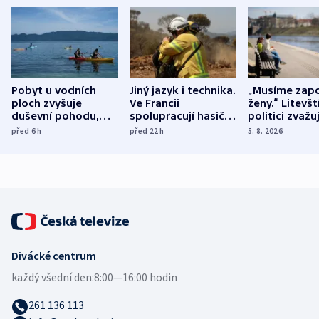
Pobyt u vodních
Jiný jazyk i technika.
„Musíme zapo
ploch zvyšuje
Ve Francii
ženy.“ Litevšt
duševní pohodu,
spolupracují hasiči z
politici zvažuj
ukázala
různých zemí
dohodu o
před 6
h
před 22
h
5. 8. 2026
mezinárodní studie
demografii
Divácké centrum
každý všední den:
8:00—16:00 hodin
261 136 113