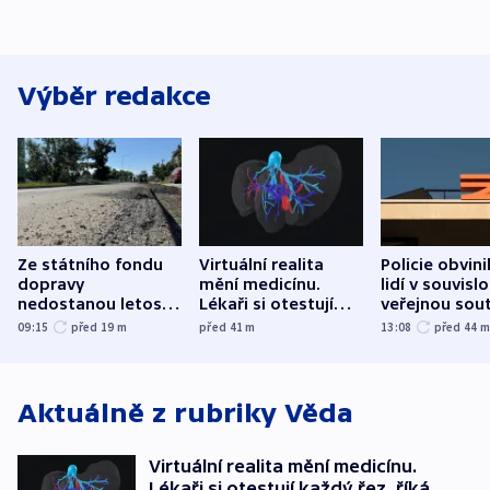
Výběr redakce
Ze státního fondu
Virtuální realita
Policie obvini
dopravy
mění medicínu.
lidí v souvislo
nedostanou letos
Lékaři si otestují
veřejnou sout
kraje na silnice ani
každý řez, říká
Správy železn
09:15
před 19
m
před 41
m
13:08
před 44
korunu, řekl Půta
český expert
Aktuálně z rubriky
Věda
Virtuální realita mění medicínu.
Lékaři si otestují každý řez, říká