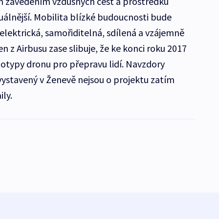
h zavedením vzdušných cest a prostředků
uálnější. Mobilita blízké budoucnosti bude
elektrická, samořiditelná, sdílená a vzájemně
 z Airbusu zase slibuje, že ke konci roku 2017
totypy dronu pro přepravu lidí. Navzdory
stavený v Ženevě nejsou o projektu zatím
ly.