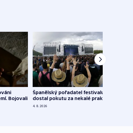
Španělský pořadatel festivalu
ováni
Lesn
dostal pokutu za nekalé praktiky
mí. Bojovali
dopa
zdrav
4. 8. 2026
4. 8. 20