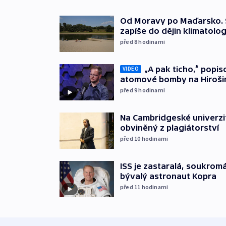
Od Moravy po Maďarsko. 
zapíše do dějin klimatolog
před 8
hodinami
„A pak ticho,“ popis
VIDEO
atomové bomby na Hiroš
před 9
hodinami
Na Cambridgeské univerzit
obviněný z plagiátorství
před 10
hodinami
ISS je zastaralá, soukromá 
bývalý astronaut Kopra
před 11
hodinami