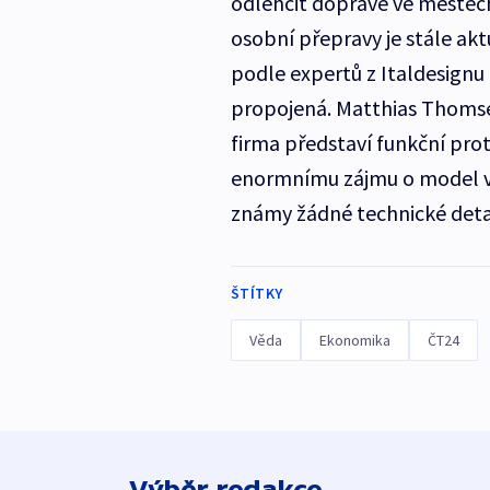
odlehčit dopravě ve městec
osobní přepravy je stále akt
podle expertů z Italdesignu 
propojená. Matthias Thomsen
firma představí funkční pro
enormnímu zájmu o model vy
známy žádné technické detai
ŠTÍTKY
Věda
Ekonomika
ČT24
Výběr redakce