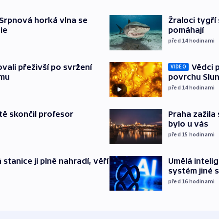
Srpnová horká vlna se
Žraloci tygř
ie
pomáhají
před 14
hodinami
Vědci p
ovali přeživší po svržení
VIDEO
povrchu Slu
imu
před 14
hodinami
Praha zažila 
ě skončil profesor
bylo u vás
před 15
hodinami
stanice ji plně nahradí, věří
Umělá inteli
systém jiné 
před 16
hodinami