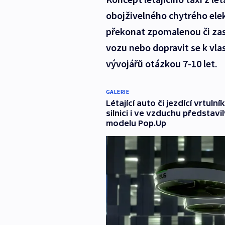
obojživelného chytrého el
překonat zpomalenou či zas
vozu nebo dopravit se k vla
vývojářů otázkou 7-10 let.
GALERIE
Létající auto či jezdící vrtu
silnici i ve vzduchu představi
modelu Pop.Up