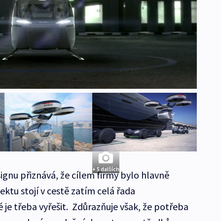
+ 5 dalších
signu přiznává, že cílem firmy bylo hlavně
ktu stojí v cestě zatím celá řada
 je třeba vyřešit. Zdůrazňuje však, že potřeba