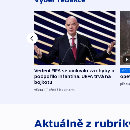
Vedení FIFA se omluvilo za chyby a
VIDE
podpořilo Infantina. UEFA trvá na
opev
bojkotu
před 
včera
před 3
hodinami
Aktuálně z rubri