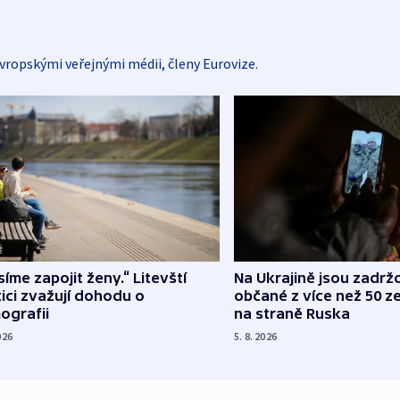
vropskými veřejnými médii, členy Eurovize.
íme zapojit ženy.“ Litevští
Na Ukrajině jsou zadrž
tici zvažují dohodu o
občané z více než 50 ze
ografii
na straně Ruska
026
5. 8. 2026