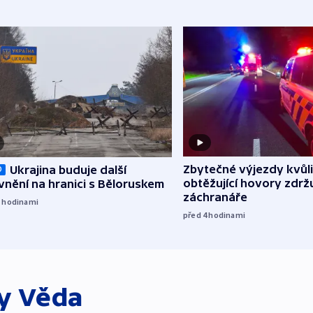
Zbytečné výjezdy kvůli
Ukrajina buduje další
O
obtěžující hovory zdržu
nění na hranici s Běloruskem
záchranáře
3
hodinami
před 4
hodinami
ky
Věda