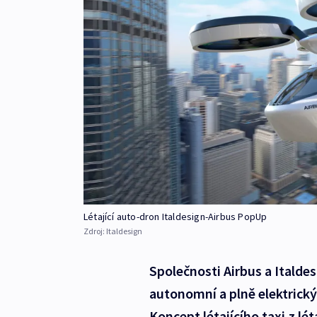
Létající auto-dron Italdesign-Airbus PopUp
Zdroj:
Italdesign
Společnosti Airbus a Italde
autonomní a plně elektrický
Koncept létajícího taxi z l