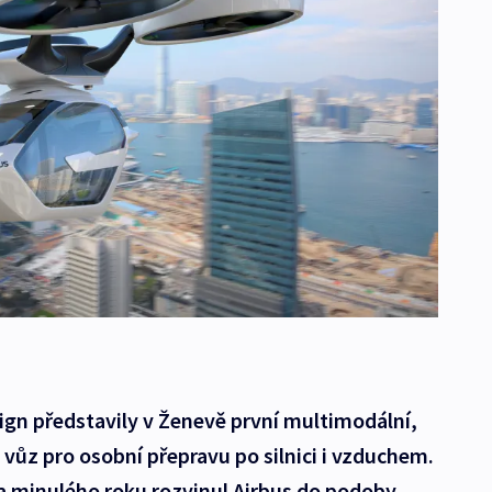
sign představily v Ženevě první multimodální,
 vůz pro osobní přepravu po silnici i vzduchem.
éta minulého roku rozvinul Airbus do podoby