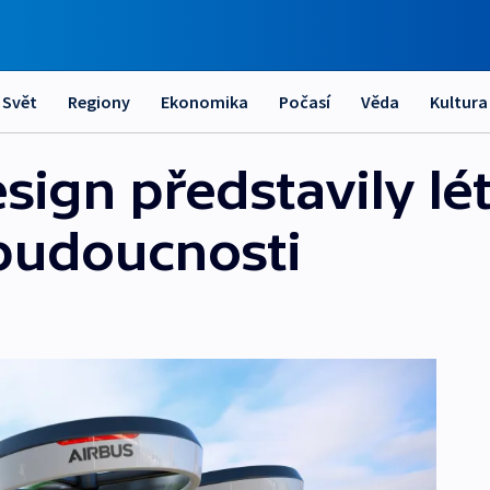
Svět
Regiony
Ekonomika
Počasí
Věda
Kultura
sign představily lét
budoucnosti