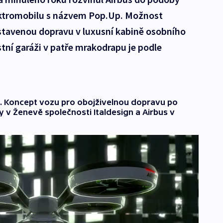
ektromobilu s názvem Pop.Up. Možnost
tavenou dopravu v luxusní kabině osobního
stní garáži v patře mrakodrapu je podle
lník. Koncept vozu pro obojživelnou dopravu po
ly v Ženevě společnosti Italdesign a Airbus v