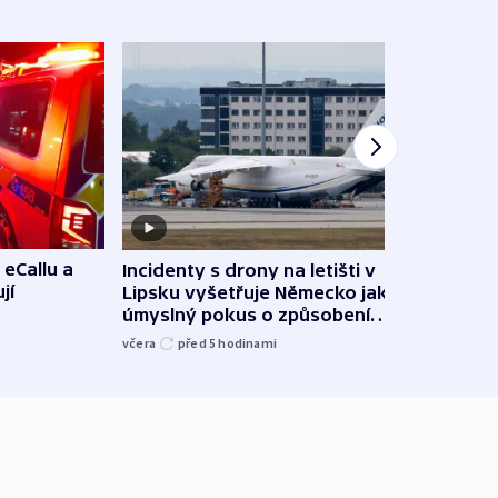
 eCallu a
Incidenty s drony na letišti v
Klima
jí
Lipsku vyšetřuje Německo jako
podn
úmyslný pokus o způsobení
i sví
exploze
včera
před 5
hodinami
včera