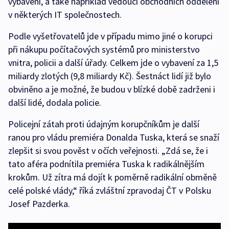
vybavení, a také například vedoucí obchodních oddělení
v některých IT společnostech.
Podle vyšetřovatelů jde v případu mimo jiné o korupci
při nákupu počítačových systémů pro ministerstvo
vnitra, policii a další úřady. Celkem jde o vybavení za 1,5
miliardy zlotých (9,8 miliardy Kč). Šestnáct lidí již bylo
obviněno a je možné, že budou v blízké době zadrženi i
další lidé, dodala policie.
Policejní zátah proti údajným korupčníkům je další
ranou pro vládu premiéra Donalda Tuska, která se snaží
zlepšit si svou pověst v očích veřejnosti. „Zdá se, že i
tato aféra podnítila premiéra Tuska k radikálnějším
krokům. Už zítra má dojít k poměrně radikální obměně
celé polské vlády,“ říká zvláštní zpravodaj ČT v Polsku
Josef Pazderka.