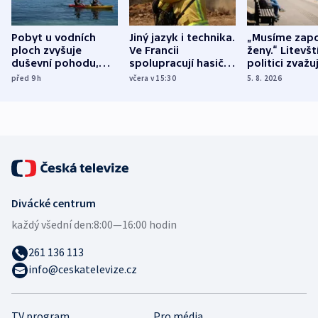
Pobyt u vodních
Jiný jazyk i technika.
„Musíme zapo
ploch zvyšuje
Ve Francii
ženy.“ Litevšt
duševní pohodu,
spolupracují hasiči z
politici zvažuj
ukázala
různých zemí
dohodu o
před 9
h
včera v 15:30
5. 8. 2026
mezinárodní studie
demografii
Divácké centrum
každý všední den:
8:00—16:00 hodin
261 136 113
info@ceskatelevize.cz
TV program
Pro média