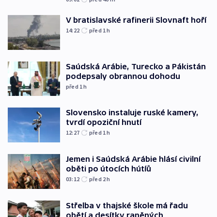
V bratislavské rafinerii Slovnaft hoří
14:22
před 1
h
Saúdská Arábie, Turecko a Pákistán
podepsaly obrannou dohodu
před 1
h
Slovensko instaluje ruské kamery,
tvrdí opoziční hnutí
12:27
před 1
h
Jemen i Saúdská Arábie hlásí civilní
oběti po útocích hútíů
03:12
před 2
h
Střelba v thajské škole má řadu
obětí a desítky raněných