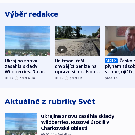
Výběr redakce
Ukrajina znovu
Hejtmani řeší
Česko 
VIDEO
zasáhla sklady
chybějící peníze na
plynem zásob
Wildberries. Rusové
opravu silnic. Jsou
stihne, ujišťu
útočili v Charkovské
nenárokové, namítá
expert. Sníže
09:02
před 46
m
09:15
před 1
h
před 1
h
oblasti
ministerstvo
však slíbit ne
Aktuálně z rubriky
Svět
Ukrajina znovu zasáhla sklady
Wildberries. Rusové útočili v
Charkovské oblasti
09:02
před 46
m