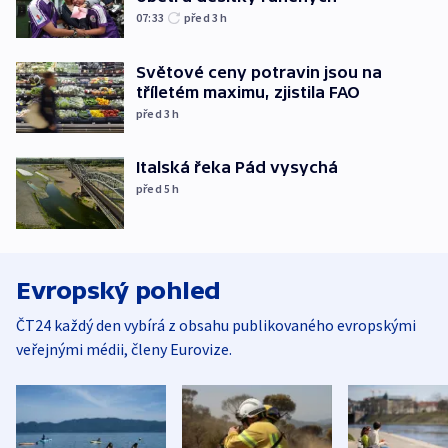
07:33
před 3
h
Světové ceny potravin jsou na
tříletém maximu, zjistila FAO
před 3
h
Italská řeka Pád vysychá
před 5
h
Evropský pohled
ČT24 každý den vybírá z obsahu publikovaného evropskými
veřejnými médii, členy Eurovize.