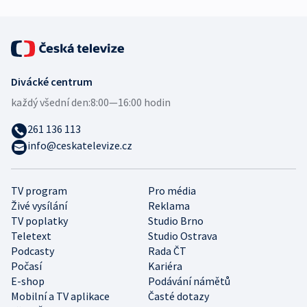
Divácké centrum
každý všední den:
8:00—16:00 hodin
261 136 113
info@ceskatelevize.cz
TV program
Pro média
Živé vysílání
Reklama
TV poplatky
Studio Brno
Teletext
Studio Ostrava
Podcasty
Rada ČT
Počasí
Kariéra
E-shop
Podávání námětů
Mobilní a TV aplikace
Časté dotazy