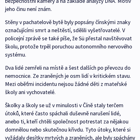
bezpečnostní kamery a na základě analýzy DNA. Motiv
jeho činu není znám.
Stěny v pachatelově bytě byly popsány čínskými znaky
označujícími smrt a neštěstí, sdělili vyšetřovatelé. V
policejní zprávě se také píše, že Sü přestal navštěvovat
školu, protože trpěl poruchou autonomního nervového
systému.
Dva lidé zemřeli na místě a šest dalších po převozu do
nemocnice. Ze zraněných je osm lidí v kritickém stavu.
Mezi oběťmi incidentu nejsou žádné děti z mateřské
školy ani vychovatelé.
Školky a školy se už v minulosti v Číně staly terčem
útoků, které často spáchali duševně narušení lidé,
anebo ti, kteří chtěli společnost potrestat za nějakou
domnělou nebo skutečnou křivdu. Tyto útoky, které si
vyžádaly desítky mrtvých a zraněných, ale byly spáchány