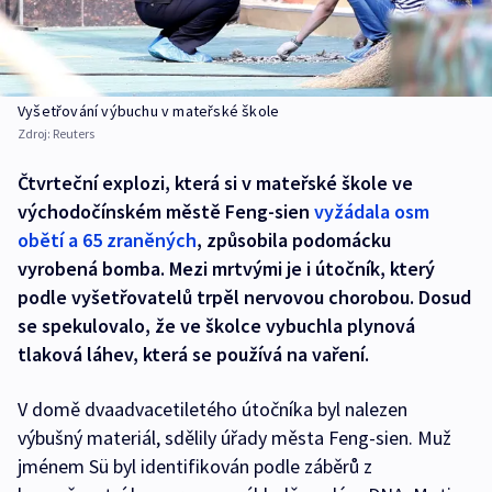
Vyšetřování výbuchu v mateřské škole
Zdroj:
Reuters
Čtvrteční explozi, která si v mateřské škole ve
východočínském městě Feng-sien
vyžádala osm
obětí a 65 zraněných
, způsobila podomácku
vyrobená bomba. Mezi mrtvými je i útočník, který
podle vyšetřovatelů trpěl nervovou chorobou. Dosud
se spekulovalo, že ve školce vybuchla plynová
tlaková láhev, která se používá na vaření.
V domě dvaadvacetiletého útočníka byl nalezen
výbušný materiál, sdělily úřady města Feng-sien. Muž
jménem Sü byl identifikován podle záběrů z