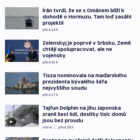
Írán tvrdí, že se s Ománem blíží k
dohodě o Hormuzu. Tam loď zasáhl
projektil
před 14
h
Zelenskyj je poprvé v Srbsku. Země
chtějí spolupracovat, ale ne
vojensky
před 15
h
Tisza nominovala na maďarského
prezidenta bývalého šéfa
nejvyššího soudu
před 17
h
Tajfun Dolphin na jihu Japonska
zranil šest lidí, desítky tisíc domů
jsou bez proudu
včera
před 20
h