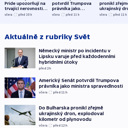
Pride upozorňují na
potvrdil Trumpova
pronikl zřejm
trvající nerovnosti i
právníka jako
ukrajinský dr
společenskou
ministra
explodoval k
včera
před 10
h
včera
před 11
h
včera
před 12
h
atmosféru
spravedlnosti
od plynovod
Aktuálně z rubriky
Svět
Německý ministr po incidentu v
Lipsku varuje před každodenními
hybridními útoky
před 2
h
Americký Senát potvrdil Trumpova
právníka jako ministra spravedlnosti
včera
před 11
h
Do Bulharska pronikl zřejmě
ukrajinský dron, explodoval
kilometr od plynovodu
včera
před 12
h