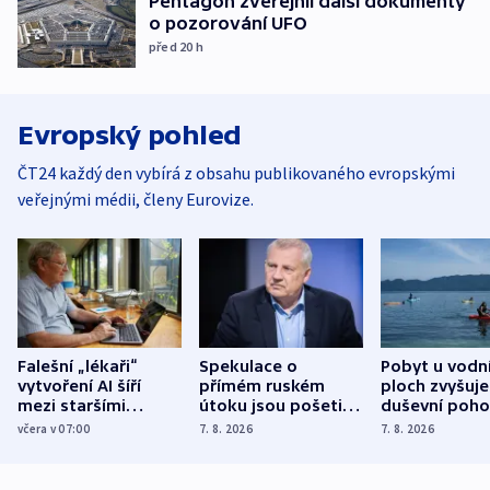
Pentagon zveřejnil další dokumenty
o pozorování UFO
před 20
h
Evropský pohled
ČT24 každý den vybírá z obsahu publikovaného evropskými
veřejnými médii, členy Eurovize.
Falešní „lékaři“
Spekulace o
Pobyt u vodn
vytvoření AI šíří
přímém ruském
ploch zvyšuje
mezi staršími
útoku jsou pošetilé,
duševní poho
Poláky nebezpečné
míní estonský
ukázala
včera v 07:00
7. 8. 2026
7. 8. 2026
zdravotní rady
bezpečnostní
mezinárodní 
expert