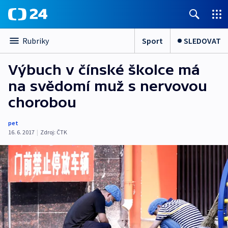
Sport
SLEDOVAT
Rubriky
Výbuch v čínské školce má
na svědomí muž s nervovou
chorobou
pet
16. 6. 2017
|
Zdroj:
ČTK