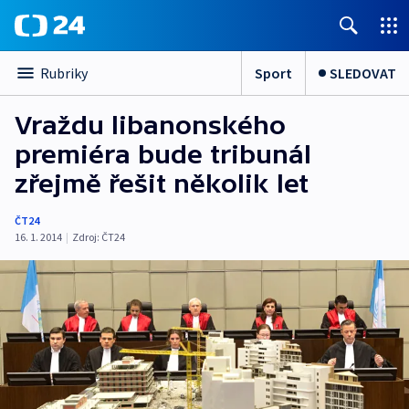
Sport
SLEDOVAT
Rubriky
Vraždu libanonského
premiéra bude tribunál
zřejmě řešit několik let
ČT24
16. 1. 2014
|
Zdroj:
ČT24