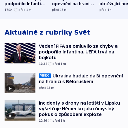
podpořilo Infantina.
opevnění na hranici
obtěžující ho
UEFA trvá na
s Běloruskem
zdržují záchr
17:34
před 1
m
před 15
m
před 1
h
bojkotu
Aktuálně z rubriky
Svět
Vedení FIFA se omluvilo za chyby a
podpořilo Infantina. UEFA trvá na
bojkotu
17:34
před 1
m
Ukrajina buduje další opevnění
VIDEO
na hranici s Běloruskem
před 15
m
Incidenty s drony na letišti v Lipsku
vyšetřuje Německo jako úmyslný
pokus o způsobení exploze
10:56
před 1
h