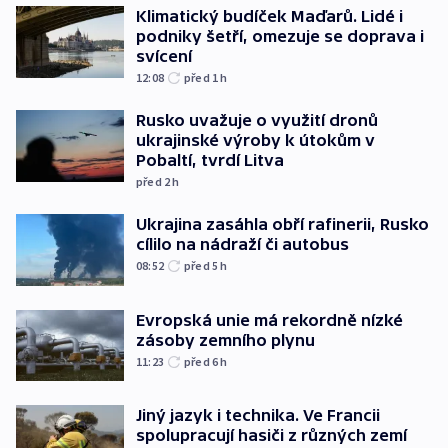
Klimatický budíček Maďarů. Lidé i
podniky šetří, omezuje se doprava i
svícení
12:08
před 1
h
Rusko uvažuje o využití dronů
ukrajinské výroby k útokům v
Pobaltí, tvrdí Litva
před 2
h
Ukrajina zasáhla obří rafinerii, Rusko
cílilo na nádraží či autobus
08:52
před 5
h
Evropská unie má rekordně nízké
zásoby zemního plynu
11:23
před 6
h
Jiný jazyk i technika. Ve Francii
spolupracují hasiči z různých zemí