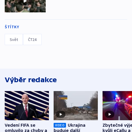
ŠTÍTKY
Svět
ČT24
Výběr redakce
Vedení FIFA se
Ukrajina
Zbytečné výj
VIDEO
omluvilo za chyby a
buduje další
kvůli eCallu a