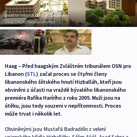
Zvláštní tribunál OSN pro Libanon
Zdroj:
ČTK/AP/Toussaint Kluiters
Haag – Před haagským Zvláštním tribunálem OSN pro
Libanon (
STL
) začal proces se čtyřmi členy
libanonského šíitského hnutí Hizballáh, kteří jsou
obviněni z účasti na vraždě bývalého libanonského
premiéra Rafíka Harírího z roku 2005. Muži jsou na
útěku, jsou tedy souzeni v nepřítomnosti. Proces
může trvat i několik let.
Obviněnými jsou Mustafá Badraddín z velení
vojenského křídla Hizballáhu, Sálim Ajjáš, Asad Sabra a