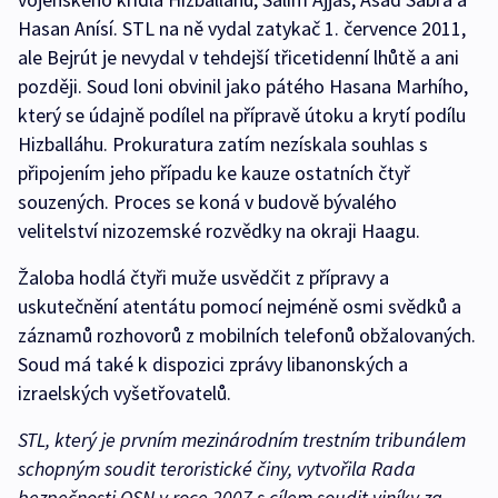
Hasan Anísí. STL na ně vydal zatykač 1. července 2011,
ale Bejrút je nevydal v tehdejší třicetidenní lhůtě a ani
později. Soud loni obvinil jako pátého Hasana Marhího,
který se údajně podílel na přípravě útoku a krytí podílu
Hizballáhu. Prokuratura zatím nezískala souhlas s
připojením jeho případu ke kauze ostatních čtyř
souzených. Proces se koná v budově bývalého
velitelství nizozemské rozvědky na okraji Haagu.
Žaloba hodlá čtyři muže usvědčit z přípravy a
uskutečnění atentátu pomocí nejméně osmi svědků a
záznamů rozhovorů z mobilních telefonů obžalovaných.
Soud má také k dispozici zprávy libanonských a
izraelských vyšetřovatelů.
STL, který je prvním mezinárodním trestním tribunálem
schopným soudit teroristické činy, vytvořila Rada
bezpečnosti OSN v roce 2007 s cílem soudit viníky za