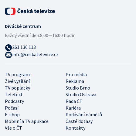
Divácké centrum
každý všední den:
8:00—16:00 hodin
261 136 113
info@ceskatelevize.cz
TV program
Pro média
Živé vysílání
Reklama
TV poplatky
Studio Brno
Teletext
Studio Ostrava
Podcasty
Rada ČT
Počasí
Kariéra
E-shop
Podávání námětů
Mobilní a TV aplikace
Časté dotazy
Vše o ČT
Kontakty