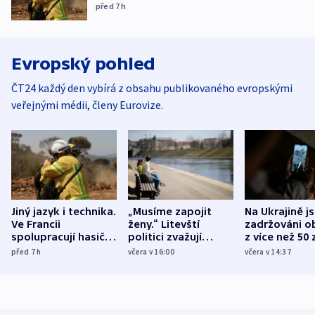
před 7
h
Evropský pohled
ČT24 každý den vybírá z obsahu publikovaného evropskými
veřejnými médii, členy Eurovize.
Jiný jazyk i technika.
„Musíme zapojit
Na Ukrajině j
Ve Francii
ženy.“ Litevští
zadržováni o
spolupracují hasiči z
politici zvažují
z více než 50 
různých zemí
dohodu o
Bojovali na s
před 7
h
včera v 16:00
včera v 14:37
demografii
Ruska