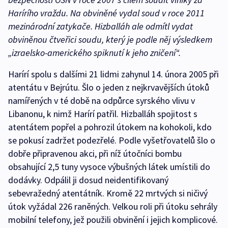
Harírího vraždu. Na obviněné vydal soud v roce 2011
mezinárodní zatykače. Hizballáh ale odmítl vydat
obviněnou čtveřici soudu, který je podle něj výsledkem
„izraelsko-amerického spiknutí k jeho zničení“.
Harírí spolu s dalšími 21 lidmi zahynul 14. února 2005 při
atentátu v Bejrútu. Šlo o jeden z nejkrvavějších útoků
namířených v té době na odpůrce syrského vlivu v
Libanonu, k nimž Harírí patřil. Hizballáh spojitost s
atentátem popřel a pohrozil útokem na kohokoli, kdo
se pokusí zadržet podezřelé. Podle vyšetřovatelů šlo o
dobře připravenou akci, při níž útočníci bombu
obsahující 2,5 tuny vysoce výbušných látek umístili do
dodávky. Odpálil ji dosud neidentifikovaný
sebevražedný atentátník. Kromě 22 mrtvých si ničivý
útok vyžádal 226 raněných. Velkou roli při útoku sehrály
mobilní telefony, jež použili obvinění i jejich komplicové.