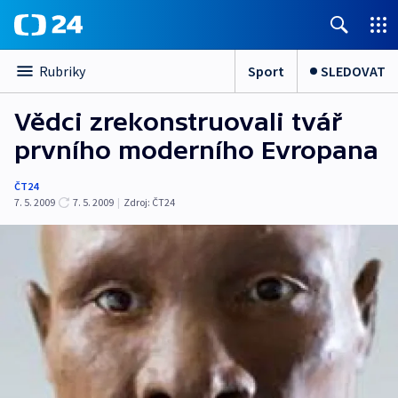
Sport
SLEDOVAT
Rubriky
Vědci zrekonstruovali tvář
prvního moderního Evropana
ČT24
7. 5. 2009
7. 5. 2009
|
Zdroj:
ČT24