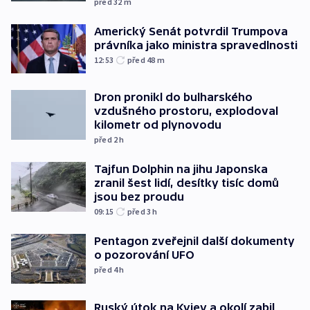
před 32
m
Americký Senát potvrdil Trumpova
právníka jako ministra spravedlnosti
12:53
před 48
m
Dron pronikl do bulharského
vzdušného prostoru, explodoval
kilometr od plynovodu
před 2
h
Tajfun Dolphin na jihu Japonska
zranil šest lidí, desítky tisíc domů
jsou bez proudu
09:15
před 3
h
Pentagon zveřejnil další dokumenty
o pozorování UFO
před 4
h
Ruský útok na Kyjev a okolí zabil