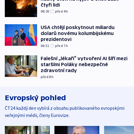
čtyři lidi
08:20
před 4
h
USA chtějí poskytnout miliardu
dolarů novému kolumbijskému
prezidentovi
06:51
před 7
h
Falešní „lékaři“ vytvoření AI šíří mezi
staršími Poláky nebezpečné
zdravotní rady
před 8
h
Evropský pohled
ČT24 každý den vybírá z obsahu publikovaného evropskými
veřejnými médii, členy Eurovize.