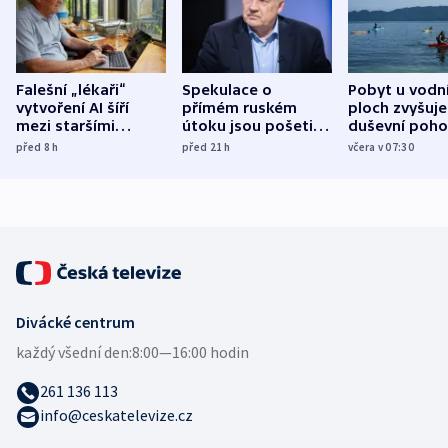
Falešní „lékaři“
Spekulace o
Pobyt u vodn
vytvoření AI šíří
přímém ruském
ploch zvyšuje
mezi staršími
útoku jsou pošetilé,
duševní poho
Poláky nebezpečné
míní estonský
ukázala
před 8
h
před 21
h
včera v 07:30
zdravotní rady
bezpečnostní
mezinárodní 
expert
Divácké centrum
každý všední den:
8:00—16:00 hodin
261 136 113
info@ceskatelevize.cz