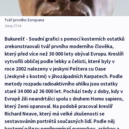
Tvář prvního Evropana
Zdroj:
ČT24
Bukurešť - Soudní grafici s pomocí kosterních ostatků
zrekonstruovali tvář prvního moderního člověka,
který před více než 30 000 lety obýval Evropu. Kreslíři
vytvořili obličej podle lebky a čelisti, které byly v
roce 2002 nalezeny v jeskyni Peštera cu Oase
(Jeskyně s kostmi) v jihozápadních Karpatech. Podle
metody rozpadu radioaktivního uhlíku jsou ostatky
staré 34 000 až 36 000 let. Pochází tedy z doby, kdy v
Evropě žili neandrtálci spolu s druhem Homo sapiens,
který Zemi opanoval. Na podobě pracoval kreslíř
Richard Neave, který má velké zkušenosti se
sestavováním portrétů současných lidí. Podle něj
kosterní nálezy nepřipomínají evropskou, asijskou a