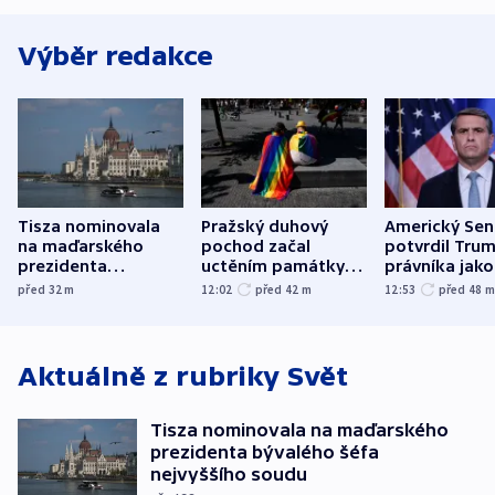
Výběr redakce
Tisza nominovala
Pražský duhový
Americký Sen
na maďarského
pochod začal
potvrdil Tru
prezidenta
uctěním památky
právníka jako
bývalého šéfa
obětí berlínského
ministra
před 32
m
12:02
před 42
m
12:53
před 48
nejvyššího soudu
útoku
spravedlnost
Aktuálně z rubriky
Svět
Tisza nominovala na maďarského
prezidenta bývalého šéfa
nejvyššího soudu