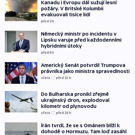
Kanadu i Evropu dál sužují lesní
požáry. V Britské Kolumbii
evakuovali tisíce lidí
před 2
h
Německý ministr po incidentu v
Lipsku varuje před každodenními
hybridními útoky
před 6
h
Americký Senát potvrdil Trumpova
právníka jako ministra spravedlnosti
včera
před 15
h
Do Bulharska pronikl zřejmě
ukrajinský dron, explodoval
kilometr od plynovodu
včera
před 16
h
Írán tvrdí, že se s Ománem blíží k
dohodě o Hormuzu. Tam loď zasáhl