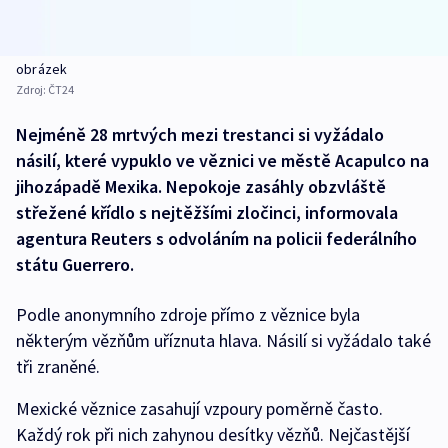
obrázek
Zdroj:
ČT24
Nejméně 28 mrtvých mezi trestanci si vyžádalo
násilí, které vypuklo ve věznici ve městě Acapulco na
jihozápadě Mexika. Nepokoje zasáhly obzvláště
střežené křídlo s nejtěžšími zločinci, informovala
agentura Reuters s odvoláním na policii federálního
státu Guerrero.
Podle anonymního zdroje přímo z věznice byla
některým vězňům uříznuta hlava. Násilí si vyžádalo také
tři zraněné.
Mexické věznice zasahují vzpoury poměrně často.
Každý rok při nich zahynou desítky vězňů. Nejčastější