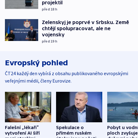
projektil
před 18
h
Zelenskyj je poprvé v Srbsku. Země
chtějí spolupracovat, ale ne
vojensky
před 19
h
Evropský pohled
ČT24 každý den vybírá z obsahu publikovaného evropskými
veřejnými médii, členy Eurovize.
Falešní „lékaři“
Spekulace o
Pobyt u vodn
vytvoření AI šíří
přímém ruském
ploch zvyšuje