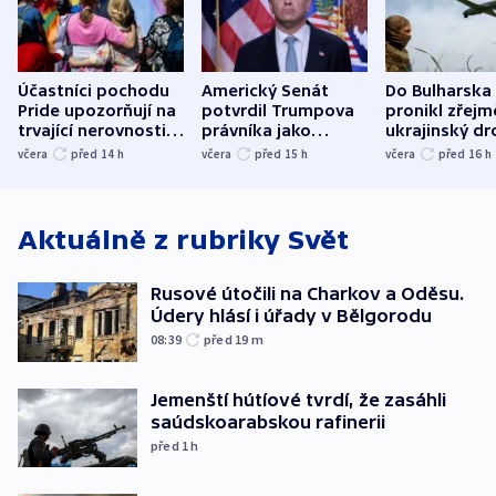
Účastníci pochodu
Americký Senát
Do Bulharska
Pride upozorňují na
potvrdil Trumpova
pronikl zřejm
trvající nerovnosti i
právníka jako
ukrajinský dr
společenskou
ministra
explodoval k
včera
před 14
h
včera
před 15
h
včera
před 16
h
atmosféru
spravedlnosti
od plynovod
Aktuálně z rubriky
Svět
Rusové útočili na Charkov a Oděsu.
Údery hlásí i úřady v Bělgorodu
08:39
před 19
m
Jemenští hútíové tvrdí, že zasáhli
saúdskoarabskou rafinerii
před 1
h