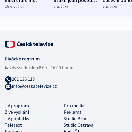
mezi staršími
útoku jsou pošetilé,
duševní poho
Poláky nebezpečné
míní estonský
ukázala
včera v 07:00
7. 8. 2026
7. 8. 2026
zdravotní rady
bezpečnostní
mezinárodní 
expert
Divácké centrum
každý všední den:
8:00—16:00 hodin
261 136 113
info@ceskatelevize.cz
TV program
Pro média
Živé vysílání
Reklama
TV poplatky
Studio Brno
Teletext
Studio Ostrava
Podcasty
Rada ČT