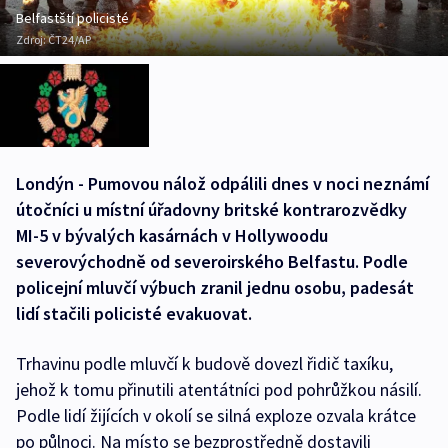
Belfastští policisté
Zdroj:
ČT24/AP
Londýn - Pumovou nálož odpálili dnes v noci neznámí
útočníci u místní úřadovny britské kontrarozvědky
MI-5 v bývalých kasárnách v Hollywoodu
severovýchodně od severoirského Belfastu. Podle
policejní mluvčí výbuch zranil jednu osobu, padesát
lidí stačili policisté evakuovat.
Trhavinu podle mluvčí k budově dovezl řidič taxíku,
jehož k tomu přinutili atentátníci pod pohrůžkou násilí.
Podle lidí žijících v okolí se silná exploze ozvala krátce
po půlnoci. Na místo se bezprostředně dostavili