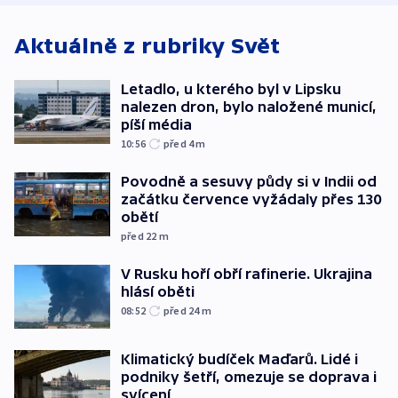
Aktuálně z rubriky
Svět
Letadlo, u kterého byl v Lipsku
nalezen dron, bylo naložené municí,
píší média
10:56
před 4
m
Povodně a sesuvy půdy si v Indii od
začátku července vyžádaly přes 130
obětí
před 22
m
V Rusku hoří obří rafinerie. Ukrajina
hlásí oběti
08:52
před 24
m
Klimatický budíček Maďarů. Lidé i
podniky šetří, omezuje se doprava i
svícení