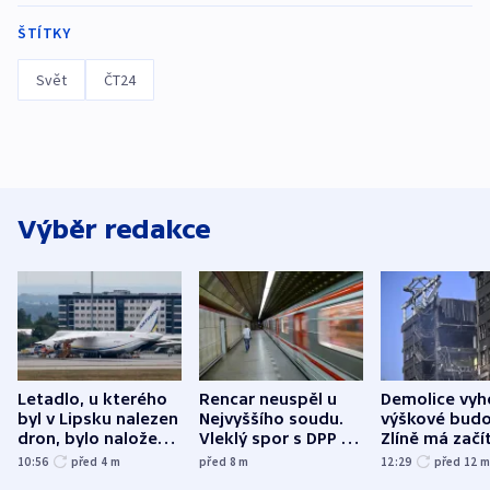
ŠTÍTKY
Svět
ČT24
Výběr redakce
Letadlo, u kterého
Rencar neuspěl u
Demolice vyh
byl v Lipsku nalezen
Nejvyššího soudu.
výškové budo
dron, bylo naložené
Vleklý spor s DPP o
Zlíně má začí
municí, píší média
reklamní plochu
odpoledne
10:56
před 4
m
před 8
m
12:29
před 12
končí