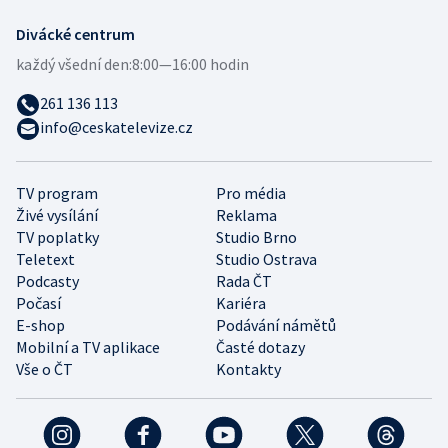
Divácké centrum
každý všední den:
8:00—16:00 hodin
261 136 113
info@ceskatelevize.cz
TV program
Pro média
Živé vysílání
Reklama
TV poplatky
Studio Brno
Teletext
Studio Ostrava
Podcasty
Rada ČT
Počasí
Kariéra
E-shop
Podávání námětů
Mobilní a TV aplikace
Časté dotazy
Vše o ČT
Kontakty