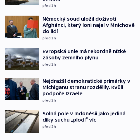
před 1
h
Německý soud uložil doživotí
Afghánci, který loni najel v Mnichově
do lidí
před 1
h
Evropská unie má rekordně nízké
zásoby zemního plynu
před 2
h
Nejdražší demokratické primárky v
Michiganu stranu rozdělily. Kvůli
podpoře Izraele
před 2
h
Solná pole v Indonésii jako jediná
díky suchu „plodí“ víc
před 2
h