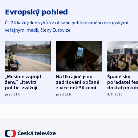
Evropský pohled
ČT24 každý den vybírá z obsahu publikovaného evropskými
veřejnými médii, členy Eurovize.
„Musíme zapojit
Na Ukrajině jsou
Španělský
ženy.“ Litevští
zadržováni občané
pořadatel fes
politici zvažují
z více než 50 zemí.
dostal pokut
dohodu o
Bojovali na straně
nekalé prakti
před 21
h
před 22
h
4. 8. 2026
demografii
Ruska