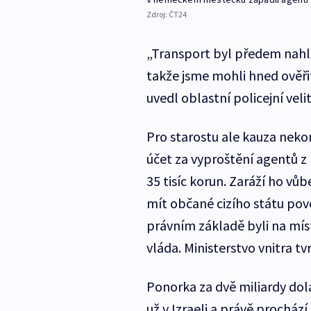
Zdroj:
ČT24
„Transport byl předem nahlá
takže jsme mohli hned ověřit
uvedl oblastní policejní veli
Pro starostu ale kauza neko
účet za vyproštění agentů z
35 tisíc korun. Zaráží ho vůb
mít občané cizího státu po
právním základě byli na míst
vláda. Ministerstvo vnitra tv
Ponorka za dvě miliardy dol
už v Izraeli a právě procház