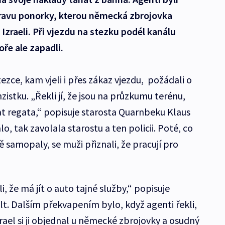
ravu ponorky, kterou německá zbrojovka
Izraeli. Při vjezdu na stezku podél kanálu
oře ale zapadli.
ezce, kam vjeli i přes zákaz vjezdu, požádali o
stku. „Řekli jí, že jsou na průzkumu terénu,
at regata,“ popisuje starosta Quarnbeku Klaus
o, tak zavolala starostu a ten policii. Poté, co
ě samopaly, se muži přiznali, že pracují pro
i, že má jít o auto tajné služby,“ popisuje
lt. Dalším překvapením bylo, když agenti řekli,
zrael si ji objednal u německé zbrojovky a osudný