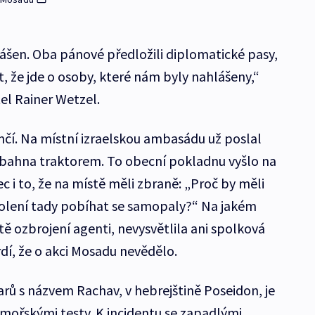
šen. Oba pánové předložili diplomatické pasy,
, že jde o osoby, které nám byly nahlášeny,“
tel Rainer Wetzel.
nčí. Na místní izraelskou ambasádu už poslal
 bahna traktorem. To obecní pokladnu vyšlo na
ec i to, že na místě měli zbraně: „Proč by měli
volení tady pobíhat se samopaly?“ Na jakém
ě ozbrojení agenti, nevysvětlila ani spolková
rdí, že o akci Mosadu nevědělo.
arů s názvem Rachav, v hebrejštině Poseidon, je
í mořskými testy. K incidentu se zapadlými