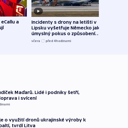
 eCallu a
Incidenty s drony na letišti v
Klima
jí
Lipsku vyšetřuje Německo jako
podn
úmyslný pokus o způsobení
i sví
exploze
včera
před 4
hodinami
včera
díček Maďarů. Lidé i podniky šetří,
oprava i svícení
dinami
e o využití dronů ukrajinské výroby k
ltí, tvrdí Litva