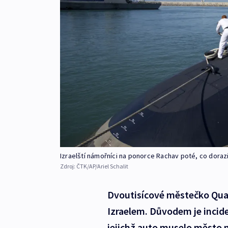
Izraelští námořníci na ponorce Rachav poté, co dorazi
Zdroj:
ČTK/AP/Ariel Schalit
Dvoutisícové městečko Quar
Izraelem. Důvodem je incide
jejichž auto muselo město n