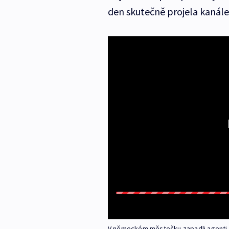
den skutečně projela kanál
V německém městečku zapadli agenti