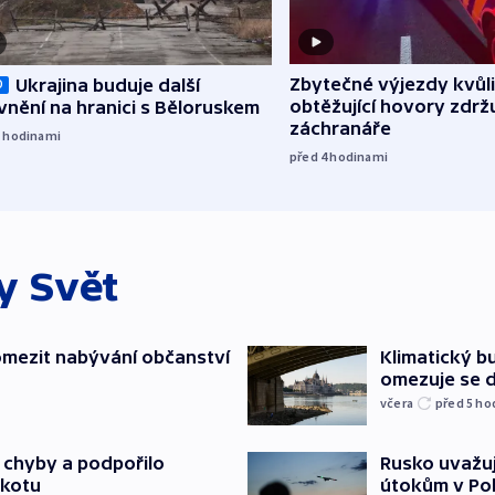
Zbytečné výjezdy kvůli
Ukrajina buduje další
O
obtěžující hovory zdržu
nění na hranici s Běloruskem
záchranáře
3
hodinami
před 4
hodinami
ky
Svět
mezit nabývání občanství
Klimatický bu
omezuje se d
včera
před 5
ho
a chyby a podpořilo
Rusko uvažuj
jkotu
útokům v Poba