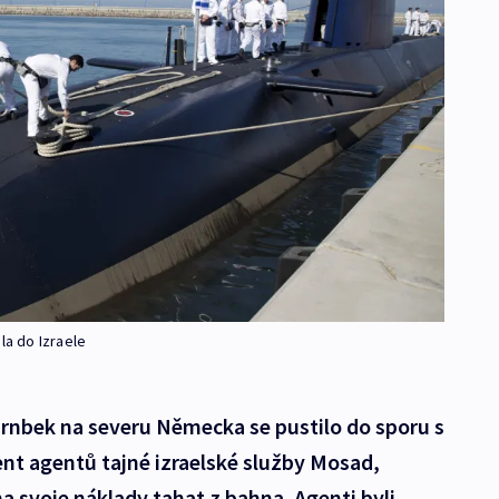
la do Izraele
nbek na severu Německa se pustilo do sporu s
nt agentů tajné izraelské služby Mosad,
a svoje náklady tahat z bahna. Agenti byli