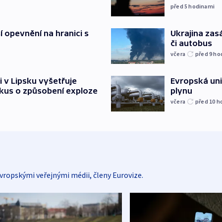
před 5
hodinami
í opevnění na hranici s
Ukrajina zasá
či autobus
včera
před 9
ho
i v Lipsku vyšetřuje
Evropská un
kus o způsobení exploze
plynu
včera
před 10
h
vropskými veřejnými médii, členy Eurovize.