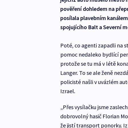
pověření dohledem na přep
posílala plavebním kanálem 
spojujícího Balt a Severní m
Poté, co agenti zapadli na st
pomoc nedaleko bydlící penzi
protože se tu má v létě kon
Langer. To se ale ženě nezdál
policisté našli v uvázlém aut
Izrael.
„Přes vysílačku jsme zaslechl
dobrovolný hasič Florian Mo
že jistí transport ponorky. I