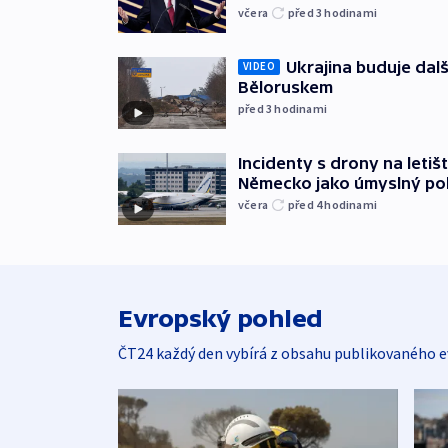
včera
před 3
hodinami
Ukrajina buduje dalš
VIDEO
Běloruskem
před 3
hodinami
Incidenty s drony na letišt
Německo jako úmyslný po
včera
před 4
hodinami
Evropský pohled
ČT24 každý den vybírá z obsahu publikovaného e