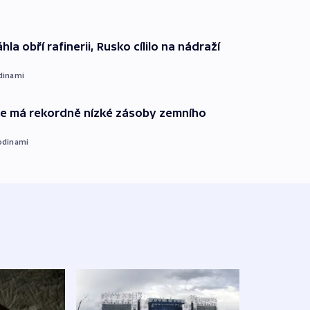
hla obří rafinerii, Rusko cílilo na nádraží
dinami
ie má rekordně nízké zásoby zemního
odinami