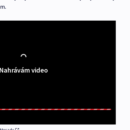
em.
Nahrávám video
 Mosadu