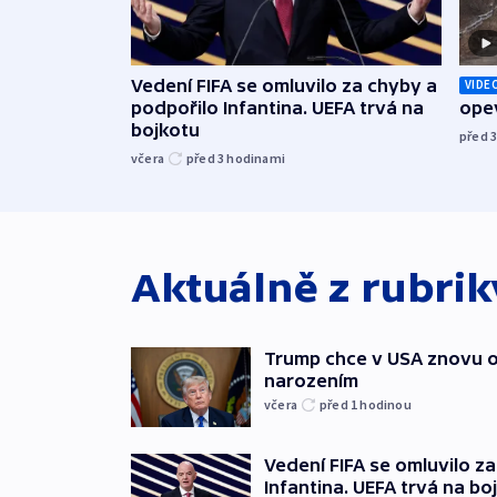
Vedení FIFA se omluvilo za chyby a
VIDE
podpořilo Infantina. UEFA trvá na
opev
bojkotu
před 
včera
před 3
hodinami
Aktuálně z rubri
Trump chce v USA znovu o
narozením
včera
před 1
hodinou
Vedení FIFA se omluvilo z
Infantina. UEFA trvá na bo