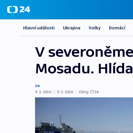
Hlavní události
Ukrajina
Volby
Domácí
V severoněme
Mosadu. Hlída
ire
9. 3. 2016
9. 3. 2016
|
Zdroj:
ČT24