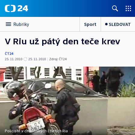
Sport
SLEDOVAT
Rubriky
V Riu už pátý den teče krev
ČT24
25. 11. 2010
25. 11. 2010
|
Zdroj:
ČT24
Policisté v chudinských čtvrtích Ria