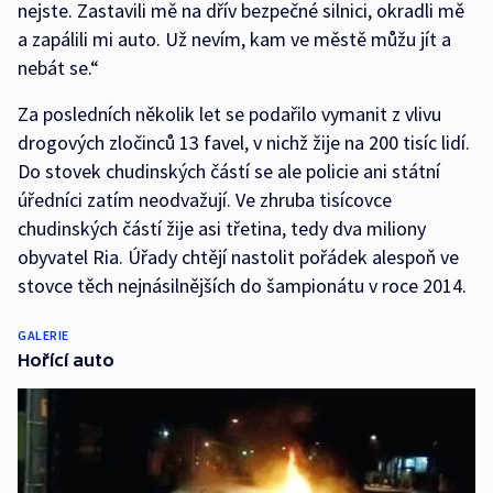
nejste. Zastavili mě na dřív bezpečné silnici, okradli mě
a zapálili mi auto. Už nevím, kam ve městě můžu jít a
nebát se.“
Za posledních několik let se podařilo vymanit z vlivu
drogových zločinců 13 favel, v nichž žije na 200 tisíc lidí.
Do stovek chudinských částí se ale policie ani státní
úředníci zatím neodvažují. Ve zhruba tisícovce
chudinských částí žije asi třetina, tedy dva miliony
obyvatel Ria. Úřady chtějí nastolit pořádek alespoň ve
stovce těch nejnásilnějších do šampionátu v roce 2014.
GALERIE
Hořící auto