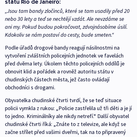
státu Rio de Janeiro:
„Jsou tam bandy zločinců, které se tam usadily před 20
nebo 30 lety a teď se nechtějí vzdát. Ale nevzdáme se
ani my. Pokud budou pokračovat, zdvojnásobíme úsilí.
Kdokoliv se nám postaví do cesty, bude smeten.“
Podle úřadů drogové bandy reagují násilnostmi na
vytvoření zvláštních policejních jednotek ve favelách
před dvěma lety. Úkolem těchto policejních oddílů je
obnovit klid a pořádek a rovněž autoritu státu v
chudinských částech města, jež často ovládají
obchodníci s drogami.
Obyvatelka chudinské čtvrti tvrdí, že se teď situace
policii vymkla z rukou: „Policie zastřelila už tři děti a je jí
to jedno. Kriminálníky ale nikdy netrefí.“ Další obyvatel
chudinské čtvrti říká: „Znáte to z televize, ale když se
začne střílet před vašimi dveřmi, tak na to připravený