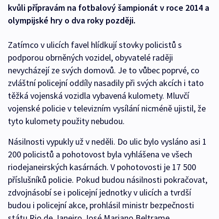
kvůli přípravám na fotbalový šampionát v roce 2014 a
olympijské hry o dva roky později.
Zatímco v ulicích favel hlídkují stovky policistů s
podporou obrněných vozidel, obyvatelé raději
nevycházejí ze svých domovů. Je to vůbec poprvé, co
zvláštní policejní oddíly nasadily při svých akcích i tato
těžká vojenská vozidla vybavená kulomety. Mluvčí
vojenské policie v televizním vysílání nicméně ujistil, že
tyto kulomety použity nebudou.
Násilnosti vypukly už v neděli. Do ulic bylo vysláno asi 1
200 policistů a pohotovost byla vyhlášena ve všech
riodejaneirských kasárnách. V pohotovosti je 17 500
příslušníků policie. Pokud budou násilnosti pokračovat,
zdvojnásobí se i policejní jednotky v ulicích a tvrdší
budou i policejní akce, prohlásil ministr bezpečnosti
státu Rio de Janeiro José Mariano Beltrame.