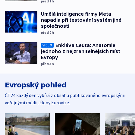
před 1
h
Umělá inteligence firmy Meta
napadla při testování systém jiné
společnosti
před 2
h
Enkláva Ceuta: Anatomie
VIDEO
jednoho z nejzranitelnějších míst
Evropy
před 3
h
Evropský pohled
ČT24 každý den vybírá z obsahu publikovaného evropskými
veřejnými médii, členy Eurovize.