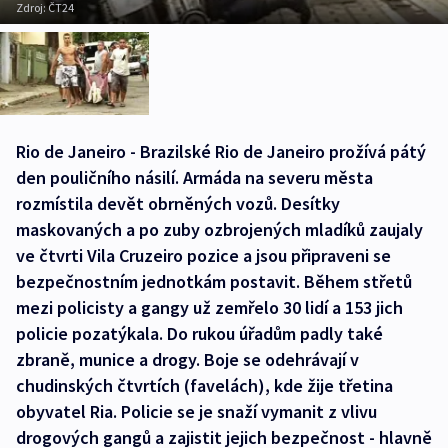
Zdroj:
ČT24
Rio de Janeiro - Brazilské Rio de Janeiro prožívá pátý
den pouličního násilí. Armáda na severu města
rozmístila devět obrněných vozů. Desítky
maskovaných a po zuby ozbrojených mladíků zaujaly
ve čtvrti Vila Cruzeiro pozice a jsou připraveni se
bezpečnostním jednotkám postavit. Během střetů
mezi policisty a gangy už zemřelo 30 lidí a 153 jich
policie pozatýkala. Do rukou úřadům padly také
zbraně, munice a drogy. Boje se odehrávají v
chudinských čtvrtích (favelách), kde žije třetina
obyvatel Ria. Policie se je snaží vymanit z vlivu
drogových gangů a zajistit jejich bezpečnost - hlavně