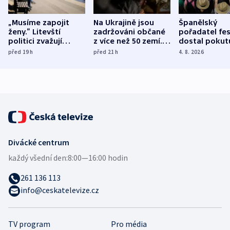
„Musíme zapojit
Na Ukrajině jsou
Španělský
ženy.“ Litevští
zadržováni občané
pořadatel fes
politici zvažují
z více než 50 zemí.
dostal pokut
dohodu o
Bojovali na straně
nekalé prakti
před 19
h
před 21
h
4. 8. 2026
demografii
Ruska
Divácké centrum
každý všední den:
8:00—16:00 hodin
261 136 113
info@ceskatelevize.cz
TV program
Pro média