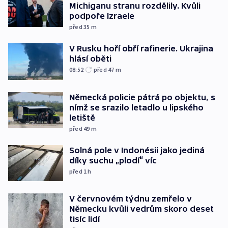
Michiganu stranu rozdělily. Kvůli
podpoře Izraele
před 35
m
V Rusku hoří obří rafinerie. Ukrajina
hlásí oběti
08:52
před 47
m
Německá policie pátrá po objektu, s
nímž se srazilo letadlo u lipského
letiště
před 49
m
Solná pole v Indonésii jako jediná
díky suchu „plodí“ víc
před 1
h
V červnovém týdnu zemřelo v
Německu kvůli vedrům skoro deset
tisíc lidí