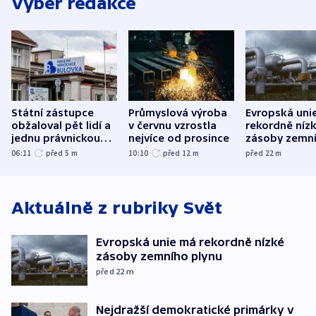
Výběr redakce
Státní zástupce
Průmyslová výroba
Evropská uni
obžaloval pět lidí a
v červnu vzrostla
rekordně níz
jednu právnickou
nejvíce od prosince
zásoby zemn
osobu v kauze
plynu
06:11
před 5
m
10:10
před 12
m
před 22
m
Bulovky
Aktuálně z rubriky
Svět
Evropská unie má rekordně nízké
zásoby zemního plynu
před 22
m
Nejdražší demokratické primárky v