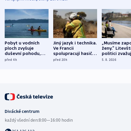
Pobyt u vodních
Jiný jazyk i technika.
„Musíme zapo
ploch zvyšuje
Ve Francii
ženy.“ Litevšt
duševní pohodu,
spolupracují hasiči z
politici zvažuj
ukázala
různých zemí
dohodu o
před 4
h
před 20
h
5. 8. 2026
mezinárodní studie
demografii
Divácké centrum
každý všední den:
8:00—16:00 hodin