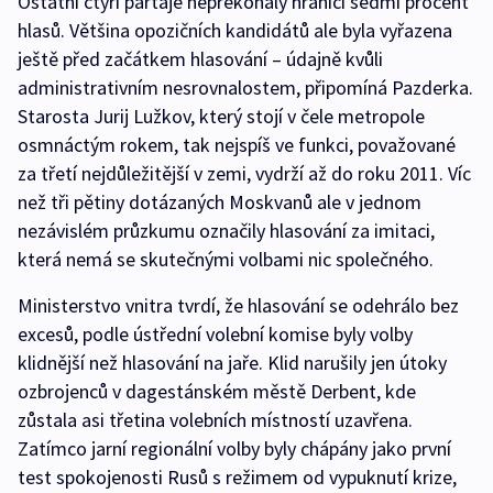
Ostatní čtyři partaje nepřekonaly hranici sedmi procent
hlasů. Většina opozičních kandidátů ale byla vyřazena
ještě před začátkem hlasování – údajně kvůli
administrativním nesrovnalostem, připomíná Pazderka.
Starosta Jurij Lužkov, který stojí v čele metropole
osmnáctým rokem, tak nejspíš ve funkci, považované
za třetí nejdůležitější v zemi, vydrží až do roku 2011. Víc
než tři pětiny dotázaných Moskvanů ale v jednom
nezávislém průzkumu označily hlasování za imitaci,
která nemá se skutečnými volbami nic společného.
Ministerstvo vnitra tvrdí, že hlasování se odehrálo bez
excesů, podle ústřední volební komise byly volby
klidnější než hlasování na jaře. Klid narušily jen útoky
ozbrojenců v dagestánském městě Derbent, kde
zůstala asi třetina volebních místností uzavřena.
Zatímco jarní regionální volby byly chápány jako první
test spokojenosti Rusů s režimem od vypuknutí krize,