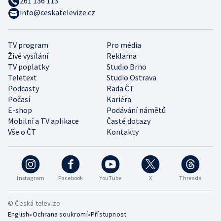
261 136 113
info@ceskatelevize.cz
TV program
Pro média
Živé vysílání
Reklama
TV poplatky
Studio Brno
Teletext
Studio Ostrava
Podcasty
Rada ČT
Počasí
Kariéra
E-shop
Podávání námětů
Mobilní a TV aplikace
Časté dotazy
Vše o ČT
Kontakty
Instagram
Facebook
YouTube
X
Threads
© Česká televize
•
•
English
Ochrana soukromí
Přístupnost