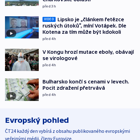
před 3
h
Lipsko je „článkem řetězce
VIDEO
ruských útoků“, míní Votápek. Dle
Kotena za tím může být kdokoli
před 4
h
V Kongu hrozí mutace eboly, obávají
se virologové
před 4
h
Bulharsko končí s cenami v levech.
Pocit zdražení přetrvává
před 4
h
Evropský pohled
ČT24 každý den vybírá z obsahu publikovaného evropskými
veřejnými médii, členy Eurovize.