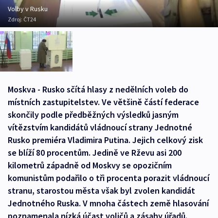
Volby v Rusku
Zdroj:
ČT24
Moskva - Rusko sčítá hlasy z nedělních voleb do
místních zastupitelstev. Ve většině částí federace
skončily podle předběžných výsledků jasným
vítězstvím kandidátů vládnoucí strany Jednotné
Rusko premiéra Vladimira Putina. Jejich celkový zisk
se blíží 80 procentům. Jedině ve Rževu asi 200
kilometrů západně od Moskvy se opozičním
komunistům podařilo o tři procenta porazit vládnoucí
stranu, starostou města však byl zvolen kandidát
Jednotného Ruska. V mnoha částech země hlasování
poznamenala nízká účast voličů a zásahy úřadů.