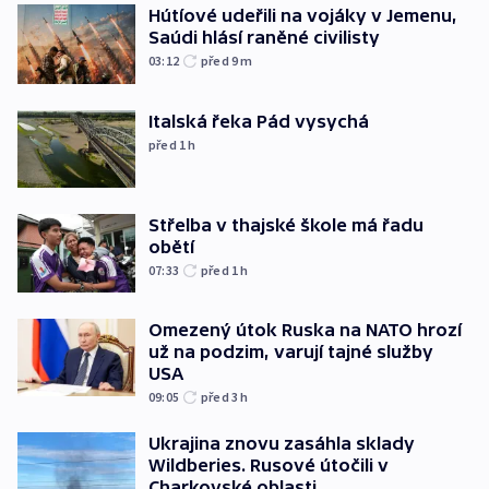
Hútíové udeřili na vojáky v Jemenu,
Saúdi hlásí raněné civilisty
03:12
před 9
m
Italská řeka Pád vysychá
před 1
h
Střelba v thajské škole má řadu
obětí
07:33
před 1
h
Omezený útok Ruska na NATO hrozí
už na podzim, varují tajné služby
USA
09:05
před 3
h
Ukrajina znovu zasáhla sklady
Wildberies. Rusové útočili v
Charkovské oblasti