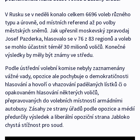
V Rusku se v neděli konalo celkem 6696 voleb různého
typu a úrovně, od místních referend až po volby
městských sněmů. Jak upřesnil moskevský zpravodaj
Josef Pazderka, hlasovalo se v 76 z 83 regionů a voleb
se mohlo účastnit téměř 30 milionů voličů. Konečné
výsledky by měly být známy ve středu.
Podle ústřední volební komise nebyly zaznamenány
vážné vady, opozice ale pochybuje o demokratičnosti
hlasování a hovoří o vhazování padělaných lístků či o
opakovaném hlasování některých voličů,
přepravovaných do volebních místností armádními
autobusy. Zásahy ze strany úřadů podle opozice a médií
předurčily výsledek a liberální opoziční strana Jabloko
chystá stížnost pro soud.