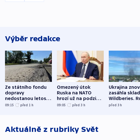
Výběr redakce
Ze státního fondu
Omezený útok
Ukrajina zno
dopravy
Ruska na NATO
zasáhla skla
nedostanou letos
hrozí už na podzim,
Wildberies. 
kraje na silnice ani
varují tajné služby
útočili v Cha
09:15
před 1
h
09:05
před 3
h
před 3
h
korunu, řekl Půta
USA
oblasti
Aktuálně z rubriky
Svět