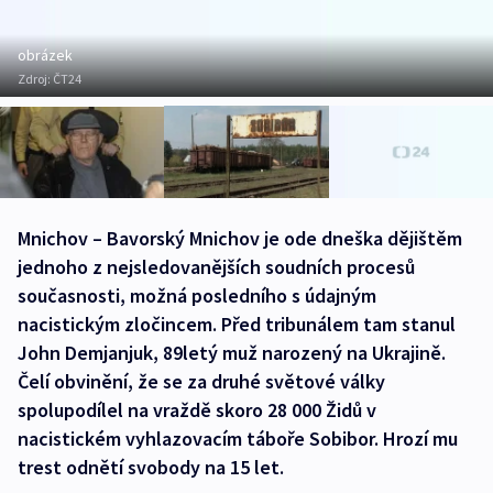
obrázek
Zdroj:
ČT24
Mnichov – Bavorský Mnichov je ode dneška dějištěm
jednoho z nejsledovanějších soudních procesů
současnosti, možná posledního s údajným
nacistickým zločincem. Před tribunálem tam stanul
John Demjanjuk, 89letý muž narozený na Ukrajině.
Čelí obvinění, že se za druhé světové války
spolupodílel na vraždě skoro 28 000 Židů v
nacistickém vyhlazovacím táboře Sobibor. Hrozí mu
trest odnětí svobody na 15 let.