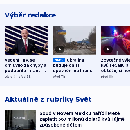
Výběr redakce
Vedení FIFA se
Ukrajina
Zbytečné výj
VIDEO
omluvilo za chyby a
buduje další
kvůli eCallu a
podpořilo Infantina.
opevnění na hranici
obtěžující ho
UEFA trvá na
s Běloruskem
zdržují záchr
včera
před 7
h
před 7
h
před 8
h
bojkotu
Aktuálně z rubriky
Svět
Soud v Novém Mexiku nařídil Metě
zaplatit 567 milionů dolarů kvůli újmě
způsobené dětem