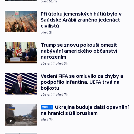
před 51
m
Při útoku jemenských hútiů bylo v
Saúdské Arábii zraněno jedenáct
civilistů
před 2
h
Trump se znovu pokouší omezit
nabývání amerického občanství
narozením
včera
před 3
h
Vedení FIFA se omluvilo za chyby a
podpořilo Infantina. UEFA trvá na
bojkotu
včera
před 7
h
Ukrajina buduje další opevnění
VIDEO
na hranici s Běloruskem
před 7
h