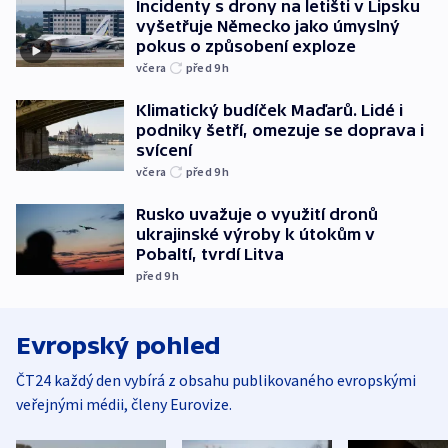
Incidenty s drony na letišti v Lipsku
vyšetřuje Německo jako úmyslný
pokus o způsobení exploze
včera
před 9
h
Klimatický budíček Maďarů. Lidé i
podniky šetří, omezuje se doprava i
svícení
včera
před 9
h
Rusko uvažuje o využití dronů
ukrajinské výroby k útokům v
Pobaltí, tvrdí Litva
před 9
h
Evropský pohled
ČT24 každý den vybírá z obsahu publikovaného evropskými
veřejnými médii, členy Eurovize.