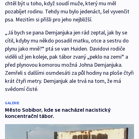
chtěl být u toho, když soudí muže, který mu měl
pozabíjet rodinu. Tehdy mu bylo jedenáct, šel vyvenčit
psa. Mezitím si přišli pro jeho nejbližší.
„Já bych se pana Demjanjuka jen rád zeptal, jak by se
cítil, kdyby mu někdo posadil matku, otce a sestru do
plynu jako mně?“ ptá se van Huiden. Davidovi rodiče
viděli už jen koleje, pak tábor zvaný „peklo na zemi“ a
před plynovou komorou možná Johna Demjanjuka.
Zemřeli s dalšími osmdesáti za půl hodiny na ploše čtyři
krát čtyři metry. Demjanjuk ale trvá na tom, že má
svědomí čisté.
GALERIE
Město Sobibor, kde se nacházel nacistický
koncentrační tábor.