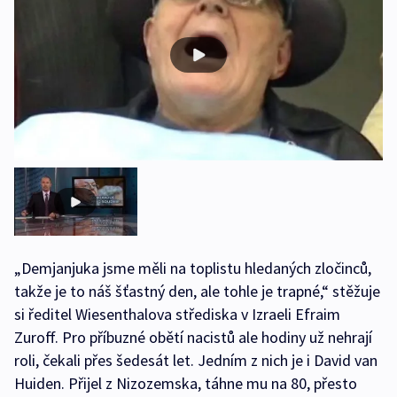
„Demjanjuka jsme měli na toplistu hledaných zločinců,
takže je to náš šťastný den, ale tohle je trapné,“ stěžuje
si ředitel Wiesenthalova střediska v Izraeli Efraim
Zuroff. Pro příbuzné obětí nacistů ale hodiny už nehrají
roli, čekali přes šedesát let. Jedním z nich je i David van
Huiden. Přijel z Nizozemska, táhne mu na 80, přesto