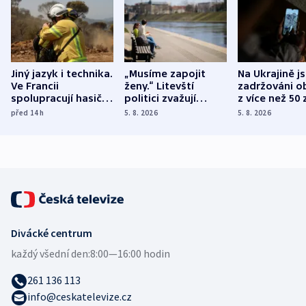
Jiný jazyk i technika.
„Musíme zapojit
Na Ukrajině j
Ve Francii
ženy.“ Litevští
zadržováni o
spolupracují hasiči z
politici zvažují
z více než 50 
různých zemí
dohodu o
Bojovali na s
před 14
h
5. 8. 2026
5. 8. 2026
demografii
Ruska
Divácké centrum
každý všední den:
8:00—16:00 hodin
261 136 113
info@ceskatelevize.cz