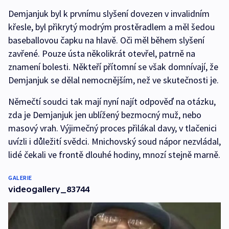
Demjanjuk byl k prvnímu slyšení dovezen v invalidním
křesle, byl přikrytý modrým prostěradlem a měl šedou
baseballovou čapku na hlavě. Oči měl během slyšení
zavřené. Pouze ústa několikrát otevřel, patrně na
znamení bolesti. Někteří přítomní se však domnívají, že
Demjanjuk se dělal nemocnějším, než ve skutečnosti je.
Němečtí soudci tak mají nyní najít odpověď na otázku,
zda je Demjanjuk jen ublížený bezmocný muž, nebo
masový vrah. Výjimečný proces přilákal davy, v tlačenici
uvízli i důležití svědci. Mnichovský soud nápor nezvládal,
lidé čekali ve frontě dlouhé hodiny, mnozí stejně marně.
GALERIE
videogallery_83744