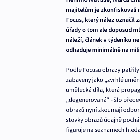
majitelům je zkonfiskovali 
Focus, který nález označil z
úřady o tom ale doposud mlč
náleží, článek v týdeníku 
odhaduje minimálně na milia
Podle Focusu obrazy patřil
zabaveny jako „zvrhlé uměn
umělecká díla, která propa
„degenerovaná“ - šlo přede
obrazů nyní zkoumají odborníci
stovky obrazů údajně pocház
figuruje na seznamech hled