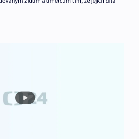
dovaným Židům a umělcům tím, že jejich díla