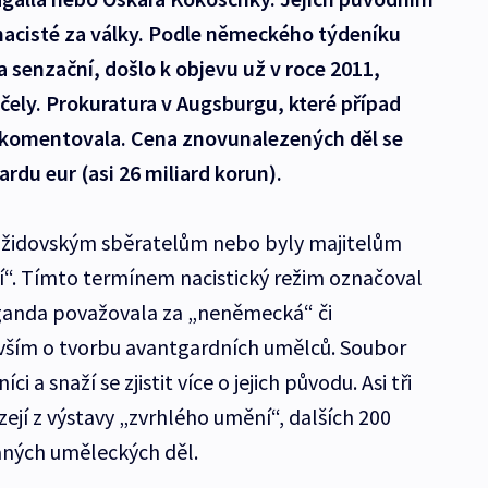
nacisté za války. Podle německého týdeníku
a senzační, došlo k objevu už v roce 2011,
ely. Prokuratura v Augsburgu, které případ
nekomentovala. Cena znovunalezených děl se
rdu eur (asi 26 miliard korun).
y židovským sběratelům nebo byly majitelům
í“. Tímto termínem nacistický režim označoval
ganda považovala za „neněmecká“ či
vším o tvorbu avantgardních umělců. Soubor
 a snaží se zjistit více o jejich původu. Asi tři
ejí z výstavy „zvrhlého umění“, dalších 200
aných uměleckých děl.