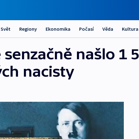
Svět
Regiony
Ekonomika
Počasí
Věda
Kultura
 senzačně našlo 1 
ch nacisty