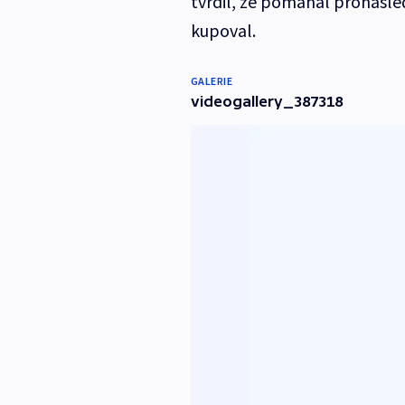
tvrdil, že pomáhal pronásle
kupoval.
GALERIE
videogallery_387318