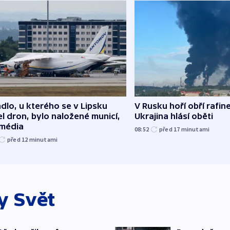
dlo, u kterého se v Lipsku
V Rusku hoří obří rafine
l dron, bylo naložené municí,
Ukrajina hlásí oběti
 média
08:52
před 17
minutami
před 12
minutami
ky
Svět