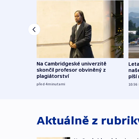
Na Cambridgeské univerzitě
Leta
skončil profesor obviněný z
naše
plagiátorství
píší
před 4
minutami
10:56
Aktuálně z rubri