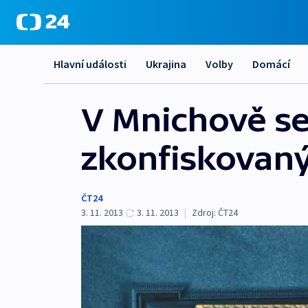
Hlavní události
Ukrajina
Volby
Domácí
V Mnichově se
zkonfiskovaný
ČT24
3. 11. 2013
3. 11. 2013
|
Zdroj:
ČT24