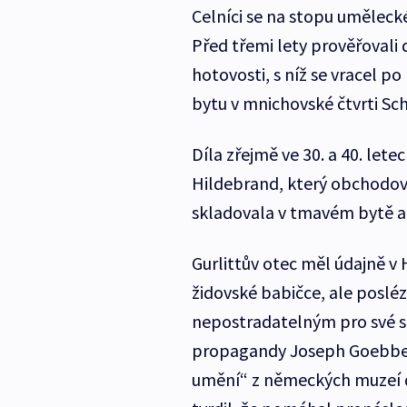
Celníci se na stopu uměleck
Před třemi lety prověřovali 
hotovosti, s níž se vracel po
bytu v mnichovské čtvrti Sc
Díla zřejmě ve 30. a 40. lete
Hildebrand, který obchodova
skladovala v tmavém bytě a k
Gurlittův otec měl údajně v 
židovské babičce, ale posléz
nepostradatelným pro své sty
propagandy Joseph Goebbel
umění“ z německých muzeí do 