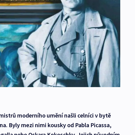
 mistrů moderního umění našli celníci v bytě
a. Byly mezi nimi kousky od Pabla Picassa,
galla nebo Oskara Kokoschky. Jejich původním