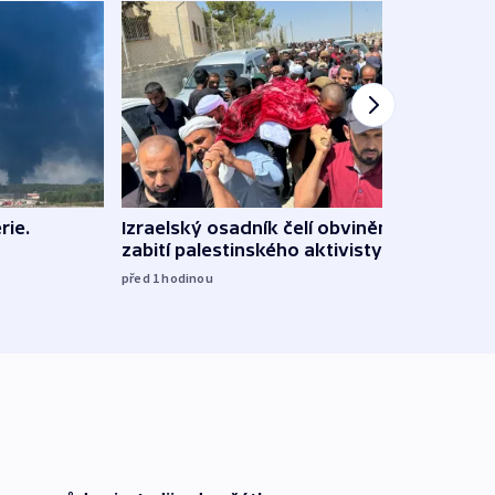
rie.
Izraelský osadník čelí obvinění ze
Renc
zabití palestinského aktivisty
soudu
rekla
před 1
hodinou
před 1