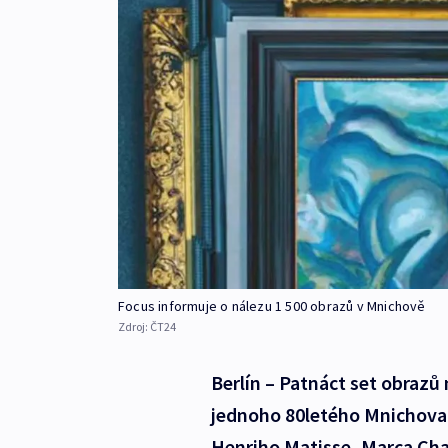
Focus informuje o nálezu 1 500 obrazů v Mnichově
Zdroj:
ČT24
Berlín – Patnáct set obrazů
jednoho 80letého Mnichovan
Henriho Matisse, Marca Cha