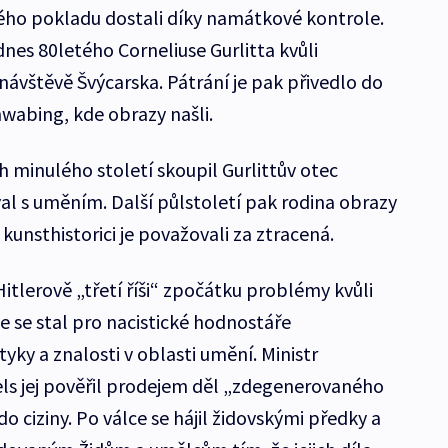
ého pokladu dostali díky namátkové kontrole.
dnes 80letého Corneliuse Gurlitta kvůli
 návštěvě Švýcarska. Pátrání je pak přivedlo do
hwabing, kde obrazy našli.
ch minulého století skoupil Gurlittův otec
l s uměním. Další půlstoletí pak rodina obrazy
unsthistorici je považovali za ztracená.
Hitlerově „třetí říši“ zpočátku problémy kvůli
e se stal pro nacistické hodnostáře
ky a znalosti v oblasti umění. Ministr
s jej pověřil prodejem děl „zdegenerovaného
ciziny. Po válce se hájil židovskými předky a