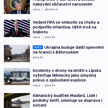
nabývání občanství narozením
včera
před 31
m
Vedení FIFA se omluvilo za chyby a
podpořilo Infantina. UEFA trvá na
bojkotu
včera
před 2
h
Ukrajina buduje další opevnění
VIDEO
na hranici s Běloruskem
před 2
h
Incidenty s drony na letišti v Lipsku
vyšetřuje Německo jako úmyslný
pokus o způsobení exploze
včera
před 3
h
Klimatický budíček Maďarů. Lidé i
podniky šetří, omezuje se doprava i
svícení