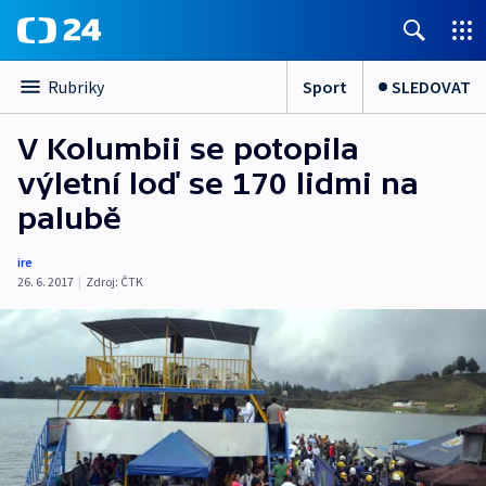
Sport
SLEDOVAT
Rubriky
V Kolumbii se potopila
výletní loď se 170 lidmi na
palubě
ire
26. 6. 2017
|
Zdroj:
ČTK