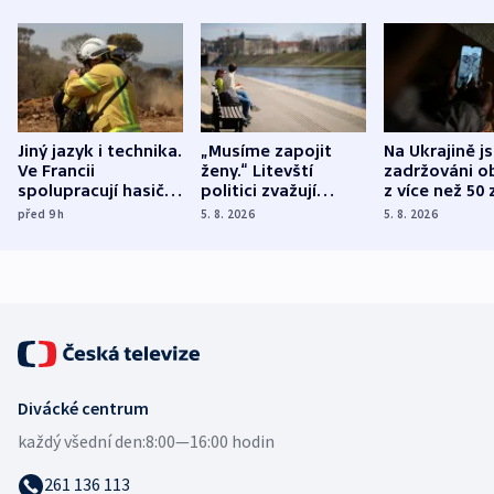
Jiný jazyk i technika.
„Musíme zapojit
Na Ukrajině j
Ve Francii
ženy.“ Litevští
zadržováni o
spolupracují hasiči z
politici zvažují
z více než 50 
různých zemí
dohodu o
Bojovali na s
před 9
h
5. 8. 2026
5. 8. 2026
demografii
Ruska
Divácké centrum
každý všední den:
8:00—16:00 hodin
261 136 113