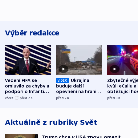
Výběr redakce
Vedení FIFA se
Ukrajina
Zbytečné výj
VIDEO
omluvilo za chyby a
buduje další
kvůli eCallu a
podpořilo Infantina.
opevnění na hranici
obtěžující ho
UEFA trvá na
s Běloruskem
zdržují záchr
včera
před 2
h
před 2
h
před 3
h
bojkotu
Aktuálně z rubriky
Svět
Trump chce v USA znovu omezit