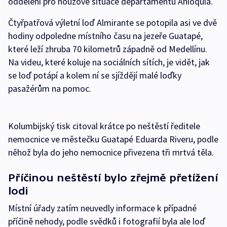
oddělení pro nouzové situace departamentu Anioquia.
Čtyřpatřová výletní loď Almirante se potopila asi ve dvě
hodiny odpoledne místního času na jezeře Guatapé,
které leží zhruba 70 kilometrů západně od Medellínu.
Na videu, které koluje na sociálních sítích, je vidět, jak
se loď potápí a kolem ní se sjíždějí malé loďky
pasažérům na pomoc.
Kolumbijský tisk citoval krátce po neštěstí ředitele
nemocnice ve městečku Guatapé Eduarda Riveru, podle
něhož byla do jeho nemocnice přivezena tři mrtvá těla.
Příčinou neštěstí bylo zřejmě přetížení
lodi
Místní úřady zatím neuvedly informace k případné
příčině nehody, podle svědků i fotografií byla ale loď