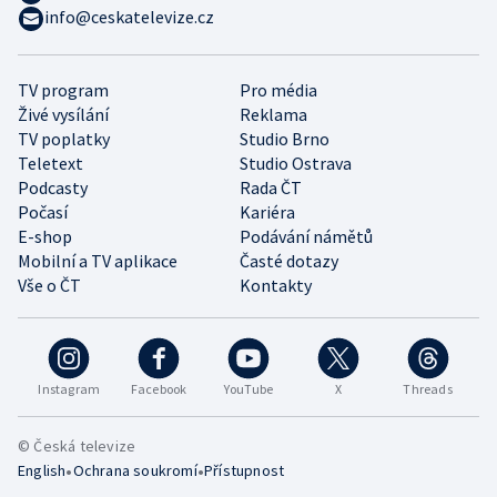
info@ceskatelevize.cz
TV program
Pro média
Živé vysílání
Reklama
TV poplatky
Studio Brno
Teletext
Studio Ostrava
Podcasty
Rada ČT
Počasí
Kariéra
E-shop
Podávání námětů
Mobilní a TV aplikace
Časté dotazy
Vše o ČT
Kontakty
Instagram
Facebook
YouTube
X
Threads
© Česká televize
•
•
English
Ochrana soukromí
Přístupnost