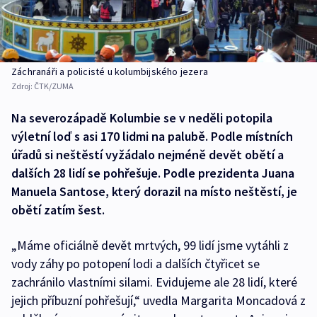
Záchranáři a policisté u kolumbijského jezera
Zdroj:
ČTK/ZUMA
Na severozápadě Kolumbie se v neděli potopila
výletní loď s asi 170 lidmi na palubě. Podle místních
úřadů si neštěstí vyžádalo nejméně devět obětí a
dalších 28 lidí se pohřešuje. Podle prezidenta Juana
Manuela Santose, který dorazil na místo neštěstí, je
obětí zatím šest.
„Máme oficiálně devět mrtvých, 99 lidí jsme vytáhli z
vody záhy po potopení lodi a dalších čtyřicet se
zachránilo vlastními silami. Evidujeme ale 28 lidí, které
jejich příbuzní pohřešují,“ uvedla Margarita Moncadová z