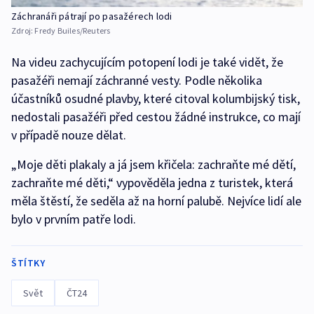
Záchranáři pátrají po pasažérech lodi
Zdroj:
Fredy Builes/Reuters
Na videu zachycujícím potopení lodi je také vidět, že
pasažéři nemají záchranné vesty. Podle několika
účastníků osudné plavby, které citoval kolumbijský tisk,
nedostali pasažéři před cestou žádné instrukce, co mají
v případě nouze dělat.
„Moje děti plakaly a já jsem křičela: zachraňte mé dětí,
zachraňte mé děti,“ vypověděla jedna z turistek, která
měla štěstí, že seděla až na horní palubě. Nejvíce lidí ale
bylo v prvním patře lodi.
ŠTÍTKY
Svět
ČT24