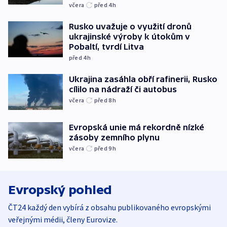
včera
před 4
h
Rusko uvažuje o využití dronů
ukrajinské výroby k útokům v
Pobaltí, tvrdí Litva
před 4
h
Ukrajina zasáhla obří rafinerii, Rusko
cílilo na nádraží či autobus
včera
před 8
h
Evropská unie má rekordně nízké
zásoby zemního plynu
včera
před 9
h
Evropský pohled
ČT24 každý den vybírá z obsahu publikovaného evropskými
veřejnými médii, členy Eurovize.