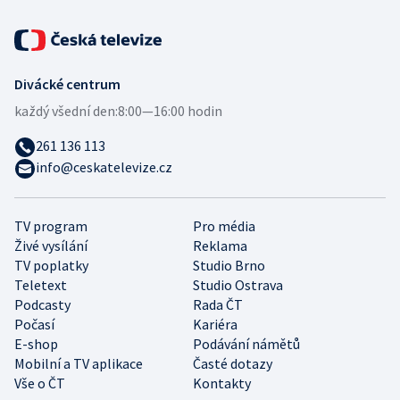
Divácké centrum
každý všední den:
8:00—16:00 hodin
261 136 113
info@ceskatelevize.cz
TV program
Pro média
Živé vysílání
Reklama
TV poplatky
Studio Brno
Teletext
Studio Ostrava
Podcasty
Rada ČT
Počasí
Kariéra
E-shop
Podávání námětů
Mobilní a TV aplikace
Časté dotazy
Vše o ČT
Kontakty