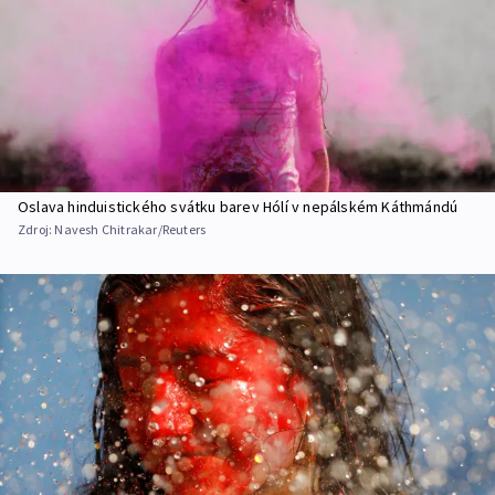
Oslava hinduistického svátku barev Hólí v nepálském Káthmándú
Zdroj:
Navesh Chitrakar/Reuters