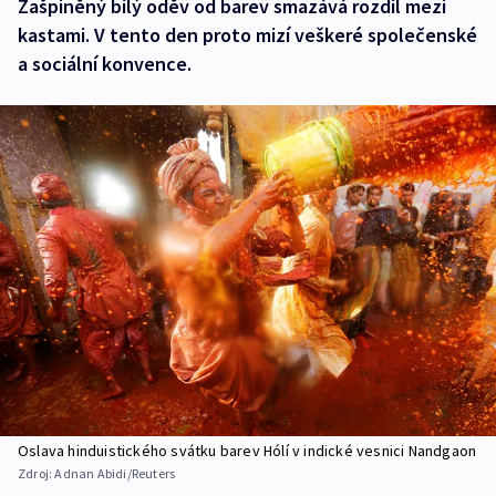
Zašpiněný bílý oděv od barev smazává rozdíl mezi
kastami. V tento den proto mizí veškeré společenské
a sociální konvence.
Oslava hinduistického svátku barev Hólí v indické vesnici Nandgaon
Zdroj:
Adnan Abidi/Reuters