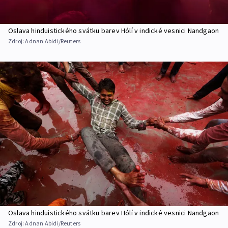
Oslava hinduistického svátku barev Hólí v indické vesnici Nandgaon
Zdroj:
Adnan Abidi/Reuters
Oslava hinduistického svátku barev Hólí v indické vesnici Nandgaon
Zdroj:
Adnan Abidi/Reuters