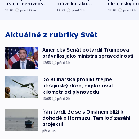
trvající nerovnosti i
právníka jako
ukrajinský dr
společenskou
ministra
explodoval k
12:02
před 29
m
12:53
před 1
h
13:05
před 2
h
atmosféru
spravedlnosti
od plynovod
Aktuálně z rubriky
Svět
Americký Senát potvrdil Trumpova
právníka jako ministra spravedlnosti
12:53
před 1
h
Do Bulharska pronikl zřejmě
ukrajinský dron, explodoval
kilometr od plynovodu
13:05
před 2
h
Írán tvrdí, že se s Ománem blíží k
dohodě o Hormuzu. Tam loď zasáhl
projektil
před 3
h