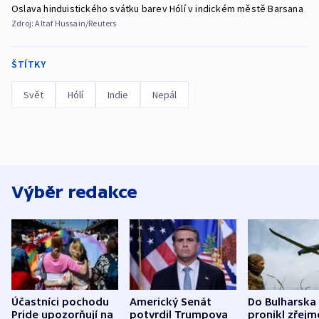
Oslava hinduistického svátku barev Hólí v indickém městě Barsana
Zdroj:
Altaf Hussain/Reuters
ŠTÍTKY
Svět
Hólí
Indie
Nepál
Výběr redakce
Účastníci pochodu
Americký Senát
Do Bulharska
Pride upozorňují na
potvrdil Trumpova
pronikl zřejm