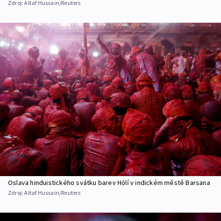
Zdroj:
Altaf Hussain/Reuters
Oslava hinduistického svátku barev Hólí v indickém městě Barsana
Zdroj:
Altaf Hussain/Reuters