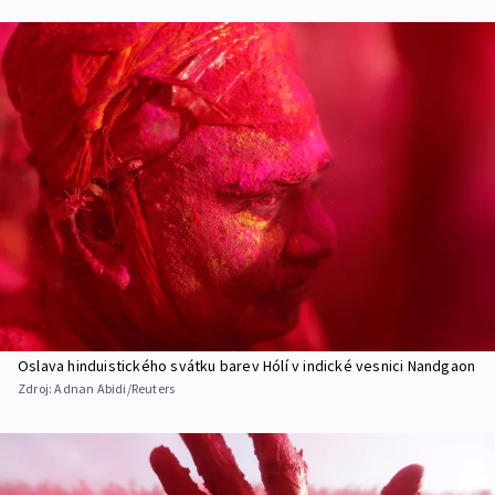
Oslava hinduistického svátku barev Hólí v indické vesnici Nandgaon
Zdroj:
Adnan Abidi/Reuters