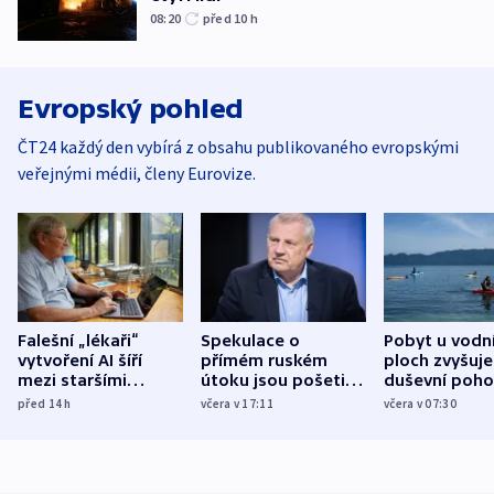
08:20
před 10
h
Evropský pohled
ČT24 každý den vybírá z obsahu publikovaného evropskými
veřejnými médii, členy Eurovize.
Falešní „lékaři“
Spekulace o
Pobyt u vodn
vytvoření AI šíří
přímém ruském
ploch zvyšuje
mezi staršími
útoku jsou pošetilé,
duševní poho
Poláky nebezpečné
míní estonský
ukázala
před 14
h
včera v 17:11
včera v 07:30
zdravotní rady
bezpečnostní
mezinárodní 
expert