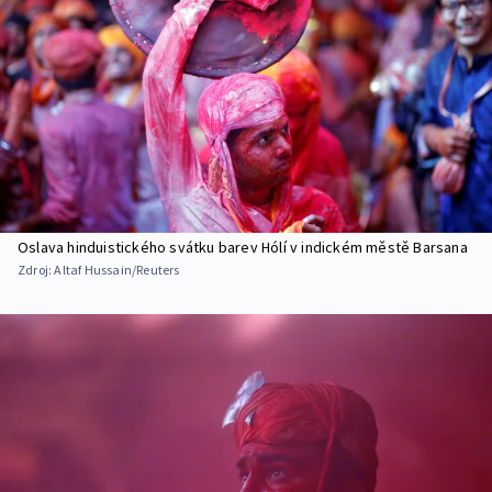
Oslava hinduistického svátku barev Hólí v indickém městě Barsana
Zdroj:
Altaf Hussain/Reuters