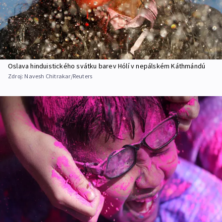
Oslava hinduistického svátku barev Hólí v nepálském Káthmándú
Zdroj:
Navesh Chitrakar/Reuters