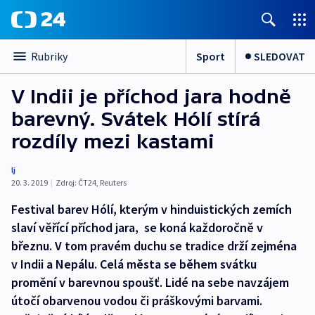
Sport
SLEDOVAT
Rubriky
V Indii je příchod jara hodně
barevný. Svátek Hólí stírá
rozdíly mezi kastami
lj
20. 3. 2019
|
Zdroj:
ČT24
,
Reuters
Festival barev Hólí, kterým v hinduistických zemích
slaví věřící příchod jara, se koná každoročně v
březnu. V tom pravém duchu se tradice drží zejména
v Indii a Nepálu. Celá města se během svátku
promění v barevnou spoušť. Lidé na sebe navzájem
útočí obarvenou vodou či práškovými barvami.