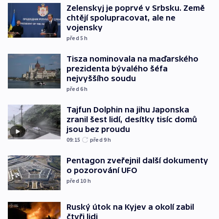
Zelenskyj je poprvé v Srbsku. Země
chtějí spolupracovat, ale ne
vojensky
před 5
h
Tisza nominovala na maďarského
prezidenta bývalého šéfa
nejvyššího soudu
před 6
h
Tajfun Dolphin na jihu Japonska
zranil šest lidí, desítky tisíc domů
jsou bez proudu
09:15
před 9
h
Pentagon zveřejnil další dokumenty
o pozorování UFO
před 10
h
Ruský útok na Kyjev a okolí zabil
čtyři lidi