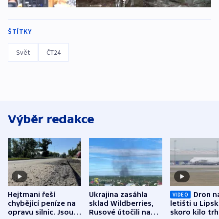
ŠTÍTKY
Svět
ČT24
Výběr redakce
Hejtmani řeší
Ukrajina zasáhla
Dron n
VIDEO
chybějící peníze na
sklad Wildberries,
letišti u Lips
opravu silnic. Jsou
Rusové útočili na
skoro kilo trh