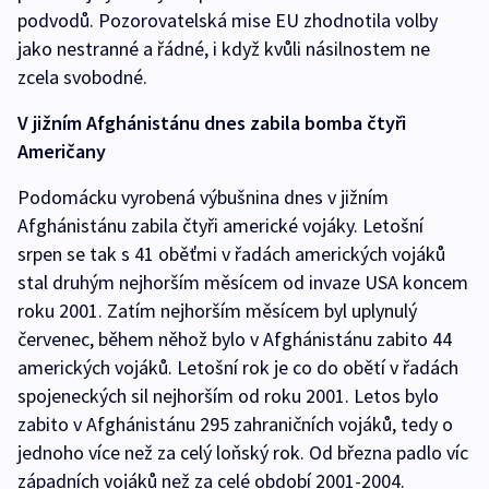
podvodů. Pozorovatelská mise EU zhodnotila volby
jako nestranné a řádné, i když kvůli násilnostem ne
zcela svobodné.
V jižním Afghánistánu dnes zabila bomba čtyři
Američany
Podomácku vyrobená výbušnina dnes v jižním
Afghánistánu zabila čtyři americké vojáky. Letošní
srpen se tak s 41 oběťmi v řadách amerických vojáků
stal druhým nejhorším měsícem od invaze USA koncem
roku 2001. Zatím nejhorším měsícem byl uplynulý
červenec, během něhož bylo v Afghánistánu zabito 44
amerických vojáků. Letošní rok je co do obětí v řadách
spojeneckých sil nejhorším od roku 2001. Letos bylo
zabito v Afghánistánu 295 zahraničních vojáků, tedy o
jednoho více než za celý loňský rok. Od března padlo víc
západních vojáků než za celé období 2001-2004.