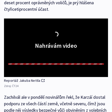
deset procent oprávněných voličů, je prý hlášena
čtyřicetiprocentní účast.
Nahrávám video
Reportáž Jakuba Nettla
Zdroj:
ČT24
Zachilvál ale v pondělí novinářům řekl, že Karzáí dostal
podporu ze všech částí země, včetně severu, čímž jsou
podle něj výsledky bezpečné vůči obviněním z volebních