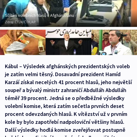
Sčítání volebních hlasů v Afghánistánu
Zdroj:
ČT24/ČTK/AP
Kábul – Výsledek afghánských prezidentských voleb
je zatím velmi těsný. Dosavadní prezident Hamíd
Karzáí získal necelých 41 procent hlasů, jeho největší
soupeř a bývalý ministr zahraničí Abdulláh Abdulláh
téměř 39 procent. Jedná se o předběžné výsledky
volební komise, která zatím sečetla prvních deset
procent odevzdaných hlasů. K vítězství už v prvním
kole by bylo zapotřebí nadpoloviční většiny hlasů.
Další výsledky hodlá komise zveřejňovat postupně