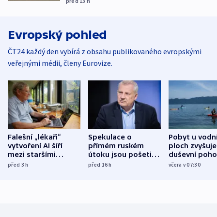
před 13
h
Evropský pohled
ČT24 každý den vybírá z obsahu publikovaného evropskými
veřejnými médii, členy Eurovize.
Falešní „lékaři“
Spekulace o
Pobyt u vodn
vytvoření AI šíří
přímém ruském
ploch zvyšuje
mezi staršími
útoku jsou pošetilé,
duševní poho
Poláky nebezpečné
míní estonský
ukázala
před 3
h
před 16
h
včera v 07:30
zdravotní rady
bezpečnostní
mezinárodní 
expert