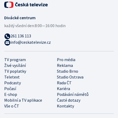
Divácké centrum
každý všední den:
8:00—16:00 hodin
261 136 113
info@ceskatelevize.cz
TV program
Pro média
Živé vysílání
Reklama
TV poplatky
Studio Brno
Teletext
Studio Ostrava
Podcasty
Rada ČT
Počasí
Kariéra
E-shop
Podávání námětů
Mobilní a TV aplikace
Časté dotazy
Vše o ČT
Kontakty