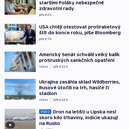
staršími Poláky nebezpečné
zdravotní rady
před 3
h
USA chtějí otestovat protiraketový
štít do konce roku, píše Bloomberg
před 7
h
Americký Senát schválil velký balík
protiruských sankčních opatření
včera
před 11
h
Ukrajina zasáhla sklad Wildberries,
Rusové útočili na trh, hasiče či
stadion
včera
před 13
h
Dron na letišti u Lipska nesl
VIDEO
skoro kilo trhaviny, indicie ukazují
na Rusko