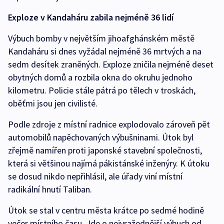
Exploze v Kandaháru zabila nejméně 36 lidí
Výbuch bomby v největším jihoafghánském městě
Kandaháru si dnes vyžádal nejméně 36 mrtvých a na
sedm desítek zraněných. Exploze zničila nejméně deset
obytných domů a rozbila okna do okruhu jednoho
kilometru. Policie stále pátrá po tělech v troskách,
oběťmi jsou jen civilisté.
Podle zdroje z místní radnice explodovalo zároveň pět
automobilů napěchovaných výbušninami. Útok byl
zřejmě namířen proti japonské stavební společnosti,
která si většinou najímá pákistánské inženýry. K útoku
se dosud nikdo nepřihlásil, ale úřady viní místní
radikální hnutí Taliban.
Útok se stal v centru města krátce po sedmé hodině
večer místního času. Jde o nejvražednější výbuch od