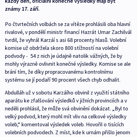
každý den, oficiální konečné výsledky mají být
známy 17. září.
Po čtvrtečních volbách se za vítěze prohlásili oba hlavní
rivalové, v pondělí ministr financí Hazrát Umar Zachilvál
tvrdil, že vyhrál Karzáí s asi 68 procenty hlasů. Volební
komise už obdržela skoro 800 stížností na volební
podvody - 54 z nich je údajně natolik vážných, že by
mohly výrazně ovlivnit konečné výsledky. Komise se ale
brání tím, že díky propracovanému kontrolnímu
systému se jí podaří 90 procent všech chyb odhalit.
Abdulláh už v sobotu Karzáího obvinil z využití státního
aparátu ke zfalšování výsledků v jižních provinciích a v
neděli prohlásil, že může svá obvinění dokázat. „Byl to
velký podvod, který mohl mít vliv na celkové výsledky
voleb,“ komentoval výsledek voleb. Hovořil o tisících
volebních podvodech. Z míst, kde k urnám přišlo jenom