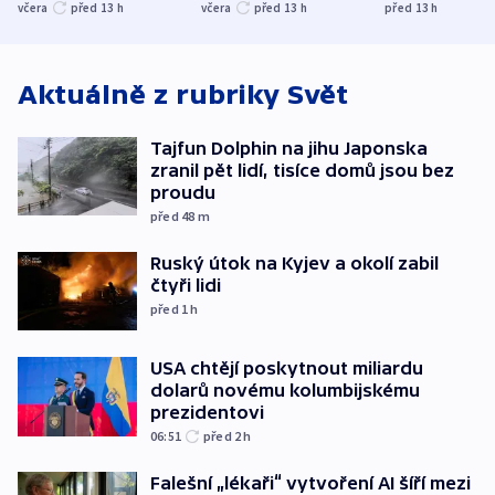
nenárokové, namítá
trh, hasiče či
indicie ukazuj
včera
před 13
h
včera
před 13
h
před 13
h
ministerstvo
stadion
Rusko
Aktuálně z rubriky
Svět
Tajfun Dolphin na jihu Japonska
zranil pět lidí, tisíce domů jsou bez
proudu
před 48
m
Ruský útok na Kyjev a okolí zabil
čtyři lidi
před 1
h
USA chtějí poskytnout miliardu
dolarů novému kolumbijskému
prezidentovi
06:51
před 2
h
Falešní „lékaři“ vytvoření AI šíří mezi