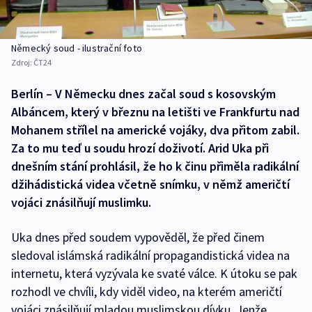
Německý soud - ilustrační foto
Zdroj:
ČT24
Berlín – V Německu dnes začal soud s kosovským
Albáncem, který v březnu na letišti ve Frankfurtu nad
Mohanem střílel na americké vojáky, dva přitom zabil.
Za to mu teď u soudu hrozí doživotí. Arid Uka při
dnešním stání prohlásil, že ho k činu přiměla radikální
džihádistická videa včetně snímku, v němž američtí
vojáci znásilňují muslimku.
Uka dnes před soudem vypověděl, že před činem
sledoval islámská radikální propagandistická videa na
internetu, která vyzývala ke svaté válce. K útoku se pak
rozhodl ve chvíli, kdy viděl video, na kterém američtí
vojáci znásilňují mladou muslimskou dívku. Jenže