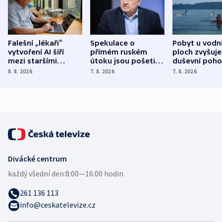
Falešní „lékaři“
Spekulace o
Pobyt u vodn
vytvoření AI šíří
přímém ruském
ploch zvyšuje
mezi staršími
útoku jsou pošetilé,
duševní poho
Poláky nebezpečné
míní estonský
ukázala
8. 8. 2026
7. 8. 2026
7. 8. 2026
zdravotní rady
bezpečnostní
mezinárodní 
expert
Divácké centrum
každý všední den:
8:00—16:00 hodin
261 136 113
info@ceskatelevize.cz