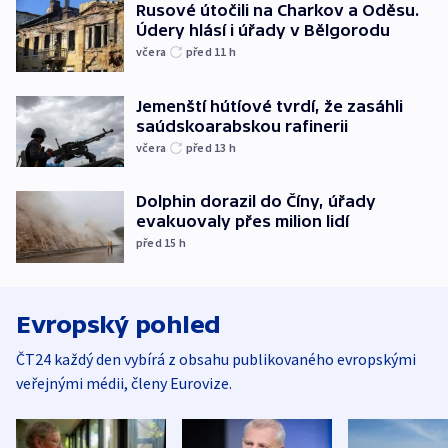
Rusové útočili na Charkov a Oděsu.
Údery hlásí i úřady v Bělgorodu
včera
před 11
h
Jemenští hútíové tvrdí, že zasáhli
saúdskoarabskou rafinerii
včera
před 13
h
Dolphin dorazil do Číny, úřady
evakuovaly přes milion lidí
před 15
h
Evropský pohled
ČT24 každý den vybírá z obsahu publikovaného evropskými
veřejnými médii, členy Eurovize.