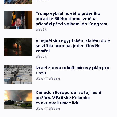
Trump vybral nového právního
poradce Bílého domu, změna
přichází před volbami do Kongresu
před 1
h
V největším egyptském zlatém dole
se zřítila hornina, jeden člověk
zemřel
před 2
h
Izrael znovu odmítl mírový plán pro
Gazu
včera
před 8
h
Kanadu i Evropu dál sužují lesní
požáry. V Britské Kolumbii
evakuovali tisíce lidí
včera
před 9
h