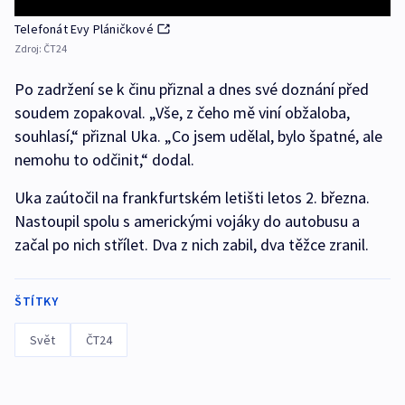
Telefonát Evy Pláničkové
Zdroj:
ČT24
Po zadržení se k činu přiznal a dnes své doznání před
soudem zopakoval. „Vše, z čeho mě viní obžaloba,
souhlasí,“ přiznal Uka. „Co jsem udělal, bylo špatné, ale
nemohu to odčinit,“ dodal.
Uka zaútočil na frankfurtském letišti letos 2. března.
Nastoupil spolu s americkými vojáky do autobusu a
začal po nich střílet. Dva z nich zabil, dva těžce zranil.
ŠTÍTKY
Svět
ČT24