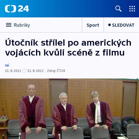
Sport
SLEDOVAT
Rubriky
Útočník střílel po amerických
vojácích kvůli scéně z filmu
rai
31. 8. 2011
31. 8. 2011
|
Zdroj:
ČT24