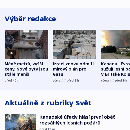
Výběr redakce
Méně metrů, vyšší
Izrael znovu odmítl
Kanadu i Evro
ceny. Nové byty jsou
mírový plán pro
sužují lesní p
stále menší
Gazu
V Britské Kol
evakuovali tis
před 40
m
včera
před 8
h
včera
před 9
h
Aktuálně z rubriky
Svět
Kanadské úřady hlásí první oběť
rozsáhlých lesních požárů
před 19
m